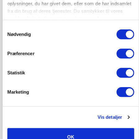
Loading...
oplysninger, du har givet dem, eller som de har indsamlet
fra din brug af deres tjenester. Du samtykker til vores
cookies, hvis du fortsætter med at anvende vores
hjemmeside.
Samtykkevalg
Nødvendig
Præferencer
Statistik
Marketing
KVÆG
Snart kan man søge tilskud til naturprojekter
Vis detaljer
OK