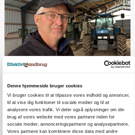
POLITIK
»Nu stopper I«: Landbrugsdebattør og
protestgruppe vil demonstrere mod ny
gødskningslov
Denne hjemmeside bruger cookies
Annonce
Vi bruger cookies til at tilpasse vores indhold og annoncer,
til at vise dig funktioner til sociale medier og til at
POLITIK
analysere vores trafik. Vi deler også oplysninger om din
Folketinget behandler ny gødskningslov: Sådan
brug af vores website med vores partnere inden for
kan den ændre din bedrift fra 2027
sociale medier, annonceringspartnere og analysepartnere.
Vores partnere kan kombinere disse data med andre
Annonce