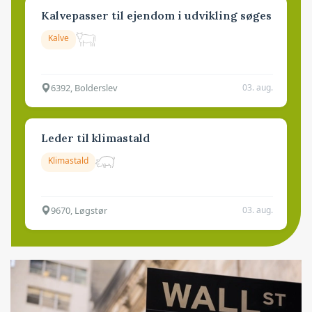
Kalvepasser til ejendom i udvikling søges
Kalve
6392, Bolderslev
03. aug.
Leder til klimastald
Klimastald
9670, Løgstør
03. aug.