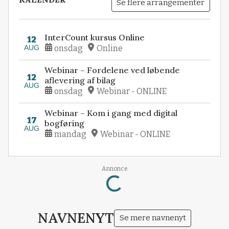
Se flere arrangementer
InterCount kursus Online
12
AUG
onsdag
Online
Webinar – Fordelene ved løbende
12
aflevering af bilag
AUG
onsdag
Webinar - ONLINE
Webinar – Kom i gang med digital
17
bogføring
AUG
mandag
Webinar - ONLINE
Loading...
Annonce
NAVNENYT
Se mere navnenyt