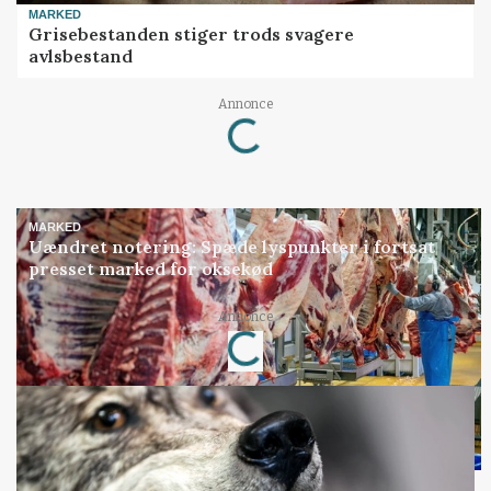
MARKED
Grisebestanden stiger trods svagere
avlsbestand
Loading...
Annonce
MARKED
Uændret notering: Spæde lyspunkter i fortsat
presset marked for oksekød
Loading...
Annonce