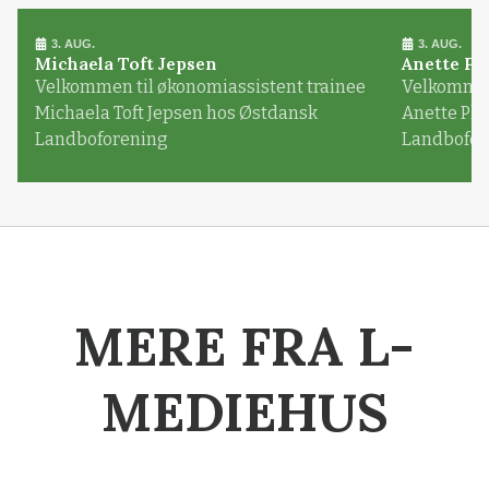
3. AUG.
3. AUG.
Michaela Toft Jepsen
Anette Pl
Velkommen til økonomiassistent trainee
Velkommen 
Michaela Toft Jepsen hos Østdansk
Anette Pl
Landboforening
Landbofor
MERE FRA L-
MEDIEHUS