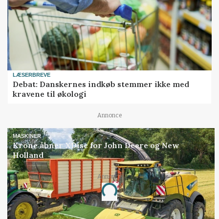
LÆSERBREVE
Debat: Danskernes indkøb stemmer ikke med
kravene til økologi
Annonce
MASKINER
Krone åbner XDisc for John Deere og New
Holland
Annonce
Loading...