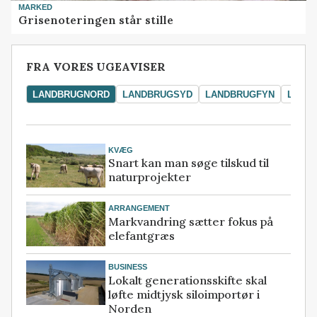
MARKED
Grisenoteringen står stille
FRA VORES UGEAVISER
LANDBRUGNORD
LANDBRUGSYD
LANDBRUGFYN
LAND
KVÆG
Snart kan man søge tilskud til
naturprojekter
ARRANGEMENT
Markvandring sætter fokus på
elefantgræs
BUSINESS
Lokalt generationsskifte skal
løfte midtjysk siloimportør i
Norden