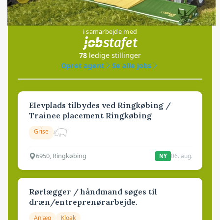
Jobs
i samarbejde med
78
ledige stillinger
Opret agent
Se alle jobs
Elevplads tilbydes ved Ringkøbing /
Trainee placement Ringkøbing
Grise
6950, Ringkøbing
06. aug.
NY
Rørlægger / håndmand søges til
dræn/entreprenørarbejde.
Anlæg
Kloak