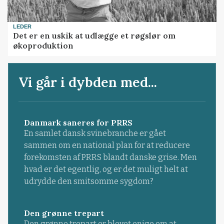
LEDER
Det er en uskik at udlægge et røgslør om
økoproduktion
Vi går i dybden med...
Danmark saneres for PRRS
En samlet dansk svinebranche er gået
sammen om en national plan for at reducere
forekomsten af PRRS blandt danske grise. Men
hvad er det egentlig, og er det muligt helt at
udrydde den smitsomme sygdom?
Den grønne trepart
Den grønne trepart er blevet enige om at