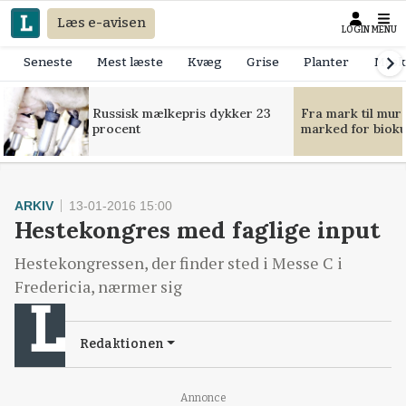
Læs e-avisen
LOGIN
MENU
Seneste
Mest læste
Kvæg
Grise
Planter
Mask
Russisk mælkepris dykker 23
Fra mark til mur
procent
marked for bioku
ARKIV
13-01-2016 15:00
Hestekongres med faglige input
Hestekongressen, der finder sted i Messe C i
Fredericia, nærmer sig
Redaktionen
Annonce