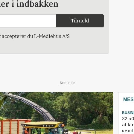
der i indbakken
Tilmeld
t accepterer du L-Mediehus A/S
Annonce
MES
BUSIN
32.50
af la
sende