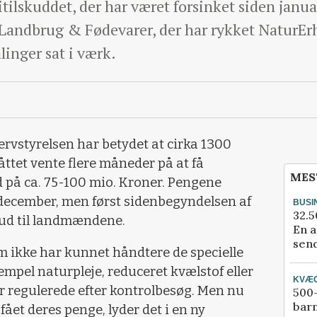
itilskuddet, der har været forsinket siden janua
Landbrug & Fødevarer, der har rykket NaturErh
inger sat i værk.
ervstyrelsen har betydet at cirka 1300
tet vente flere måneder på at få
MES
d på ca. 75-100 mio. Kroner. Pengene
 december, men først sidenbegyndelsen af
BUSI
32.5
ud til landmændene.
En a
send
em ikke har kunnet håndtere de specielle
empel naturpleje, reduceret kvælstof eller
KVÆ
r regulerede efter kontrolbesøg. Men nu
500-
bar
ået deres penge, lyder det i en ny