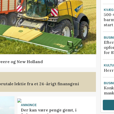
KVÆG
500-6
barm
start
BUSIN
Efter
opfo
for 8
Deere og New Holland
KULT
Herr
rutale lektie fra et 24-årigt finansgeni
BUSIN
Konk
mask
ANNONCE
Der kan være penge gemt, i