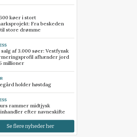
00 køer i stort
arksprojekt: Fra beskeden
 til store drømme
ESS
 salg af 3.000 søer: Vestfynsk
rmeringsprofil afhænder jord
5 millioner
UR
egård holder høstdag
ESS
urs rammer midtjysk
inhandler efter navneskifte
Se flere nyheder her