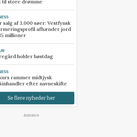
t til store drømme
NESS
r salg af 3.000 søer: Vestfynsk
rmeringsprofil afhænder jord
85 millioner
UR
regård holder høstdag
NESS
kurs rammer midtjysk
inhandler efter navneskifte
Se flere nyheder her
Annonce