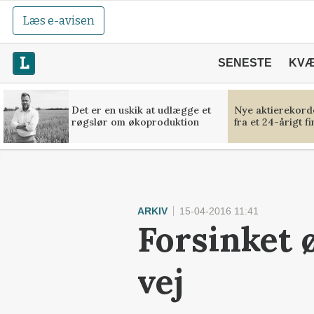
Læs e-avisen
SENESTE
KV
Det er en uskik at udlægge et
Nye aktierekorde
røgslør om økoproduktion
fra et 24-årigt f
ARKIV
15-04-2016 11:41
Forsinket 
vej