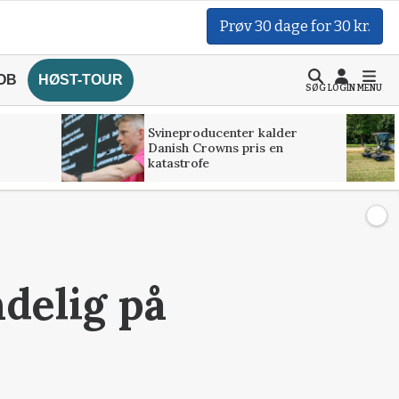
Prøv 30 dage for 30 kr.
OB
HØST-TOUR
SØG
LOGIN
MENU
Svineproducenter kalder
Danish Crowns pris en
katastrofe
ndelig på