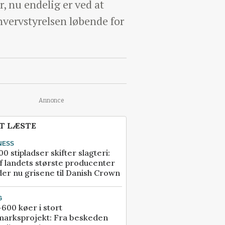
r, nu endelig er ved at
vervstyrelsen løbende for
Annonce
T LÆSTE
NESS
00 stipladser skifter slagteri:
f landets største producenter
er nu grisene til Danish Crown
G
600 køer i stort
marksprojekt: Fra beskeden