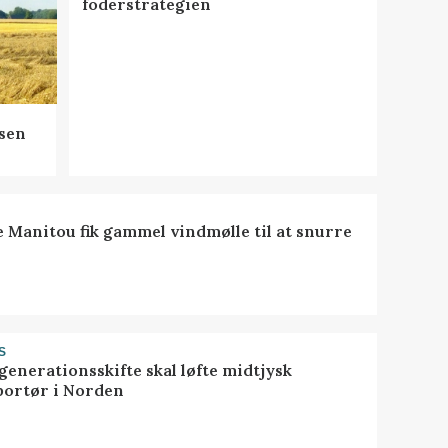
foderstrategien
sen
e Manitou fik gammel vindmølle til at snurre
S
generationsskifte skal løfte midtjysk
portør i Norden