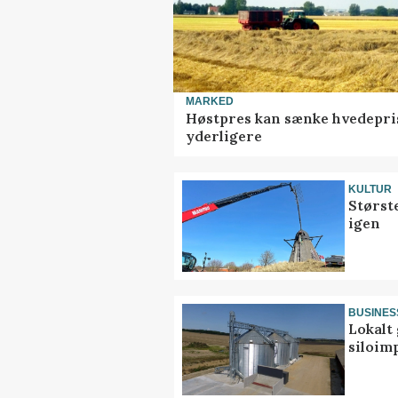
MARKED
Høstpres kan sænke hvedepri
yderligere
KULTUR
Størst
igen
BUSINES
Lokalt 
siloim