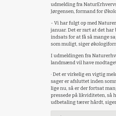
udmelding fra NaturErhvervs
Jørgensen, formand for Økol
- Vi har fulgt op med Nature
januar. Det er rart at det har 
indsats for at få så mange s
som muligt, siger økologifo
I udmeldingen fra Naturerhver
landmænd vil have modtaget d
· Det er virkelig en vigtig m
sager er afsluttet inden som
lige nu, så er der fortsat m
pressede på likviditeten, s
udbetaling tærer hårdt, sige