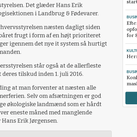
star
tyrelsen. Det glæder Hans Erik
ogisektionen i Landbrug & Fødevarer.
BUSI
Efte
rhvervsstyrelsen næsten dagligt siden
opfo
for 
båret frugt i form af en højt prioriteret
ager igennem det nye it system så hurtigt
KULT
rmanden.
Her
sstyrelsen står også at de allerfleste
BUSI
eres tilskud inden 1. juli 2016.
Kon
mask
elding at man forventer at næsten alle
merferien. Selv om afsætningen er god
ange økologiske landmænd som er hårdt
å hver eneste måned med manglende
r Hans Erik Jørgensen.