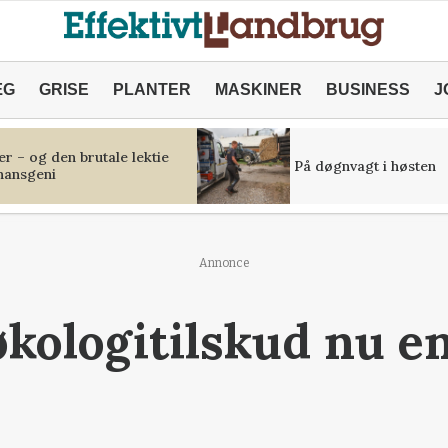
ÆG
GRISE
PLANTER
MASKINER
BUSINESS
J
r – og den brutale lektie
På døgnvagt i høsten
inansgeni
Annonce
økologitilskud nu e