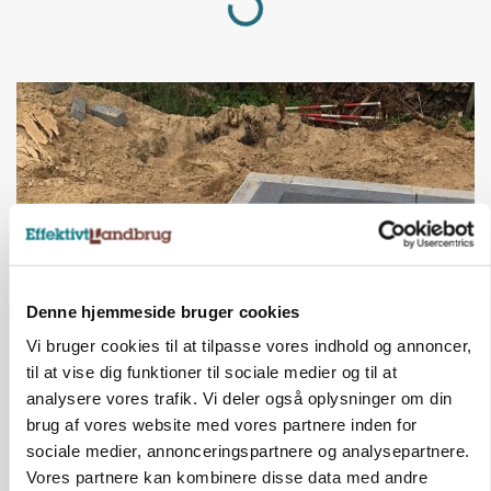
Loading...
Denne hjemmeside bruger cookies
Vi bruger cookies til at tilpasse vores indhold og annoncer,
BUSINESS
Fra mark til mur: Byggeriet kan åbne nyt
til at vise dig funktioner til sociale medier og til at
marked for biokul
analysere vores trafik. Vi deler også oplysninger om din
brug af vores website med vores partnere inden for
Annonce
sociale medier, annonceringspartnere og analysepartnere.
Vores partnere kan kombinere disse data med andre