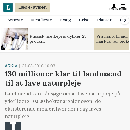
Læs e-avisen
LOGIN
MENU
Seneste
Mest læste
Kvæg
Grise
Planter
Mask
Russisk mælkepris dykker 23
Fra mark til mur
procent
marked for bioku
ARKIV
21-03-2016 10:03
130 millioner klar til landmænd
til at lave naturpleje
Landmænd kan i år søge om at lave naturpleje på
yderligere 10.000 hektar arealer oveni de
eksisterende arealer, hvor der i dag laves
naturpleje.