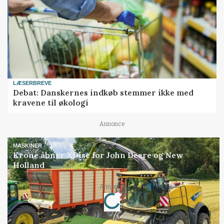
LÆSERBREVE
Debat: Danskernes indkøb stemmer ikke med
kravene til økologi
Annonce
MASKINER
Krone åbner XDisc for John Deere og New
Holland
Loading...
Annonce