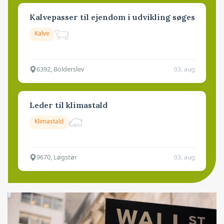
Kalvepasser til ejendom i udvikling søges
Kalve
6392, Bolderslev
03. aug.
Leder til klimastald
Klimastald
9670, Løgstør
03. aug.