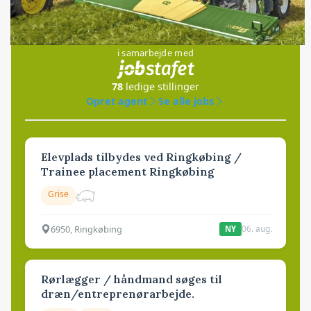
Jobs
i samarbejde med
78
ledige stillinger
Opret agent
Se alle jobs
Elevplads tilbydes ved Ringkøbing /
Trainee placement Ringkøbing
Grise
6950, Ringkøbing
06. aug.
NY
Rørlægger / håndmand søges til
dræn/entreprenørarbejde.