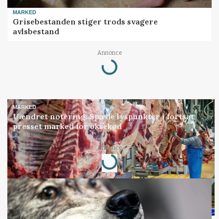
MARKED
Grisebestanden stiger trods svagere
avlsbestand
Annonce
Loading...
MARKED
Uændret notering: Spæde lyspunkter i fortsat
presset marked for oksekød
Annonce
Loading...