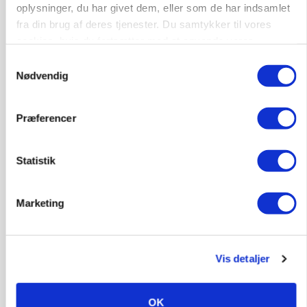
oplysninger, du har givet dem, eller som de har indsamlet
fra din brug af deres tjenester. Du samtykker til vores
cookies, hvis du fortsætter med at anvende vores
hjemmeside.
Samtykkevalg
Nødvendig
Præferencer
POLITIK
Statistik
»Nu stopper I«: Landbrugsdebattør og
protestgruppe vil demonstrere mod ny
gødskningslov
Marketing
Annonce
POLITIK
Vis detaljer
Folketinget behandler ny gødskningslov: Sådan
kan den ændre din bedrift fra 2027
OK