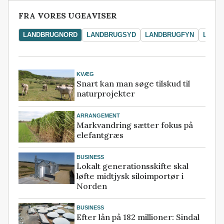
FRA VORES UGEAVISER
LANDBRUGNORD
LANDBRUGSYD
LANDBRUGFYN
LAND
KVÆG
Snart kan man søge tilskud til
naturprojekter
ARRANGEMENT
Markvandring sætter fokus på
elefantgræs
BUSINESS
Lokalt generationsskifte skal
løfte midtjysk siloimportør i
Norden
BUSINESS
Efter lån på 182 millioner: Sindal