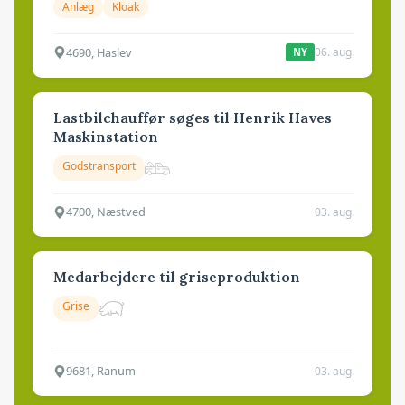
Anlæg
Kloak
4690, Haslev
06. aug.
NY
Lastbilchauffør søges til Henrik Haves
Maskinstation
Godstransport
4700, Næstved
03. aug.
Medarbejdere til griseproduktion
Grise
9681, Ranum
03. aug.