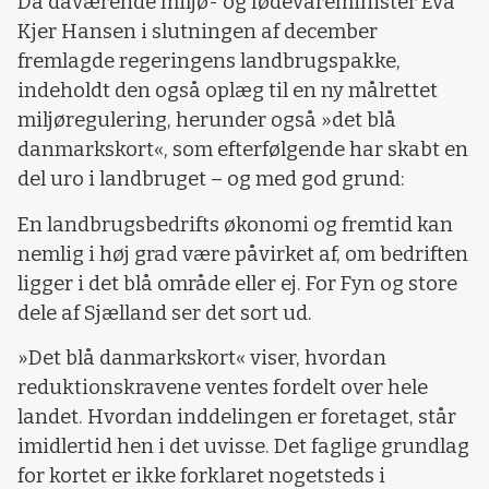
Da daværende miljø- og fødevareminister Eva
Kjer Hansen i slutningen af december
fremlagde regeringens landbrugspakke,
indeholdt den også oplæg til en ny målrettet
miljøregulering, herunder også »det blå
danmarkskort«, som efterfølgende har skabt en
del uro i landbruget – og med god grund:
En landbrugsbedrifts økonomi og fremtid kan
nemlig i høj grad være påvirket af, om bedriften
ligger i det blå område eller ej. For Fyn og store
dele af Sjælland ser det sort ud.
»Det blå danmarkskort« viser, hvordan
reduktionskravene ventes fordelt over hele
landet. Hvordan inddelingen er foretaget, står
imidlertid hen i det uvisse. Det faglige grundlag
for kortet er ikke forklaret nogetsteds i