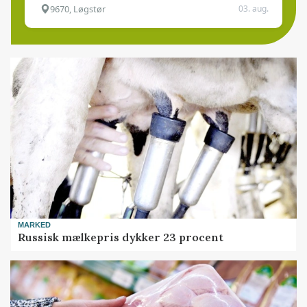
9670, Løgstør
03. aug.
MARKED
Russisk mælkepris dykker 23 procent