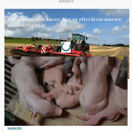
Annonce
PLANTER
Før såmaskinen kører: Her er efterårets største
skadedyrsrisici
Annonce
Loading...
MARKED