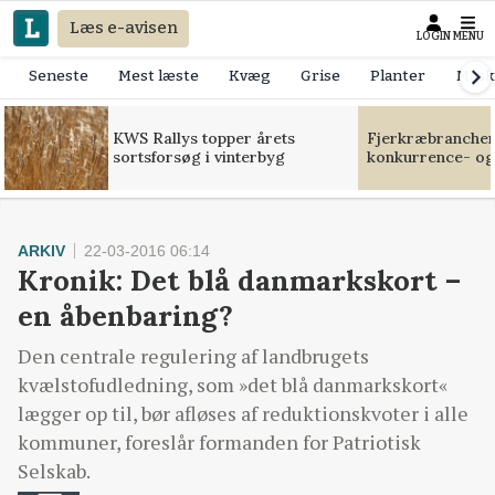
Læs e-avisen
LOGIN
MENU
Seneste
Mest læste
Kvæg
Grise
Planter
Mask
KWS Rallys topper årets
Fjerkræbranchen:
sortsforsøg i vinterbyg
konkurrence- og
ARKIV
22-03-2016 06:14
Kronik: Det blå danmarkskort –
en åbenbaring?
Den centrale regulering af landbrugets
kvælstofudledning, som »det blå danmarkskort«
lægger op til, bør afløses af reduktionskvoter i alle
kommuner, foreslår formanden for Patriotisk
Selskab.