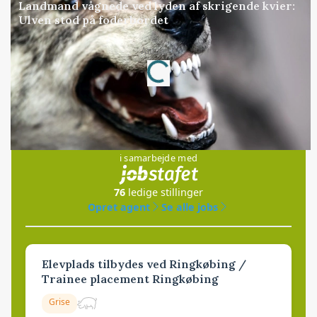
Landmand vågnede ved lyden af skrigende kvier:
Ulven stod på foderbordet
Loading...
Annonce
Jobs
i samarbejde med
76
ledige stillinger
Opret agent
Se alle jobs
Elevplads tilbydes ved Ringkøbing /
Trainee placement Ringkøbing
Grise