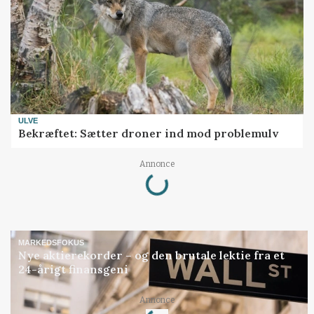
ULVE
Bekræftet: Sætter droner ind mod problemulv
Annonce
Loading...
MARKEDSFOKUS
Nye aktierekorder – og den brutale lektie fra et
24-årigt finansgeni
Annonce