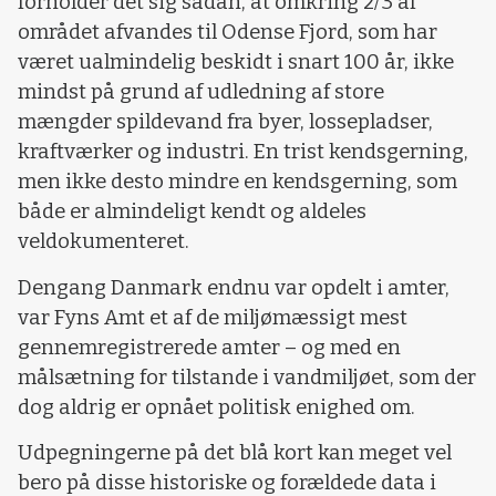
forholder det sig sådan, at omkring 2/3 af
området afvandes til Odense Fjord, som har
været ualmindelig beskidt i snart 100 år, ikke
mindst på grund af udledning af store
mængder spildevand fra byer, lossepladser,
kraftværker og industri. En trist kendsgerning,
men ikke desto mindre en kendsgerning, som
både er almindeligt kendt og aldeles
veldokumenteret.
Dengang Danmark endnu var opdelt i amter,
var Fyns Amt et af de miljømæssigt mest
gennemregistrerede amter – og med en
målsætning for tilstande i vandmiljøet, som der
dog aldrig er opnået politisk enighed om.
Udpegningerne på det blå kort kan meget vel
bero på disse historiske og forældede data i