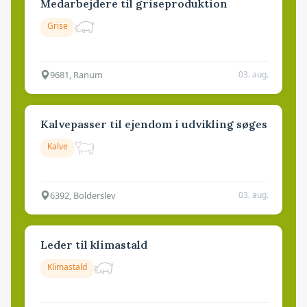
Medarbejdere til griseproduktion
Grise
9681, Ranum
03. aug.
Kalvepasser til ejendom i udvikling søges
Kalve
6392, Bolderslev
03. aug.
Leder til klimastald
Klimastald