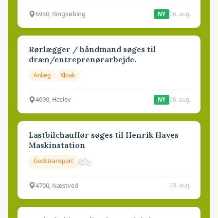
6950, Ringkøbing
06. aug.
NY
Rørlægger / håndmand søges til
dræn/entreprenørarbejde.
Anlæg
Kloak
4690, Haslev
06. aug.
NY
Lastbilchauffør søges til Henrik Haves
Maskinstation
Godstransport
4700, Næstved
03. aug.