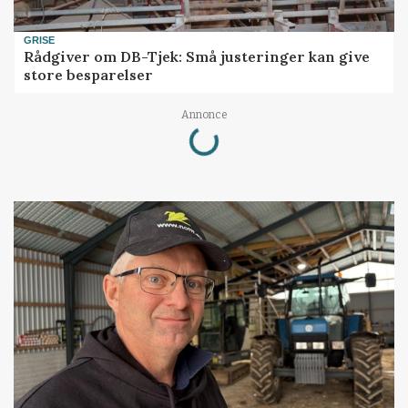
GRISE
Rådgiver om DB-Tjek: Små justeringer kan give
store besparelser
Annonce
Loading...