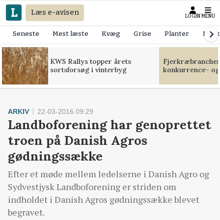
Læs e-avisen
LOGIN
MENU
Seneste
Mest læste
Kvæg
Grise
Planter
Mask
KWS Rallys topper årets
Fjerkræbranchen:
sortsforsøg i vinterbyg
konkurrence- og
ARKIV
22-03-2016 09:29
Landboforening har genoprettet
troen på Danish Agros
gødningssække
Efter et møde mellem ledelserne i Danish Agro og
Sydvestjysk Landboforening er striden om
indholdet i Danish Agros gødningssække blevet
begravet.