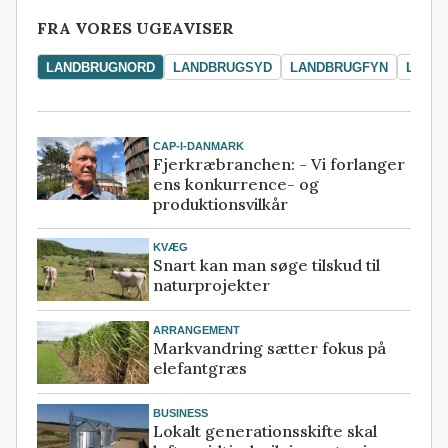
FRA VORES UGEAVISER
LANDBRUGNORD
LANDBRUGSYD
LANDBRUGFYN
LAND
CAP-I-DANMARK
Fjerkræbranchen: - Vi forlanger
ens konkurrence- og
produktionsvilkår
KVÆG
Snart kan man søge tilskud til
naturprojekter
ARRANGEMENT
Markvandring sætter fokus på
elefantgræs
BUSINESS
Lokalt generationsskifte skal