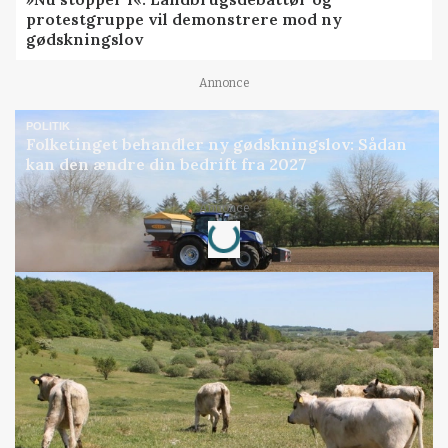
protestgruppe vil demonstrere mod ny
gødskningslov
Annonce
POLITIK
Folketinget behandler ny gødskningslov: Sådan
kan den ændre din bedrift fra 2027
Loading...
Annonce