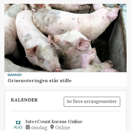
MARKED
Grisenoteringen står stille
KALENDER
Se flere arrangementer
InterCount kursus Online
12
AUG
onsdag
Online