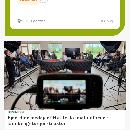
Klimastald
9670, Løgstør
03. aug.
BUSINESS
Ejer eller medejer? Nyt tv-format udfordrer
landbrugets ejerstruktur