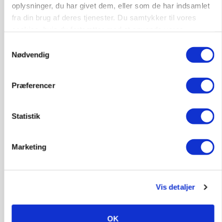
oplysninger, du har givet dem, eller som de har indsamlet
fra din brug af deres tjenester. Du samtykker til vores
cookies, hvis du fortsætter med at anvende vores
hjemmeside.
Samtykkevalg
Nødvendig
GRISE
Rådgiver om DB-Tjek: Små justeringer kan give
store besparelser
Præferencer
Loading...
Annonce
Statistik
Marketing
Vis detaljer
OK