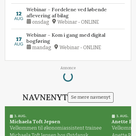
Webinar – Fordelene ved løbende
12
aflevering af bilag
AUG
onsdag
Webinar - ONLINE
Webinar – Kom i gang med digital
17
bogføring
AUG
mandag
Webinar - ONLINE
Loading...
Annonce
NAVNENYT
Se mere navnenyt
3. AUG.
3. AUG.
Michaela Toft Jepsen
Anette Pl
Velkommen til økonomiassistent trainee
Velkommen 
Michaela Toft Jepsen hos Østdansk
Anette Pl