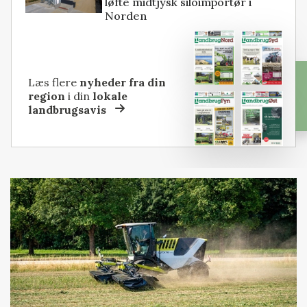
løfte midtjysk siloimportør i
Norden
Læs flere
nyheder fra din
region
i din
lokale
landbrugsavis