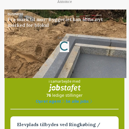
Annonce
BUSINESS
Fra mark til mur: Byggeriet kan åbne nyt
marked for biokul
Annonce
Loading...
Jobs
i samarbejde med
76
ledige stillinger
Opret agent
Se alle jobs
Elevplads tilbydes ved Ringkøbing /