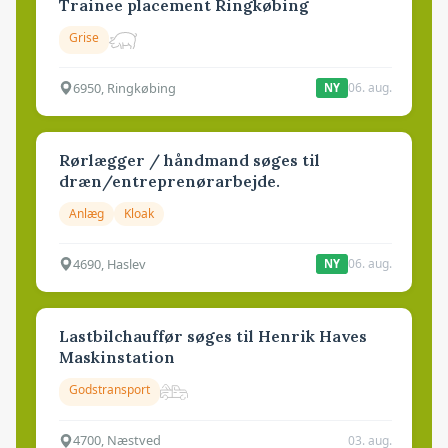
Trainee placement Ringkøbing
Grise
6950, Ringkøbing
06. aug.
NY
Rørlægger / håndmand søges til
dræn/entreprenørarbejde.
Anlæg
Kloak
4690, Haslev
06. aug.
NY
Lastbilchauffør søges til Henrik Haves
Maskinstation
Godstransport
4700, Næstved
03. aug.