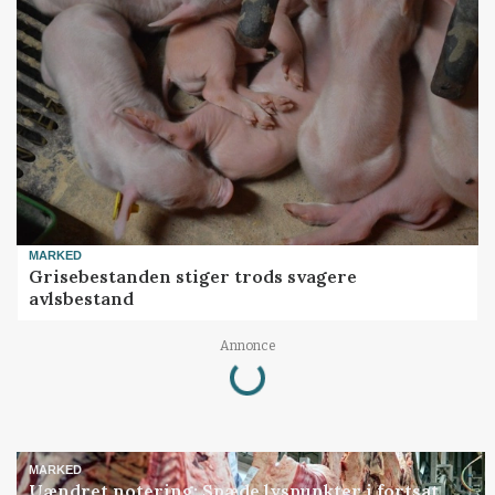
MARKED
Grisebestanden stiger trods svagere
avlsbestand
Loading...
Annonce
MARKED
Uændret notering: Spæde lyspunkter i fortsat