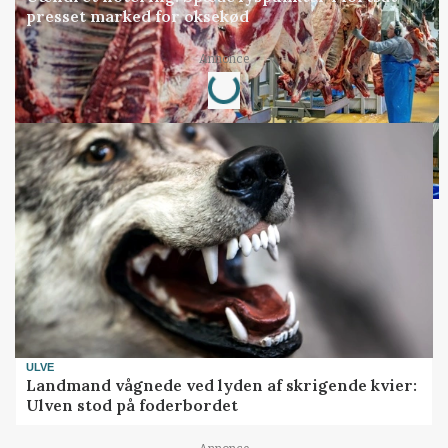
presset marked for oksekød
Loading...
Annonce
ULVE
Landmand vågnede ved lyden af skrigende kvier:
Ulven stod på foderbordet