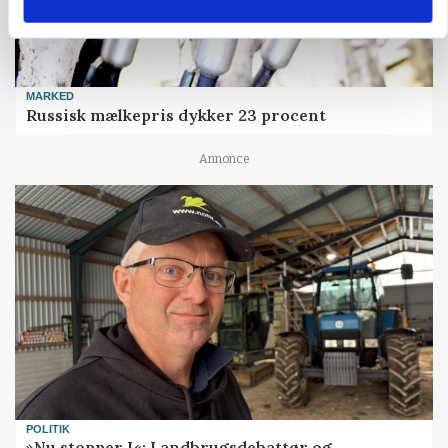
MARKED
Russisk mælkepris dykker 23 procent
Annonce
POLITIK
»Nu stopper I«: Landbrugsdebattør og