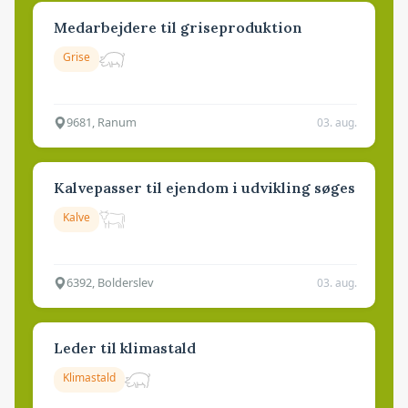
Medarbejdere til griseproduktion
Grise
9681, Ranum
03. aug.
Kalvepasser til ejendom i udvikling søges
Kalve
6392, Bolderslev
03. aug.
Leder til klimastald
Klimastald