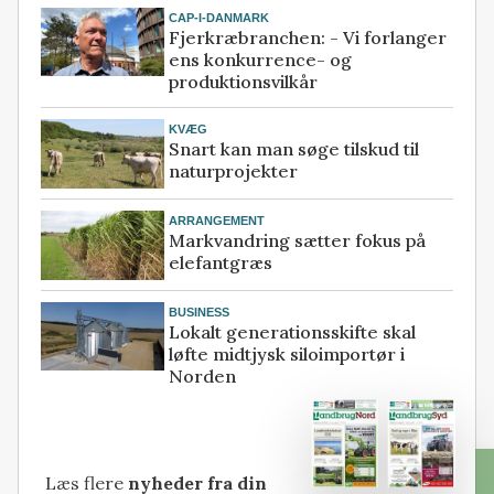
CAP-I-DANMARK
Fjerkræbranchen: - Vi forlanger
ens konkurrence- og
produktionsvilkår
KVÆG
Snart kan man søge tilskud til
naturprojekter
ARRANGEMENT
Markvandring sætter fokus på
elefantgræs
BUSINESS
Lokalt generationsskifte skal
løfte midtjysk siloimportør i
Norden
Læs flere
nyheder fra din