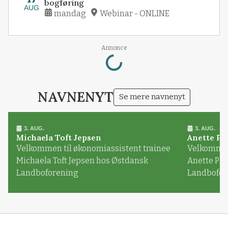
bogføring
AUG
mandag
Webinar - ONLINE
Loading...
Annonce
NAVNENYT
Se mere navnenyt
3. AUG.
3. AUG.
Michaela Toft Jepsen
Anette Pl
Velkommen til økonomiassistent trainee
Velkommen 
Michaela Toft Jepsen hos Østdansk
Anette Pl
Landboforening
Landbofor