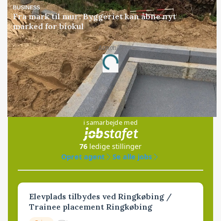
BUSINESS
Fra mark til mur: Byggeriet kan åbne nyt
marked for biokul
Annonce
Loading...
Jobs
i samarbejde med
76
ledige stillinger
Opret agent
Se alle jobs
Elevplads tilbydes ved Ringkøbing /
Trainee placement Ringkøbing