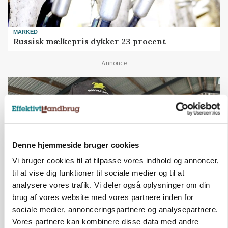
MARKED
Russisk mælkepris dykker 23 procent
Annonce
Denne hjemmeside bruger cookies
Vi bruger cookies til at tilpasse vores indhold og annoncer,
til at vise dig funktioner til sociale medier og til at
analysere vores trafik. Vi deler også oplysninger om din
brug af vores website med vores partnere inden for
POLITIK
sociale medier, annonceringspartnere og analysepartnere.
»Nu stopper I«: Landbrugsdebattør og
protestgruppe vil demonstrere mod ny
Vores partnere kan kombinere disse data med andre