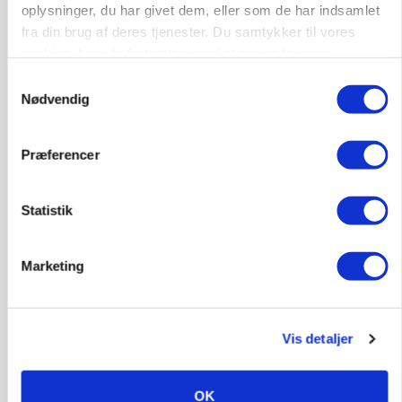
gødskningslov
oplysninger, du har givet dem, eller som de har indsamlet
fra din brug af deres tjenester. Du samtykker til vores
Annonce
cookies, hvis du fortsætter med at anvende vores
hjemmeside.
Samtykkevalg
POLITIK
Folketinget behandler ny gødskningslov: Sådan
Nødvendig
kan den ændre din bedrift fra 2027
Loading...
Præferencer
Annonce
Statistik
Marketing
Vis detaljer
OK