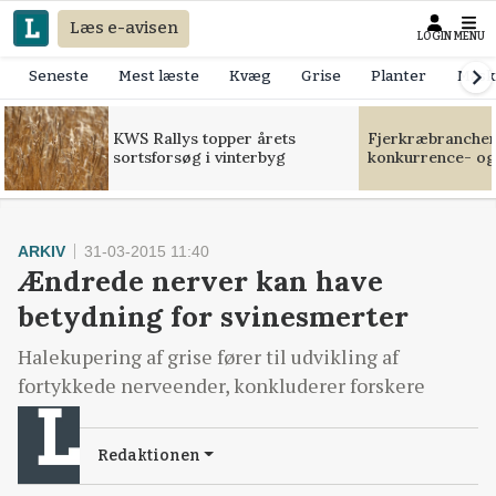
Læs e-avisen
LOGIN
MENU
Seneste
Mest læste
Kvæg
Grise
Planter
Mask
KWS Rallys topper årets
Fjerkræbranchen:
sortsforsøg i vinterbyg
konkurrence- og
ARKIV
31-03-2015 11:40
Ændrede nerver kan have
betydning for svinesmerter
Halekupering af grise fører til udvikling af
fortykkede nerveender, konkluderer forskere
Redaktionen