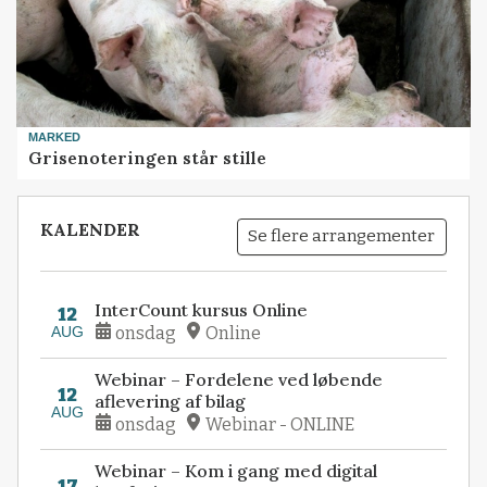
MARKED
Grisenoteringen står stille
KALENDER
Se flere arrangementer
InterCount kursus Online
12
AUG
onsdag
Online
Webinar – Fordelene ved løbende
12
aflevering af bilag
AUG
onsdag
Webinar - ONLINE
Webinar – Kom i gang med digital
17