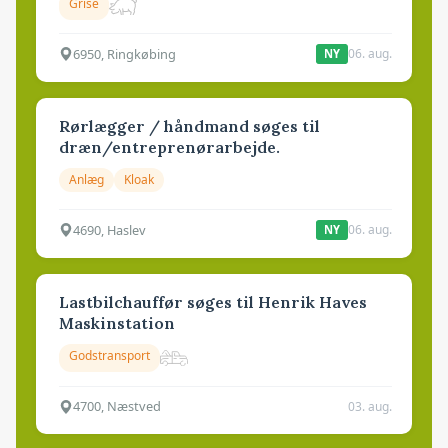
Grise
6950, Ringkøbing
06. aug.
NY
Rørlægger / håndmand søges til
dræn/entreprenørarbejde.
Anlæg
Kloak
4690, Haslev
06. aug.
NY
Lastbilchauffør søges til Henrik Haves
Maskinstation
Godstransport
4700, Næstved
03. aug.