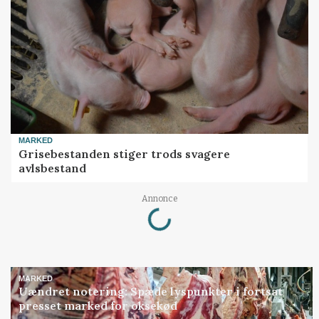
MARKED
Grisebestanden stiger trods svagere
avlsbestand
Loading...
Annonce
MARKED
Uændret notering: Spæde lyspunkter i fortsat
presset marked for oksekød