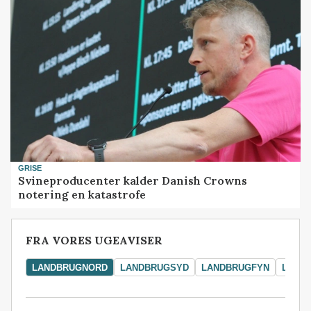
GRISE
Svineproducenter kalder Danish Crowns
notering en katastrofe
FRA VORES UGEAVISER
LANDBRUGNORD
LANDBRUGSYD
LANDBRUGFYN
LAND