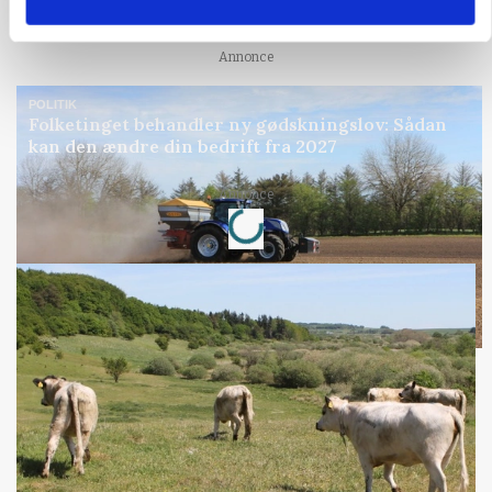
gødskningslov
Annonce
POLITIK
Folketinget behandler ny gødskningslov: Sådan
kan den ændre din bedrift fra 2027
Loading...
Annonce