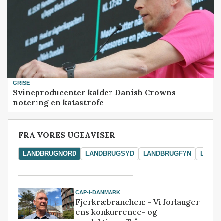
GRISE
Svineproducenter kalder Danish Crowns
notering en katastrofe
FRA VORES UGEAVISER
LANDBRUGNORD
LANDBRUGSYD
LANDBRUGFYN
LAND
CAP-I-DANMARK
Fjerkræbranchen: - Vi forlanger
ens konkurrence- og