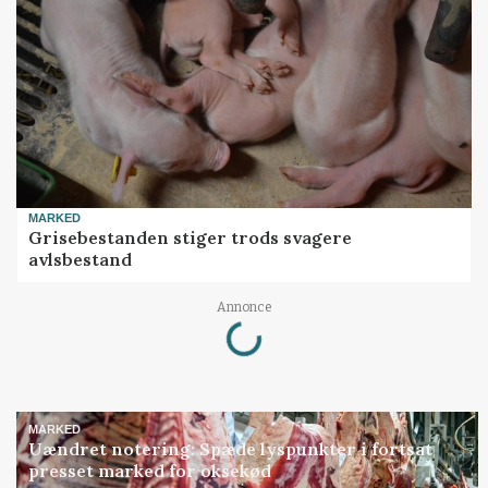
MARKED
Grisebestanden stiger trods svagere
avlsbestand
Loading...
Annonce
MARKED
Uændret notering: Spæde lyspunkter i fortsat
presset marked for oksekød