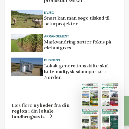
produktionsvilkår
KVÆG
Snart kan man søge tilskud til
naturprojekter
ARRANGEMENT
Markvandring sætter fokus på
elefantgræs
BUSINESS
Lokalt generationsskifte skal
løfte midtjysk siloimportør i
Norden
Læs flere
nyheder fra din
region
i din
lokale
landbrugsavis