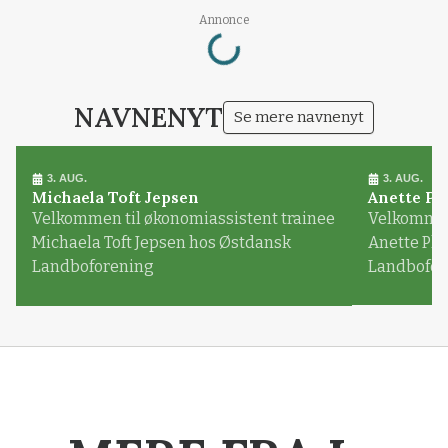
Loading...
Annonce
NAVNENYT
Se mere navnenyt
3. AUG.
3. AUG.
Michaela Toft Jepsen
Anette Pl
Velkommen til økonomiassistent trainee
Velkommen 
Michaela Toft Jepsen hos Østdansk
Anette Pl
Landboforening
Landbofor