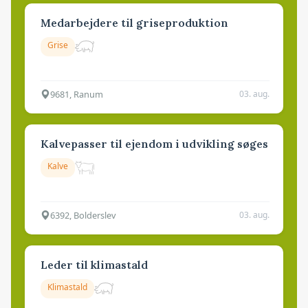
Medarbejdere til griseproduktion
Grise
9681, Ranum
03. aug.
Kalvepasser til ejendom i udvikling søges
Kalve
6392, Bolderslev
03. aug.
Leder til klimastald
Klimastald