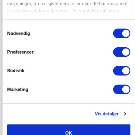
oplysninger, du har givet dem, eller som de har indsamlet
fra din brug af deres tjenester. Du samtykker til vores
cookies, hvis du fortsætter med at anvende vores
MARKED
Russisk mælkepris dykker 23 procent
hjemmeside.
Samtykkevalg
Nødvendig
Annonce
Præferencer
Statistik
Marketing
Vis detaljer
POLITIK
»Nu stopper I«: Landbrugsdebattør og
protestgruppe vil demonstrere mod ny
OK