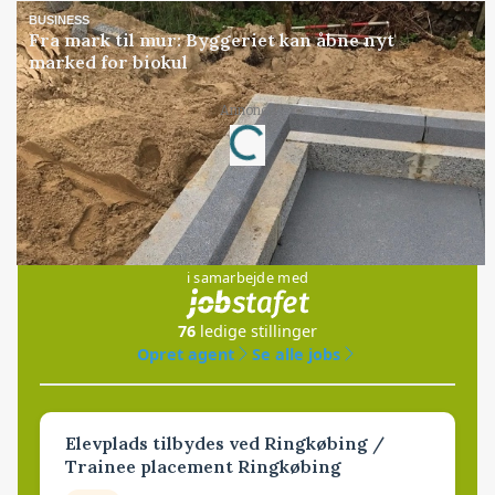
BUSINESS
Fra mark til mur: Byggeriet kan åbne nyt
marked for biokul
Annonce
Loading...
Jobs
i samarbejde med
76
ledige stillinger
Opret agent
Se alle jobs
Elevplads tilbydes ved Ringkøbing /
Trainee placement Ringkøbing