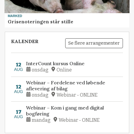
MARKED
Grisenoteringen står stille
KALENDER
Se flere arrangementer
InterCount kursus Online
12
AUG
onsdag
Online
Webinar – Fordelene ved løbende
12
aflevering af bilag
AUG
onsdag
Webinar - ONLINE
Webinar – Kom i gang med digital
17
bogføring
AUG
mandag
Webinar - ONLINE