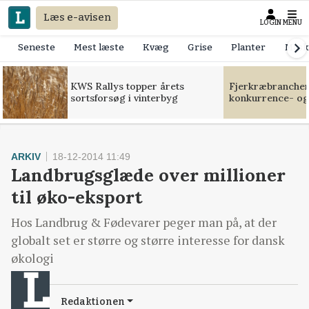
Læs e-avisen
LOGIN
MENU
Seneste
Mest læste
Kvæg
Grise
Planter
Mask
KWS Rallys topper årets
Fjerkræbranchen:
sortsforsøg i vinterbyg
konkurrence- og
ARKIV
18-12-2014 11:49
Landbrugsglæde over millioner
til øko-eksport
Hos Landbrug & Fødevarer peger man på, at der
globalt set er større og større interesse for dansk
økologi
Redaktionen