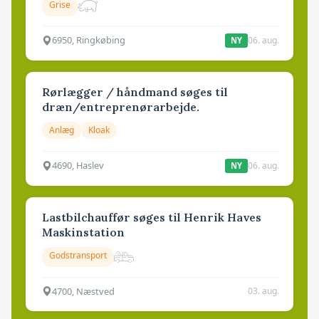
Grise
6950, Ringkøbing
06. aug.
NY
Rørlægger / håndmand søges til
dræn/entreprenørarbejde.
Anlæg
Kloak
4690, Haslev
06. aug.
NY
Lastbilchauffør søges til Henrik Haves
Maskinstation
Godstransport
4700, Næstved
03. aug.