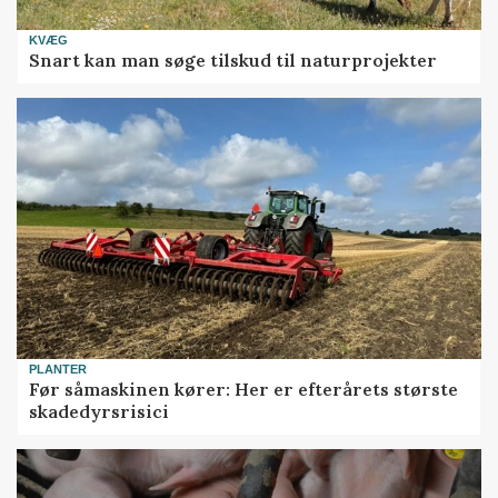
KVÆG
Snart kan man søge tilskud til naturprojekter
PLANTER
Før såmaskinen kører: Her er efterårets største
skadedyrsrisici