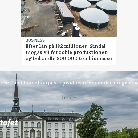
BUSINESS
Efter lån på 182 millioner: Sindal
Biogas vil fordoble produktionen
og behandle 800.000 ton biomasse
gteri: En af landets største producenter sender nu grise
Annonce
81
ledige stillinger