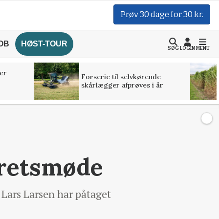
Prøv 30 dage for 30 kr.
OB
HØST-TOUR
SØG
LOGIN
MENU
er
Forserie til selvkørende
skårlægger afprøves i år
 retsmøde
 Lars Larsen har påtaget