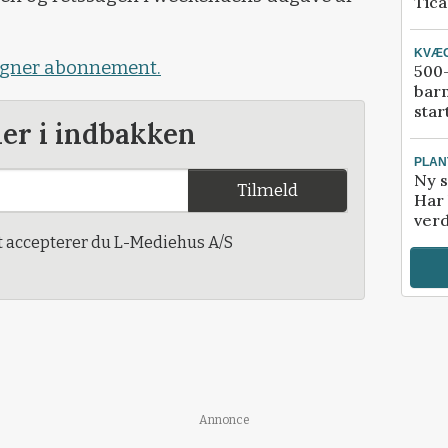
Tic
KVÆ
tegner abonnement.
500-
bar
star
der i indbakken
PLAN
Ny s
Tilmeld
Har 
verd
t accepterer du L-Mediehus A/S
Annonce