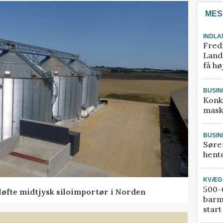
MES
INDLA
Fred
Landm
få hø
BUSIN
Konk
mask
BUSIN
Søre
hente
KVÆG
500-6
 løfte midtjysk siloimportør i Norden
barm
start