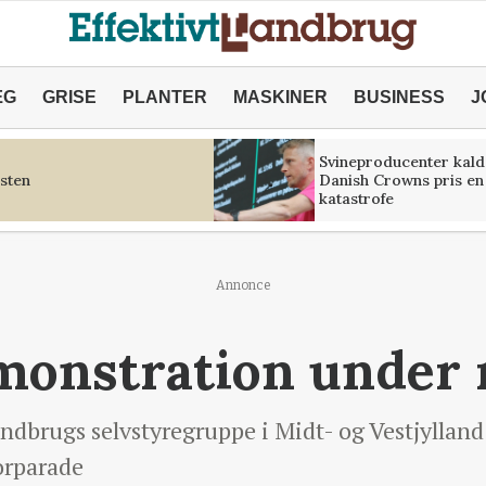
ÆG
GRISE
PLANTER
MASKINER
BUSINESS
J
Svineproducenter kald
sten
Danish Crowns pris en
katastrofe
Annonce
monstration under
dbrugs selvstyregruppe i Midt- og Vestjylland
orparade