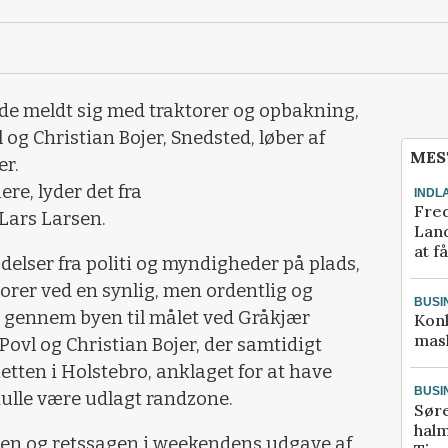
de meldt sig med traktorer og opbakning,
g Christian Bojer, Snedsted, løber af
MES
er.
lere, lyder det fra
INDL
Fred
Lars Larsen.
Land
at f
ladelser fra politi og myndigheder på plads,
torer ved en synlig, men ordentlig og
BUSI
e gennem byen til målet ved Gråkjær
Kon
mask
ovl og Christian Bojer, der samtidigt
tten i Holstebro, anklaget for at have
BUSI
kulle være udlagt randzone.
Sør
halm
n og retssagen i weekendens udgave af