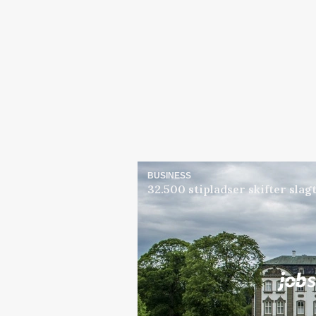
BUSINESS
32.500 stipladser skifter sla
Jobs
i samarbejde med