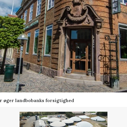
er øger landbobanks forsigtighed