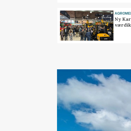
AGROME
Ny Kar
værdik