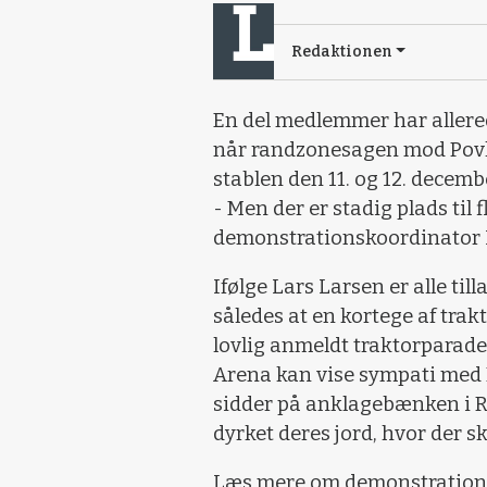
Redaktionen
En del medlemmer har allere
når randzonesagen mod Povl o
stablen den 11. og 12. decemb
- Men der er stadig plads til f
demonstrationskoordinator 
Ifølge Lars Larsen er alle til
således at en kortege af trak
lovlig anmeldt traktorparad
Arena kan vise sympati med P
sidder på anklagebænken i Re
dyrket deres jord, hvor der s
Læs mere om demonstratione