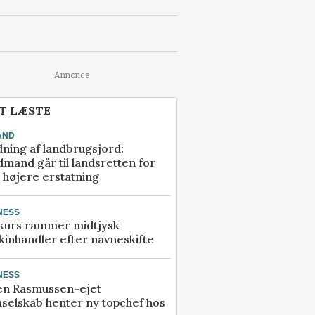
Annonce
T LÆSTE
AND
ning af landbrugsjord:
mand går til landsretten for
å højere erstatning
NESS
kurs rammer midtjysk
inhandler efter navneskifte
NESS
en Rasmussen-ejet
selskab henter ny topchef hos