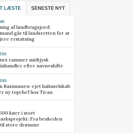
T LÆSTE
SENESTE NYT
ND
ning af landbrugsjord:
and går til landsretten for at
jere erstatning
ESS
urs rammer midtjysk
inhandler efter navneskifte
ESS
n Rasmussen-ejet halmselskab
r ny topchef hos Tican
00 køer i stort
arksprojekt: Fra beskeden
 til store drømme