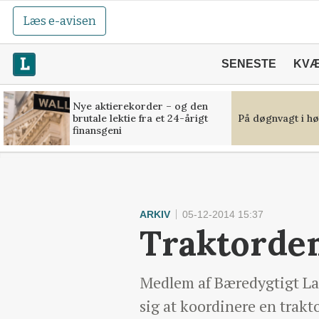
Læs e-avisen
SENESTE
KV
Nye aktierekorder – og den
brutale lektie fra et 24-årigt
På døgnvagt i hø
finansgeni
ARKIV
05-12-2014 15:37
Traktorde
Medlem af Bæredygtigt Lan
sig at koordinere en trakt