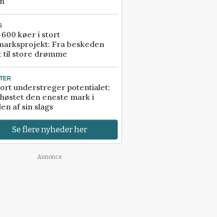
an
G
600 køer i stort
marksprojekt: Fra beskeden
t til store drømme
TER
ort understreger potentialet:
høstet den eneste mark i
en af sin slags
Se flere nyheder her
Annonce