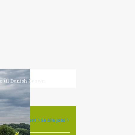
ne til Danish Crown
Opret agent
Se alle jobs