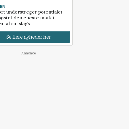
TER
rt understreger potentialet:
høstet den eneste mark i
n af sin slags
Se flere nyheder her
Annonce