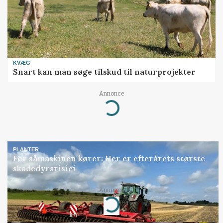
KVÆG
Snart kan man søge tilskud til naturprojekter
Annonce
Loading...
PLANTER
Før såmaskinen kører: Her er efterårets største
skadedyrsrisici
Annonce
Loading...