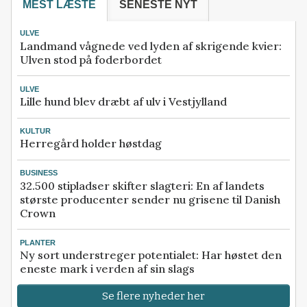
MEST LÆSTE
SENESTE NYT
ULVE
Landmand vågnede ved lyden af skrigende kvier:
Ulven stod på foderbordet
ULVE
Lille hund blev dræbt af ulv i Vestjylland
KULTUR
Herregård holder høstdag
BUSINESS
32.500 stipladser skifter slagteri: En af landets
største producenter sender nu grisene til Danish
Crown
PLANTER
Ny sort understreger potentialet: Har høstet den
eneste mark i verden af sin slags
Se flere nyheder her