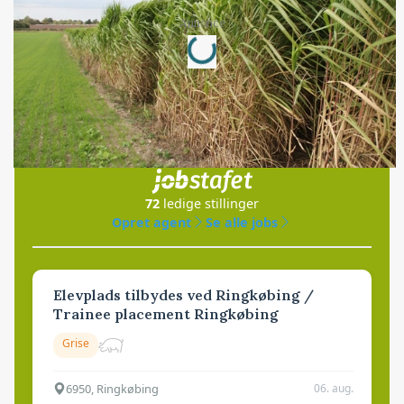
Loading...
Annonce
Jobs
i samarbejde med
72
ledige stillinger
Opret agent
Se alle jobs
Elevplads tilbydes ved Ringkøbing /
Trainee placement Ringkøbing
Grise
6950, Ringkøbing
06. aug.