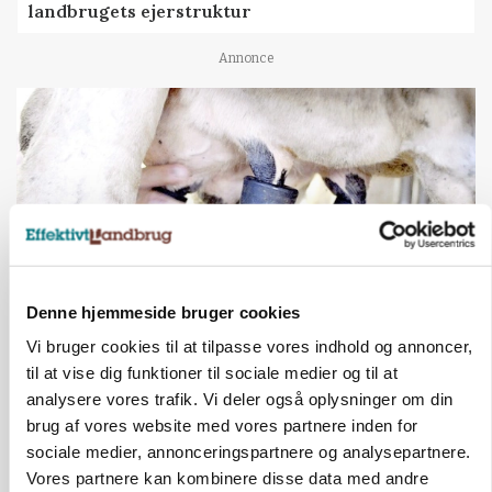
landbrugets ejerstruktur
Annonce
Denne hjemmeside bruger cookies
Vi bruger cookies til at tilpasse vores indhold og annoncer,
MARKED
til at vise dig funktioner til sociale medier og til at
Russisk mælkepris dykker 23 procent
analysere vores trafik. Vi deler også oplysninger om din
brug af vores website med vores partnere inden for
Annonce
sociale medier, annonceringspartnere og analysepartnere.
BUSINESS
Vores partnere kan kombinere disse data med andre
Fra mark til mur: Byggeriet kan åbne nyt