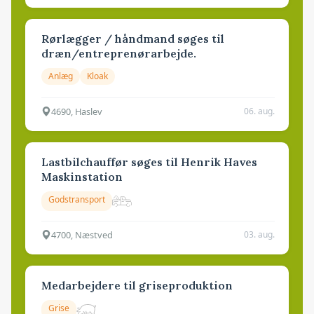
Rørlægger / håndmand søges til
dræn/entreprenørarbejde.
Anlæg
Kloak
4690, Haslev
06. aug.
Lastbilchauffør søges til Henrik Haves
Maskinstation
Godstransport
4700, Næstved
03. aug.
Medarbejdere til griseproduktion
Grise