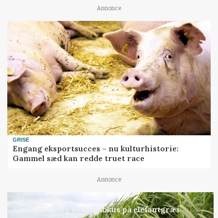
Annonce
GRISE
Engang eksportsucces – nu kulturhistorie:
Gammel sæd kan redde truet race
Annonce
ARRANGEMENT
Markvandring sætter fokus på elefantgræs