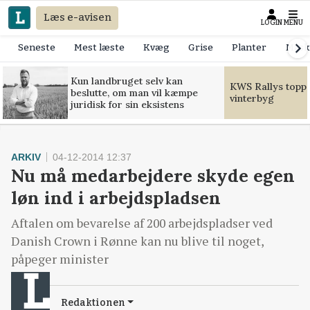
Læs e-avisen
LOGIN
MENU
Seneste
Mest læste
Kvæg
Grise
Planter
Mask
Kun landbruget selv kan
KWS Rallys toppe
beslutte, om man vil kæmpe
vinterbyg
juridisk for sin eksistens
ARKIV
04-12-2014 12:37
Nu må medarbejdere skyde egen
løn ind i arbejdspladsen
Aftalen om bevarelse af 200 arbejdspladser ved
Danish Crown i Rønne kan nu blive til noget,
påpeger minister
Redaktionen