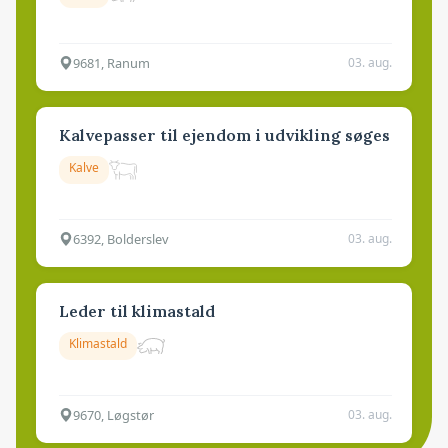
9681, Ranum
03. aug.
Kalvepasser til ejendom i udvikling søges
Kalve
6392, Bolderslev
03. aug.
Leder til klimastald
Klimastald
9670, Løgstør
03. aug.