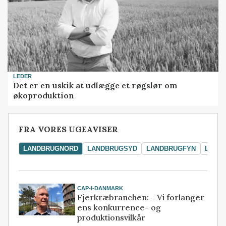
LEDER
Det er en uskik at udlægge et røgslør om
økoproduktion
FRA VORES UGEAVISER
LANDBRUGNORD
LANDBRUGSYD
LANDBRUGFYN
LAND
CAP-I-DANMARK
Fjerkræbranchen: - Vi forlanger
ens konkurrence- og
produktionsvilkår