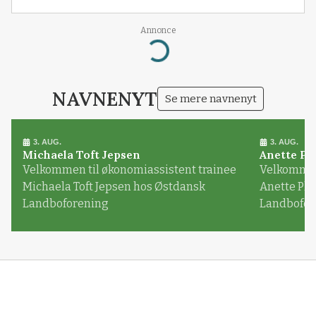
Annonce
Loading...
NAVNENYT
Se mere navnenyt
3. AUG.
3. AUG.
Michaela Toft Jepsen
Anette Pl
Velkommen til økonomiassistent trainee
Velkommen 
Michaela Toft Jepsen hos Østdansk
Anette Pl
Landboforening
Landbofor