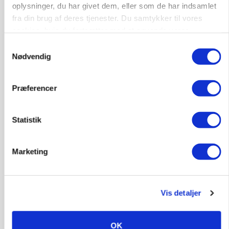
oplysninger, du har givet dem, eller som de har indsamlet
marked for biokul
fra din brug af deres tjenester. Du samtykker til vores
cookies, hvis du fortsætter med at anvende vores
Annonce
hjemmeside.
Loading...
Samtykkevalg
Nødvendig
Præferencer
Statistik
Marketing
POLITIK
Vis detaljer
»Nu stopper I«: Landbrugsdebattør og
protestgruppe vil demonstrere mod ny
gødskningslov
OK