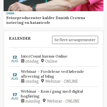
GRISE
Svineproducenter kalder Danish Crowns
notering en katastrofe
KALENDER
Se flere arrangementer
InterCount kursus Online
12
AUG
onsdag
Online
Webinar – Fordelene ved løbende
12
aflevering af bilag
AUG
onsdag
Webinar - ONLINE
Webinar – Kom i gang med digital
17
bogføring
AUG
mandag
Webinar - ONLINE