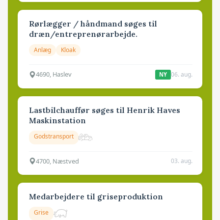
Rørlægger / håndmand søges til
dræn/entreprenørarbejde.
Anlæg
Kloak
4690, Haslev
06. aug.
NY
Lastbilchauffør søges til Henrik Haves
Maskinstation
Godstransport
4700, Næstved
03. aug.
Medarbejdere til griseproduktion
Grise