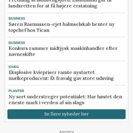
landsretten for at få højere erstatning
BUSINESS
Søren Rasmussen-ejet halmselskab henter ny
topchef hos Tican
BUSINESS
Konkurs rammer midtjysk maskinhandler efter
navneskifte
KVÆG
Eksplosive kviepriser ramte nystartet
mælkeproducent: Ét fravalg gav store udsving
PLANTER
Ny sort understreger potentialet: Har høstet den
eneste mark i verden af sin slags
Se flere nyheder her
Annonce