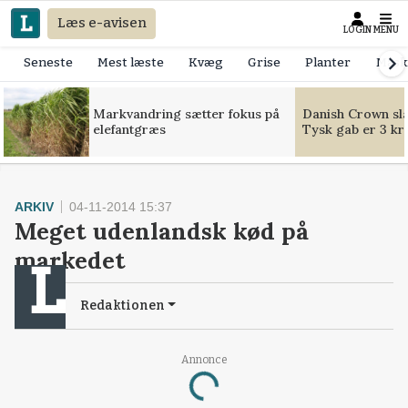
Læs e-avisen
LOGIN
MENU
Seneste
Mest læste
Kvæg
Grise
Planter
Mask
Markvandring sætter fokus på
Danish Crown slår
elefantgræs
Tysk gab er 3 kr
ARKIV
04-11-2014 15:37
Meget udenlandsk kød på
markedet
Redaktionen
Loading...
Annonce