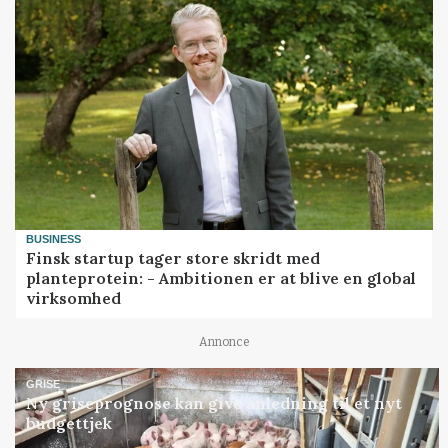
BUSINESS
Finsk startup tager store skridt med
planteprotein: - Ambitionen er at blive en global
virksomhed
Annonce
GRISE
Ny griseprognose kan give anledning til et nyt
budgettjek