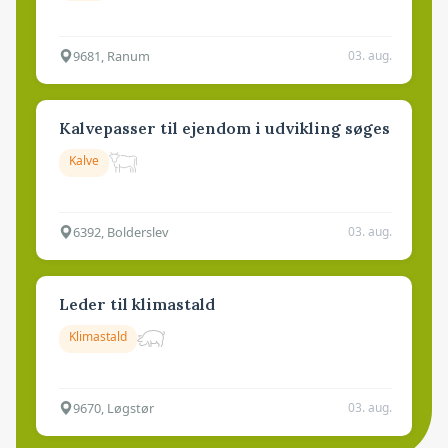
9681, Ranum
03. aug.
Kalvepasser til ejendom i udvikling søges
Kalve
6392, Bolderslev
03. aug.
Leder til klimastald
Klimastald
9670, Løgstør
03. aug.