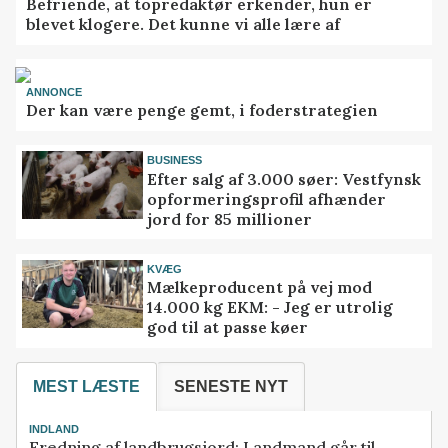
Befriende, at topredaktør erkender, hun er
blevet klogere. Det kunne vi alle lære af
ANNONCE
Der kan være penge gemt, i foderstrategien
BUSINESS
Efter salg af 3.000 søer: Vestfynsk
opformeringsprofil afhænder
jord for 85 millioner
KVÆG
Mælkeproducent på vej mod
14.000 kg EKM: - Jeg er utrolig
god til at passe køer
MEST LÆSTE
SENESTE NYT
INDLAND
Fredning af landbrugsjord: Landmand går til