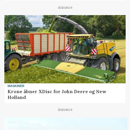
Annonce
MASKINER
Krone åbner XDisc for John Deere og New
Holland
Annonce
MARKED
Høstpres kan sænke hvedeprisen yderligere