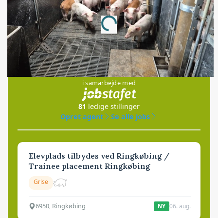
Loading...
Annonce
Jobs
i samarbejde med
81
ledige stillinger
Opret agent
Se alle jobs
Elevplads tilbydes ved Ringkøbing /
Trainee placement Ringkøbing
Grise
6950, Ringkøbing
06. aug.
NY