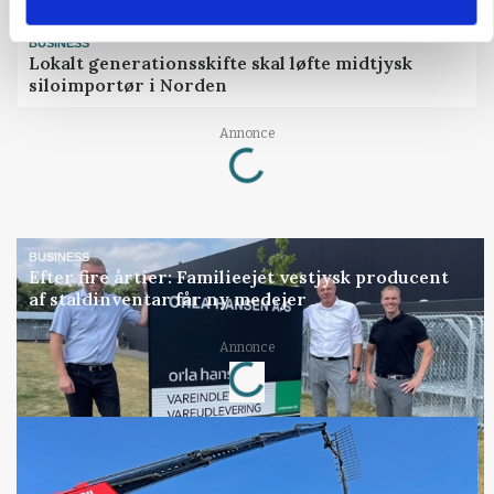
BUSINESS
Lokalt generationsskifte skal løfte midtjysk
siloimportør i Norden
Loading...
Annonce
BUSINESS
Efter fire årtier: Familieejet vestjysk producent
af staldinventar får ny medejer
Loading...
Annonce