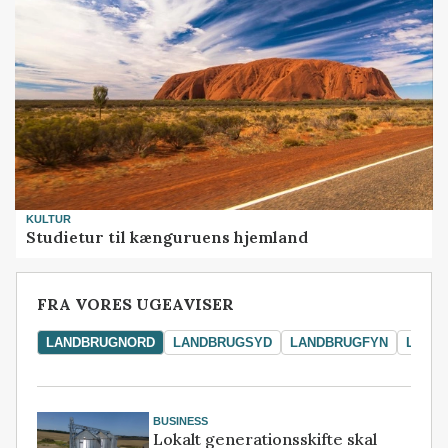
KULTUR
Studietur til kænguruens hjemland
FRA VORES UGEAVISER
LANDBRUGNORD
LANDBRUGSYD
LANDBRUGFYN
LAND
BUSINESS
Lokalt generationsskifte skal