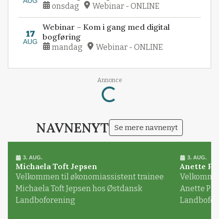
AUG
onsdag
Webinar - ONLINE
Webinar – Kom i gang med digital
17
bogføring
AUG
mandag
Webinar - ONLINE
Loading...
Annonce
NAVNENYT
Se mere navnenyt
3. AUG.
3. AUG.
Michaela Toft Jepsen
Anette Pl
Velkommen til økonomiassistent trainee
Velkommen 
Michaela Toft Jepsen hos Østdansk
Anette Pl
Landboforening
Landbofor