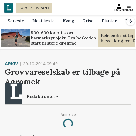
Læs e-avisen
LOGIN
MENU
Seneste
Mest læste
Kvæg
Grise
Planter
Mask
500-600 køer i stort
Befriende, at to
barmarksprojekt: Fra beskeden
blevet klogere. D
start til store drømme
ARKIV
29-10-2014 09:49
Grovvareselskab er tilbage på
Agromek
Redaktionen
Annonce
Loading...