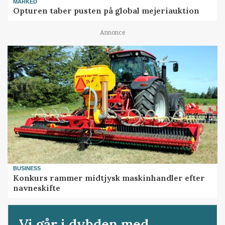
MARKED
Opturen taber pusten på global mejeriauktion
Annonce
BUSINESS
Konkurs rammer midtjysk maskinhandler efter
navneskifte
Vi går i dybden med...