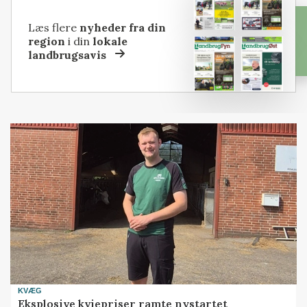
Læs flere
nyheder fra din
region
i din
lokale
landbrugsavis
KVÆG
Eksplosive kviepriser ramte nystartet