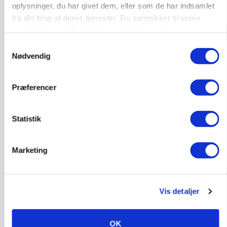
oplysninger, du har givet dem, eller som de har indsamlet
fra din brug af deres tjenester. Du samtykker til vores
BUSINESS
cookies, hvis du fortsætter med at anvende vores
Lave grisepriser og nye regler øger landbobanks
forsigtighed
hjemmeside.
Samtykkevalg
Nødvendig
Annonce
Præferencer
KLUMME
Ny griseprognose kan give anledning til et nyt
budgettjek
Statistik
Loading...
Annonce
Marketing
Vis detaljer
OK