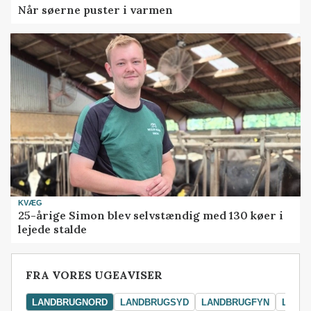
Når søerne puster i varmen
KVÆG
25-årige Simon blev selvstændig med 130 køer i
lejede stalde
FRA VORES UGEAVISER
LANDBRUGNORD
LANDBRUGSYD
LANDBRUGFYN
LAND