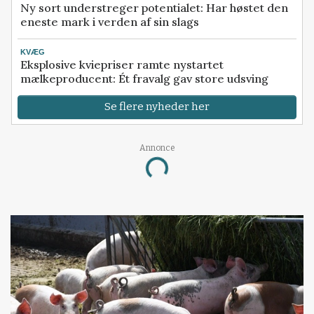
Ny sort understreger potentialet: Har høstet den
eneste mark i verden af sin slags
KVÆG
Eksplosive kviepriser ramte nystartet
mælkeproducent: Ét fravalg gav store udsving
Se flere nyheder her
Annonce
Loading...