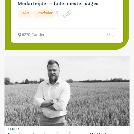
Medarbejder - fodermester søges
Kalve
Grovfoder
6270, Tønder
31. jul.
LEDER