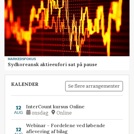
MARKEDSFOKUS
Sydkoreansk aktieeufori sat på pause
KALENDER
Se flere arrangementer
InterCount kursus Online
12
AUG
onsdag
Online
Webinar – Fordelene ved løbende
12
aflevering af bilag