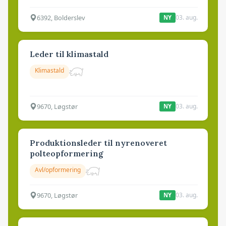
6392, Bolderslev
03. aug.
NY
Leder til klimastald
Klimastald
9670, Løgstør
03. aug.
NY
Produktionsleder til nyrenoveret
polteopformering
Avl/opformering
9670, Løgstør
03. aug.
NY