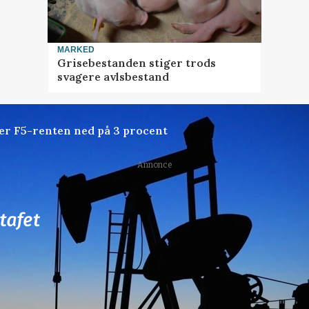
MARKED
Grisebestanden stiger trods
svagere avlsbestand
der F5-renten ned på 3 procent
Annonce
77
ledige stillinger
ngkøbing / Trainee
Rørlægger / håndmand s
dræn/entreprenørarbe