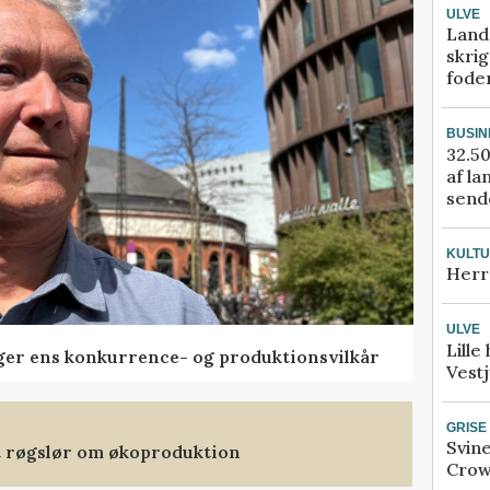
ULVE
Land
skrig
fode
BUSIN
32.50
af la
sende
KULT
Herr
ULVE
Lille
ger ens konkurrence- og produktionsvilkår
Vestj
GRISE
Svin
et røgslør om økoproduktion
Crow