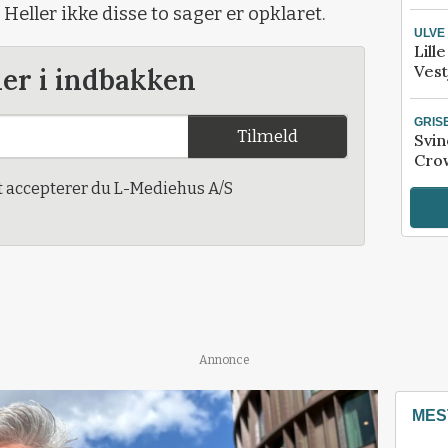
Heller ikke disse to sager er opklaret.
ULVE
Lill
Vest
der i indbakken
GRIS
Tilmeld
Svin
Crow
t accepterer du L-Mediehus A/S
Annonce
MES