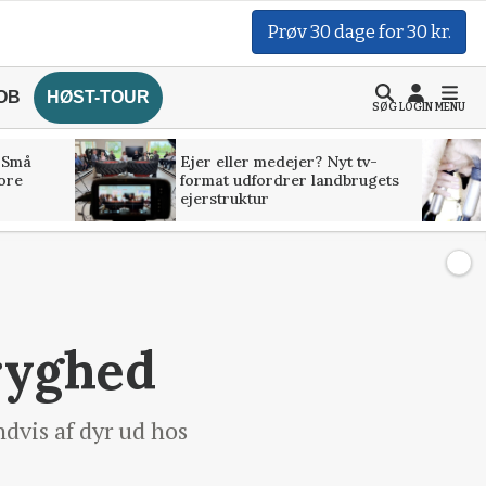
Prøv 30 dage for 30 kr.
OB
HØST-TOUR
SØG
LOGIN
MENU
 Små
Ejer eller medejer? Nyt tv-
tore
format udfordrer landbrugets
ejerstruktur
ryghed
dvis af dyr ud hos