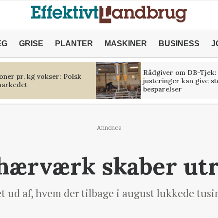
ÆG
GRISE
PLANTER
MASKINER
BUSINESS
J
Rådgiver om DB-Tjek:
oner pr. kg vokser: Polsk
justeringer kan give s
markedet
besparelser
Annonce
 hærværk skaber ut
 ud af, hvem der tilbage i august lukkede tusin