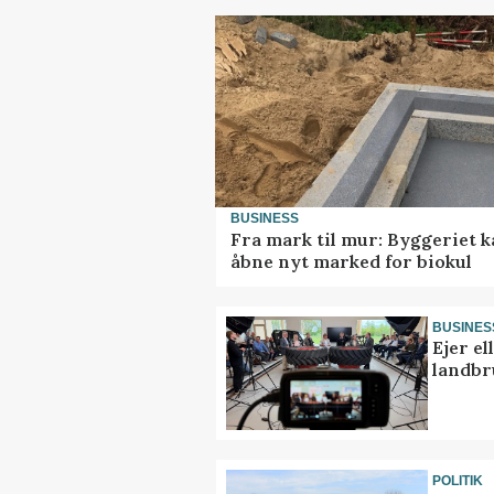
BUSINESS
Fra mark til mur: Byggeriet 
åbne nyt marked for biokul
BUSINES
Ejer e
landbr
POLITIK