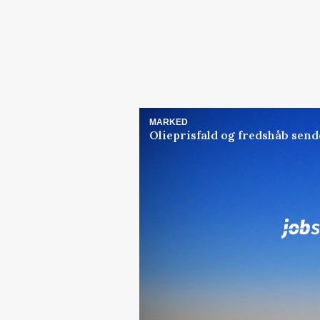
MARKED
Olieprisfald og fredshåb sen
Jobs
i samarbejde med
Elevplads tilbydes ved Ri
placement Ringkøbing