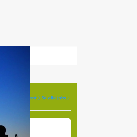
Opret agent
Se alle jobs
øges til
jde.