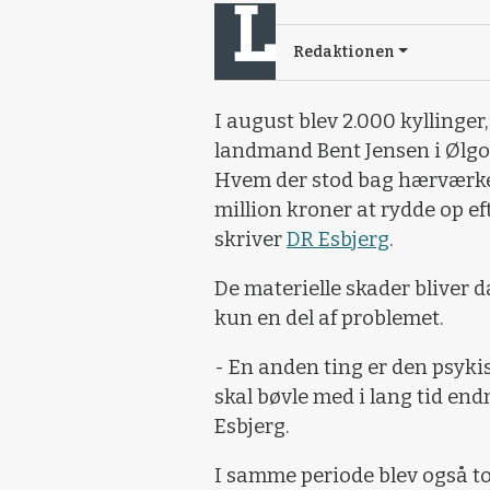
Redaktionen
I august blev 2.000 kyllinger
landmand Bent Jensen i Ølgo
Hvem der stod bag hærværket
million kroner at rydde op eft
skriver
DR Esbjerg
.
De materielle skader bliver 
kun en del af problemet.
- En anden ting er den psyki
skal bøvle med i lang tid endn
Esbjerg.
I samme periode blev også t