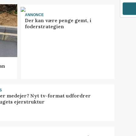
ANNONCE
Der kan være penge gemt, i
foderstrategien
kan
S
ller medejer? Nyt tv-format udfordrer
ugets ejerstruktur