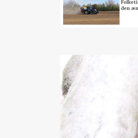
Folket
den æn