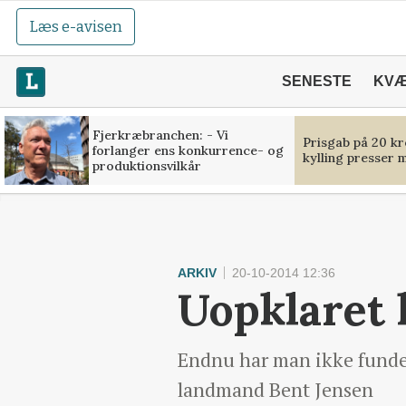
Læs e-avisen
SENESTE
KV
Fjerkræbranchen: - Vi
Prisgab på 20 kr
forlanger ens konkurrence- og
kylling presser 
produktionsvilkår
ARKIV
20-10-2014 12:36
Uopklaret
Endnu har man ikke fundet
landmand Bent Jensen