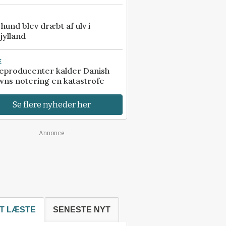
e hund blev dræbt af ulv i
jylland
E
eproducenter kalder Danish
ns notering en katastrofe
Se flere nyheder her
Annonce
T LÆSTE
SENESTE NYT