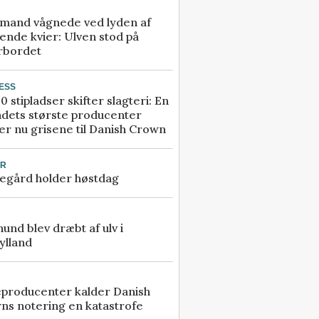
mand vågnede ved lyden af
ende kvier: Ulven stod på
rbordet
ESS
0 stipladser skifter slagteri: En
ndets største producenter
r nu grisene til Danish Crown
UR
egård holder høstdag
 hund blev dræbt af ulv i
ylland
eproducenter kalder Danish
ns notering en katastrofe