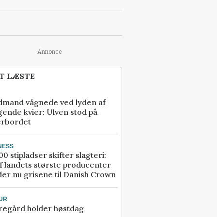
Annonce
T LÆSTE
dmand vågnede ved lyden af
gende kvier: Ulven stod på
erbordet
NESS
00 stipladser skifter slagteri:
f landets største producenter
er nu grisene til Danish Crown
UR
regård holder høstdag