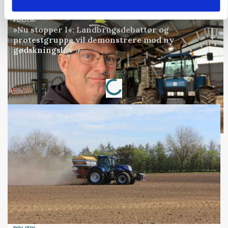
POLITIK
»Nu stopper I«: Landbrugsdebattør og
protestgruppe vil demonstrere mod ny
gødskningslov
Loading...
Annonce