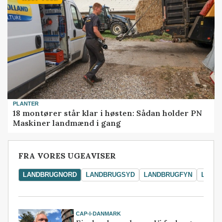
PLANTER
18 montører står klar i høsten: Sådan holder PN
Maskiner landmænd i gang
FRA VORES UGEAVISER
LANDBRUGNORD
LANDBRUGSYD
LANDBRUGFYN
LAND
CAP-I-DANMARK