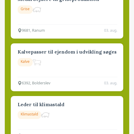
Grise
9681, Ranum
03. aug.
Kalvepasser til ejendom i udvikling søges
Kalve
6392, Bolderslev
03. aug.
Leder til klimastald
Klimastald