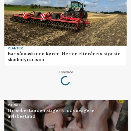
PLANTER
Før såmaskinen kører: Her er efterårets største
skadedyrsrisici
Loading...
Annonce
MARKED
Grisebestanden stiger trods svagere
avlsbestand
Loading...
Annonce