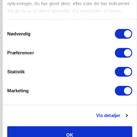
oplysninger, du har givet dem, eller som de har indsamlet
MARKED
fra din brug af deres tjenester. Du samtykker til vores
Russisk mælkepris dykker 23 procent
cookies, hvis du fortsætter med at anvende vores
hjemmeside.
Samtykkevalg
Annonce
Nødvendig
Præferencer
Statistik
Marketing
BUSINESS
Vis detaljer
Fra mark til mur: Byggeriet kan åbne nyt
marked for biokul
OK
Annonce