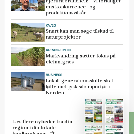
Fjerkræbranchen: - Vi forlanger
ens konkurrence- og
produktionsvilkår
KVÆG
Snart kan man søge tilskud til
naturprojekter
ARRANGEMENT
Markvandring sætter fokus på
elefantgræs
BUSINESS
Lokalt generationsskifte skal
løfte midtjysk siloimportør i
Norden
Læs flere
nyheder fra din
region
i din
lokale
landbrugsavis