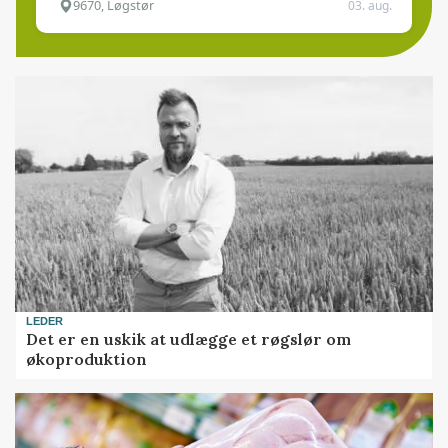
9670, Løgstør
03. aug.
LEDER
Det er en uskik at udlægge et røgslør om
økoproduktion