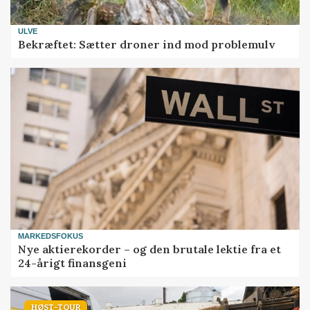
ULVE
Bekræftet: Sætter droner ind mod problemulv
MARKEDSFOKUS
Nye aktierekorder – og den brutale lektie fra et
24-årigt finansgeni
HØST-TOUR