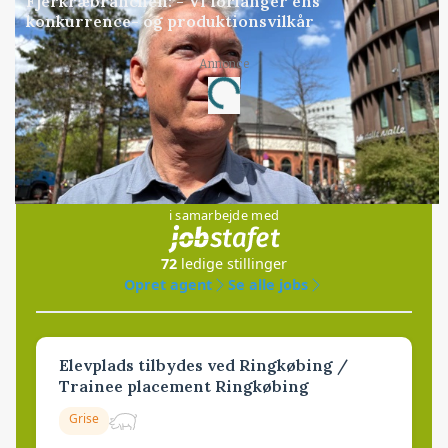
Fjerkræbranchen: - Vi forlanger ens
konkurrence- og produktionsvilkår
Annonce
Loading...
Jobs
i samarbejde med
72
ledige stillinger
Opret agent
Se alle jobs
Elevplads tilbydes ved Ringkøbing /
Trainee placement Ringkøbing
Grise