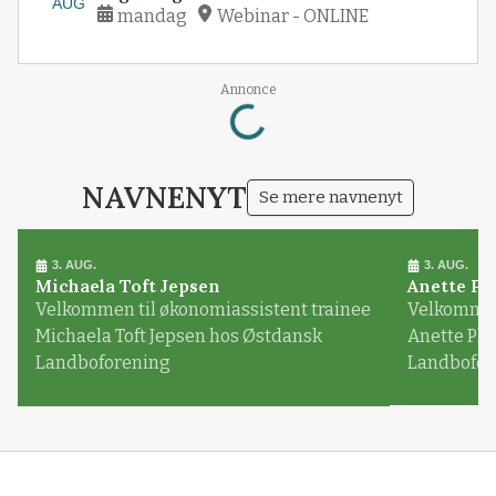
AUG
mandag
Webinar - ONLINE
Loading...
Annonce
NAVNENYT
Se mere navnenyt
3. AUG.
3. AUG.
Michaela Toft Jepsen
Anette Pl
Velkommen til økonomiassistent trainee
Velkommen 
Michaela Toft Jepsen hos Østdansk
Anette Pl
Landboforening
Landbofor