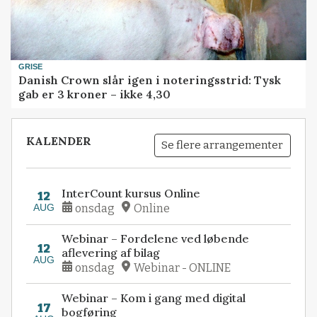
GRISE
Danish Crown slår igen i noteringsstrid: Tysk
gab er 3 kroner – ikke 4,30
KALENDER
Se flere arrangementer
InterCount kursus Online
12
AUG
onsdag
Online
Webinar – Fordelene ved løbende
12
aflevering af bilag
AUG
onsdag
Webinar - ONLINE
Webinar – Kom i gang med digital
17
bogføring