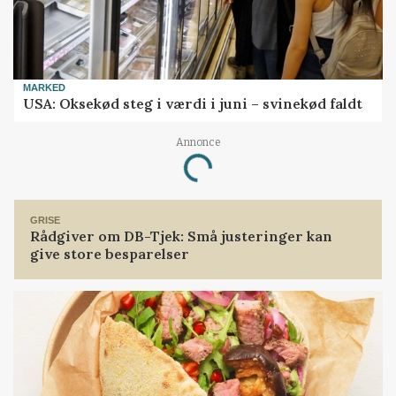
MARKED
USA: Oksekød steg i værdi i juni – svinekød faldt
Annonce
Loading...
GRISE
Rådgiver om DB-Tjek: Små justeringer kan
give store besparelser