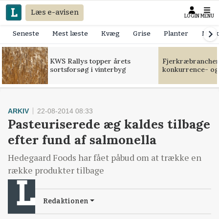
Læs e-avisen
LOGIN
MENU
Seneste
Mest læste
Kvæg
Grise
Planter
Mask
KWS Rallys topper årets
Fjerkræbranchen:
sortsforsøg i vinterbyg
konkurrence- og
ARKIV
22-08-2014 08:33
Pasteuriserede æg kaldes tilbage
efter fund af salmonella
Hedegaard Foods har fået påbud om at trække en
række produkter tilbage
Redaktionen