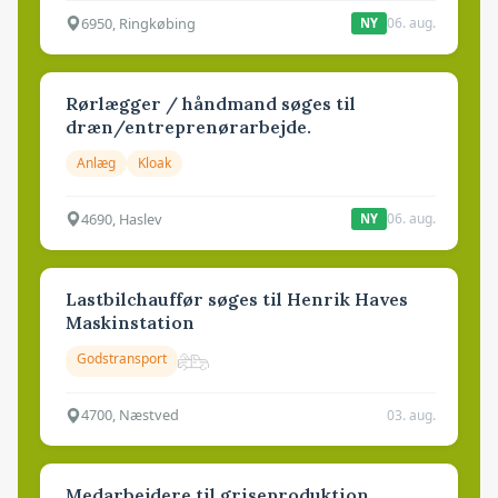
6950, Ringkøbing
06. aug.
NY
Rørlægger / håndmand søges til
dræn/entreprenørarbejde.
Anlæg
Kloak
4690, Haslev
06. aug.
NY
Lastbilchauffør søges til Henrik Haves
Maskinstation
Godstransport
4700, Næstved
03. aug.
Medarbejdere til griseproduktion