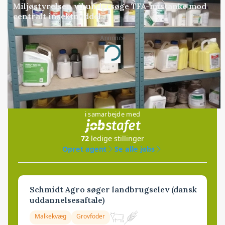
Miljøstyrelsen vil undersøge TFA-mistanke mod
centralt insektmiddel
Annonce
Loading...
Jobs
i samarbejde med
72
ledige stillinger
Opret agent
Se alle jobs
Schmidt Agro søger landbrugselev (dansk
uddannelsesaftale)
Malkekvæg
Grovfoder