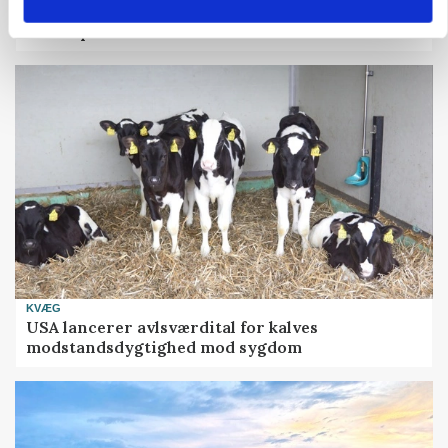
Skovdirektør: Jernbaneregler kan spænde ben
for trepartsambitioner om mere skov
KVÆG
USA lancerer avlsværdital for kalves
modstandsdygtighed mod sygdom