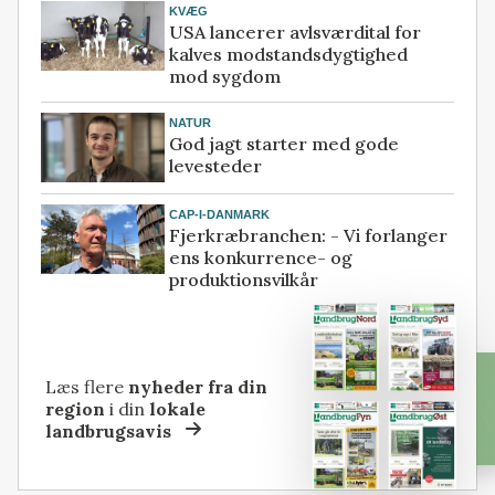
KVÆG
USA lancerer avlsværdital for
kalves modstandsdygtighed
mod sygdom
NATUR
God jagt starter med gode
levesteder
CAP-I-DANMARK
Fjerkræbranchen: - Vi forlanger
ens konkurrence- og
produktionsvilkår
Læs flere
nyheder fra din
region
i din
lokale
landbrugsavis