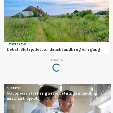
LÆSERBREVE
Debat: Slutspillet for dansk landbrug er i gang
Loading...
Annonce
BUSINESS
Novonesis styrker gærforretningen med
australsk opkøb
Loading...
Annonce