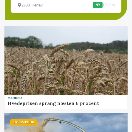
2730, Herlev
10. aug.
NY
MARKED
Hvedeprisen sprang næsten 6 procent
HØST-TOUR