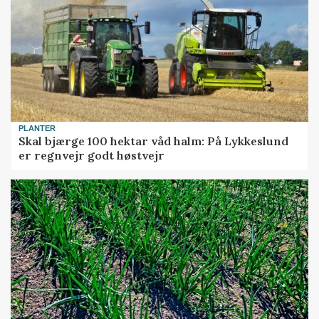
PLANTER
Skal bjærge 100 hektar våd halm: På Lykkeslund
er regnvejr godt høstvejr