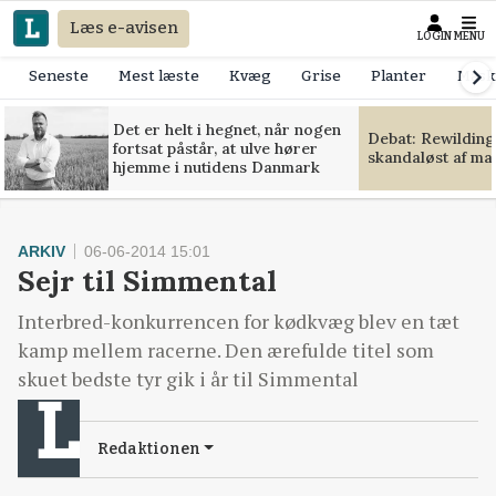
Læs e-avisen
LOGIN
MENU
Seneste
Mest læste
Kvæg
Grise
Planter
Mask
Det er helt i hegnet, når nogen
Debat: Rewilding
fortsat påstår, at ulve hører
skandaløst af m
hjemme i nutidens Danmark
ARKIV
06-06-2014 15:01
Sejr til Simmental
Interbred-konkurrencen for kødkvæg blev en tæt
kamp mellem racerne. Den ærefulde titel som
skuet bedste tyr gik i år til Simmental
Redaktionen