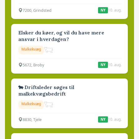
7200, Grindsted
10. aug.
NY
Elsker du køer, og vil du have mere
ansvar i hverdagen?
Malkekvæg
5672, Broby
10. aug.
NY
🐄 Driftsleder søges til
malkekvægsbedrift
Malkekvæg
8830, Tjele
10. aug.
NY