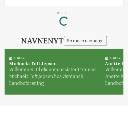
Loading...
Annonce
NAVNENYT
Se mere navnenyt
3. AUG.
3. AUG.
Michaela Toft Jepsen
Anette Pl
Velkommen til økonomiassistent trainee
Velkommen 
Michaela Toft Jepsen hos Østdansk
Anette Pl
Landboforening
Landbofor