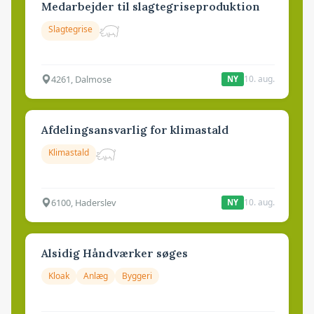
Medarbejder til slagtegriseproduktion
Slagtegrise
4261, Dalmose
10. aug.
NY
Afdelingsansvarlig for klimastald
Klimastald
6100, Haderslev
10. aug.
NY
Alsidig Håndværker søges
Kloak
Anlæg
Byggeri