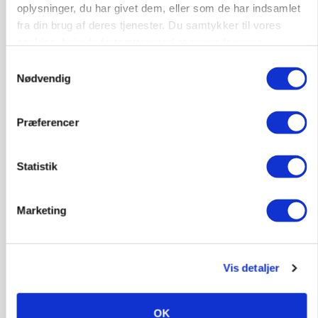
oplysninger, du har givet dem, eller som de har indsamlet
POLITIK
fra din brug af deres tjenester. Du samtykker til vores
»Som at få Mona Lisa som nabo«: -
cookies, hvis du fortsætter med at anvende vores
Jernbaneregler er forældede og bør laves om,
hjemmeside.
siger skovdirektør
Samtykkevalg
Nødvendig
Loading...
Annonce
Præferencer
Statistik
Marketing
Vis detaljer
OK
POLITIK