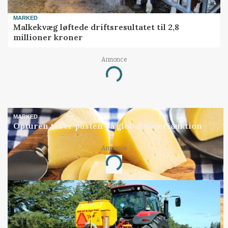
MARKED
Malkekvæg løftede driftsresultatet til 2,8
millioner kroner
Annonce
Loading...
MARKED
Opturen taber pusten på global mejeriauktion
Annonce
Loading...