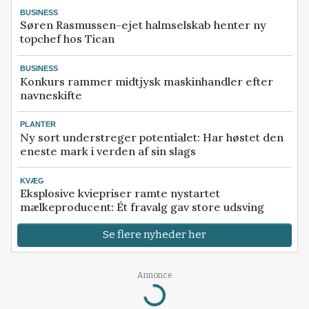
BUSINESS
Søren Rasmussen-ejet halmselskab henter ny
topchef hos Tican
BUSINESS
Konkurs rammer midtjysk maskinhandler efter
navneskifte
PLANTER
Ny sort understreger potentialet: Har høstet den
eneste mark i verden af sin slags
KVÆG
Eksplosive kviepriser ramte nystartet
mælkeproducent: Ét fravalg gav store udsving
Se flere nyheder her
Annonce
Loading...