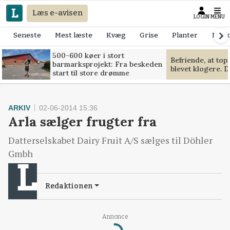
Læs e-avisen
LOGIN
MENU
Seneste
Mest læste
Kvæg
Grise
Planter
Mask
500-600 køer i stort
Befriende, at to
barmarksprojekt: Fra beskeden
blevet klogere. D
start til store drømme
ARKIV
02-06-2014 15:36
Arla sælger frugter fra
Datterselskabet Dairy Fruit A/S sælges til Döhler
Gmbh
Redaktionen
Annonce