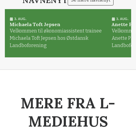
NAVNENYT
Se mere navnenyt
3. AUG.
3. AUG.
Michaela Toft Jepsen
Anette Pl
Velkommen til økonomiassistent trainee
Velkommen 
Michaela Toft Jepsen hos Østdansk
Anette Pl
Landboforening
Landbofor
MERE FRA L-
MEDIEHUS