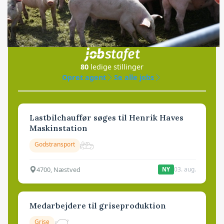
Jobs
i samarbejde med
80
ledige stillinger
Opret agent
Se alle jobs
Lastbilchauffør søges til Henrik Haves
Maskinstation
Godstransport
4700, Næstved
03. aug.
NY
Medarbejdere til griseproduktion
Grise