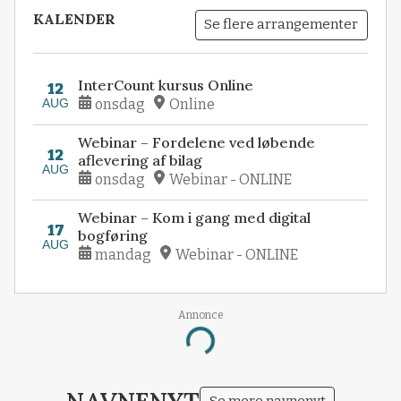
KALENDER
Se flere arrangementer
InterCount kursus Online
12
AUG
onsdag
Online
Webinar – Fordelene ved løbende
12
aflevering af bilag
AUG
onsdag
Webinar - ONLINE
Webinar – Kom i gang med digital
17
bogføring
AUG
mandag
Webinar - ONLINE
Annonce
Loading...