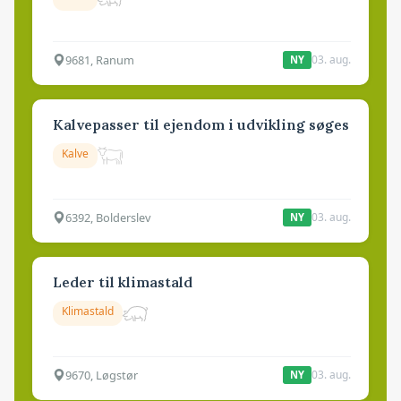
9681, Ranum
03. aug.
NY
Kalvepasser til ejendom i udvikling søges
Kalve
6392, Bolderslev
03. aug.
NY
Leder til klimastald
Klimastald
9670, Løgstør
03. aug.
NY