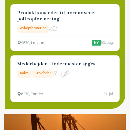
Produktionsleder til nyrenoveret
polteopformering
Avl/opformering
9670, Løgstør
03. aug.
NY
Medarbejder - fodermester søges
Kalve
Grovfoder
6270, Tønder
31. jul.