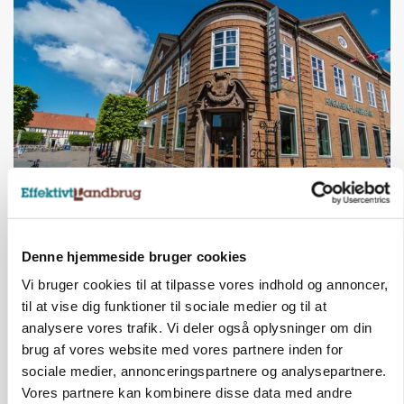
BUSINESS
Lave grisepriser og nye regler øger landbobanks
forsigtighed
Denne hjemmeside bruger cookies
Vi bruger cookies til at tilpasse vores indhold og annoncer,
Annonce
til at vise dig funktioner til sociale medier og til at
BUSINESS
analysere vores trafik. Vi deler også oplysninger om din
Grambogård får oksekød på menuen hos
brug af vores website med vores partnere inden for
københavnsk restaurantkæde
sociale medier, annonceringspartnere og analysepartnere.
Vores partnere kan kombinere disse data med andre
Annonce