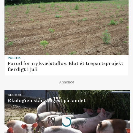
POLITIK
Forud for ny kvælstoflov: Blot ét trepartsprojekt
færdigt i juli
Annonce
KULTUR
Økologien står svagest på landet
Annonce
Loading...