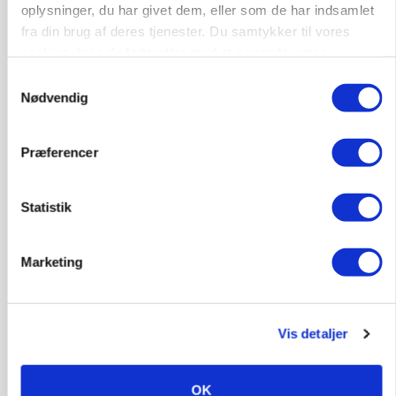
oplysninger, du har givet dem, eller som de har indsamlet
Loading...
fra din brug af deres tjenester. Du samtykker til vores
cookies, hvis du fortsætter med at anvende vores
hjemmeside.
HØST-TOUR
Samtykkevalg
Nødvendig
Præferencer
Statistik
Marketing
PLANTER
Danish Agro: Høsten tegner til god kvalitet og
middeludbytter
Vis detaljer
OK