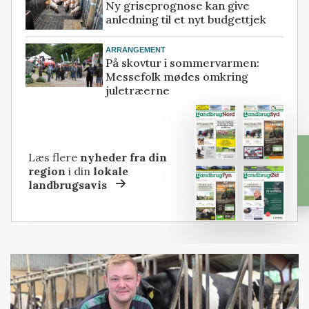
Ny griseprognose kan give
anledning til et nyt budgettjek
ARRANGEMENT
På skovtur i sommervarmen:
Messefolk mødes omkring
juletræerne
Læs flere
nyheder fra din
region
i din
lokale
landbrugsavis