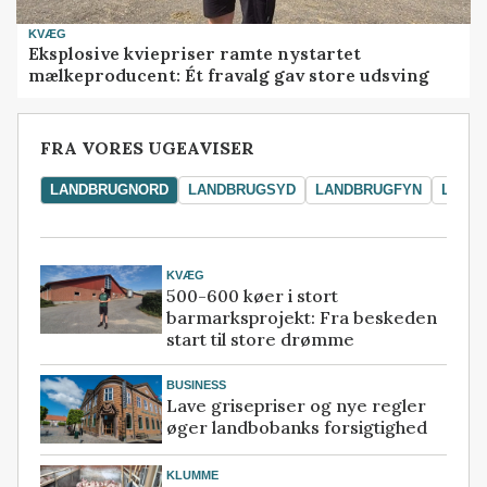
KVÆG
Eksplosive kviepriser ramte nystartet
mælkeproducent: Ét fravalg gav store udsving
FRA VORES UGEAVISER
LANDBRUGNORD
LANDBRUGSYD
LANDBRUGFYN
LAND
KVÆG
500-600 køer i stort
barmarksprojekt: Fra beskeden
start til store drømme
BUSINESS
Lave grisepriser og nye regler
øger landbobanks forsigtighed
KLUMME