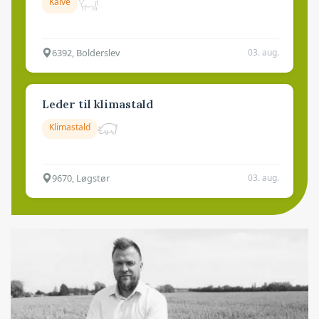
Kalve
6392, Bolderslev
03. aug.
Leder til klimastald
Klimastald
9670, Løgstør
03. aug.