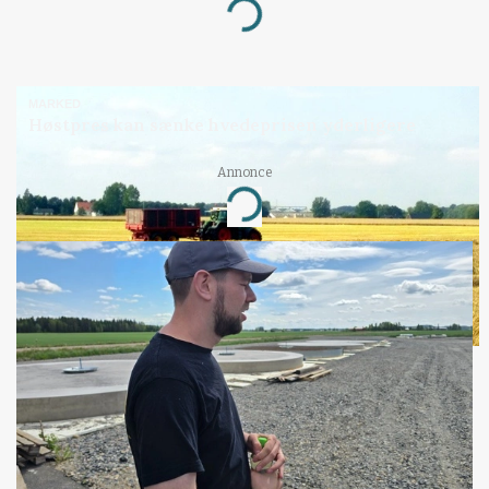
Loading...
MARKED
Høstpres kan sænke hvedeprisen yderligere
Annonce
Loading...