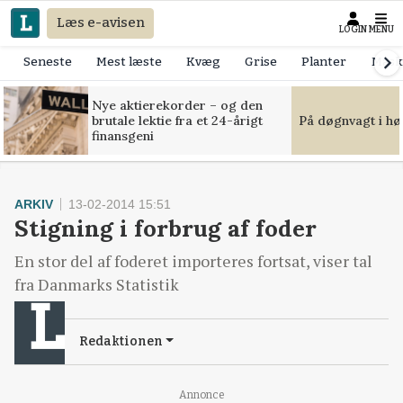
Læs e-avisen
LOGIN
MENU
Seneste
Mest læste
Kvæg
Grise
Planter
Mask
Nye aktierekorder – og den
brutale lektie fra et 24-årigt
På døgnvagt i hø
finansgeni
ARKIV
13-02-2014 15:51
Stigning i forbrug af foder
En stor del af foderet importeres fortsat, viser tal
fra Danmarks Statistik
Redaktionen
Annonce