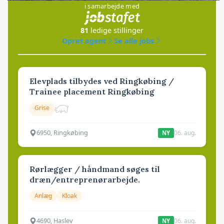
i samarbejde med
81
ledige stillinger
Opret agent
Se alle jobs
Elevplads tilbydes ved Ringkøbing /
Trainee placement Ringkøbing
Grise
6950, Ringkøbing
06. aug.
NY
Rørlægger / håndmand søges til
dræn/entreprenørarbejde.
Anlæg
Kloak
4690, Haslev
06. aug.
NY