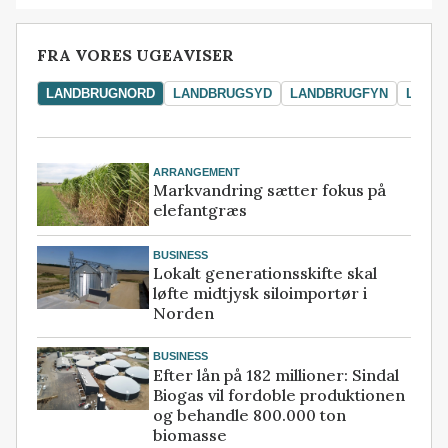
FRA VORES UGEAVISER
LANDBRUGNORD
LANDBRUGSYD
LANDBRUGFYN
LAND
ARRANGEMENT
Markvandring sætter fokus på
elefantgræs
BUSINESS
Lokalt generationsskifte skal
løfte midtjysk siloimportør i
Norden
BUSINESS
Efter lån på 182 millioner: Sindal
Biogas vil fordoble produktionen
og behandle 800.000 ton
biomasse