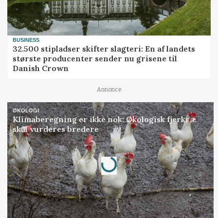
BUSINESS
32.500 stipladser skifter slagteri: En af landets
største producenter sender nu grisene til
Danish Crown
Annonce
ØKOLOGI
Klimaberegning er ikke nok: Økologisk fjerkræ
skal vurderes bredere
Annonce
Loading...
Jobs