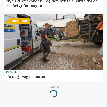
Nye aktierekorder – og den brutale lektie fra et
24-årigt finansgeni
HØST-TOUR
PLANTER
På døgnvagt i høsten
Annonce
Loading...