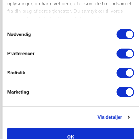
oplysninger, du har givet dem, eller som de har indsamlet
fra din brug af deres tjenester. Du samtykker til vores
cookies, hvis du fortsætter med at anvende vores
hjemmeside.
Samtykkevalg
Nødvendig
MASKINER
Præferencer
Forserie til selvkørende skårlægger afprøves i år
Annonce
Statistik
ARRANGEMENT
Markvandring sætter fokus på elefantgræs
Marketing
Annonce
Loading...
Vis detaljer
OK