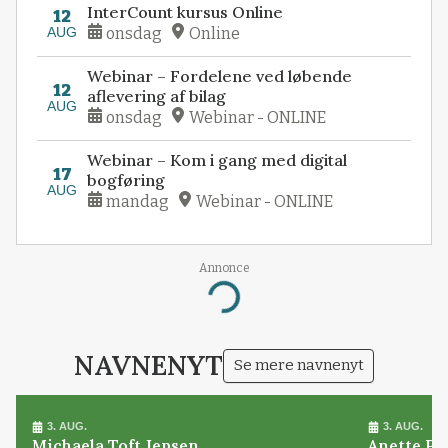
InterCount kursus Online
12
AUG
onsdag
Online
Webinar – Fordelene ved løbende
12
aflevering af bilag
AUG
onsdag
Webinar - ONLINE
Webinar – Kom i gang med digital
17
bogføring
AUG
mandag
Webinar - ONLINE
Annonce
Loading...
NAVNENYT
Se mere navnenyt
3. AUG.
3. AUG.
Michaela Toft Jepsen
Anette Pl