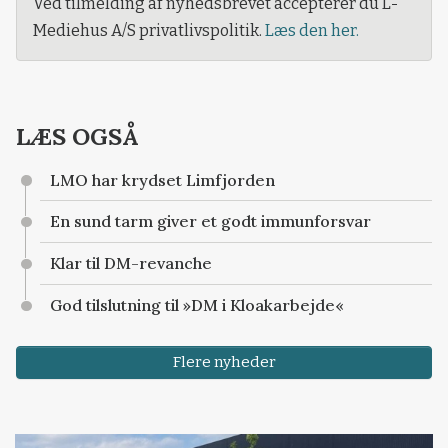
Ved tilmelding af nyhedsbrevet accepterer du L-
Mediehus A/S privatlivspolitik.
Læs den her.
LÆS OGSÅ
LMO har krydset Limfjorden
En sund tarm giver et godt immunforsvar
Klar til DM-revanche
God tilslutning til »DM i Kloakarbejde«
Flere nyheder