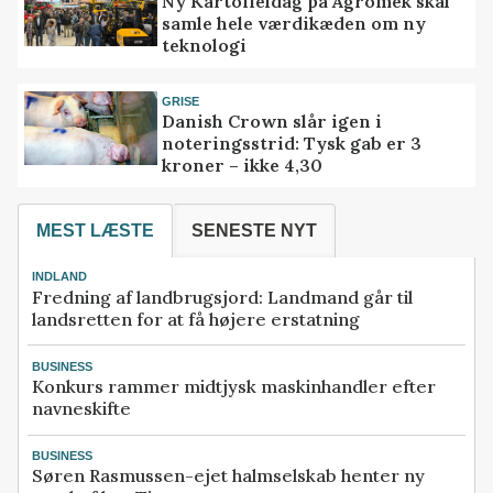
Ny Kartoffeldag på Agromek skal
samle hele værdikæden om ny
teknologi
GRISE
Danish Crown slår igen i
noteringsstrid: Tysk gab er 3
kroner – ikke 4,30
MEST LÆSTE
SENESTE NYT
INDLAND
Fredning af landbrugsjord: Landmand går til
landsretten for at få højere erstatning
BUSINESS
Konkurs rammer midtjysk maskinhandler efter
navneskifte
BUSINESS
Søren Rasmussen-ejet halmselskab henter ny