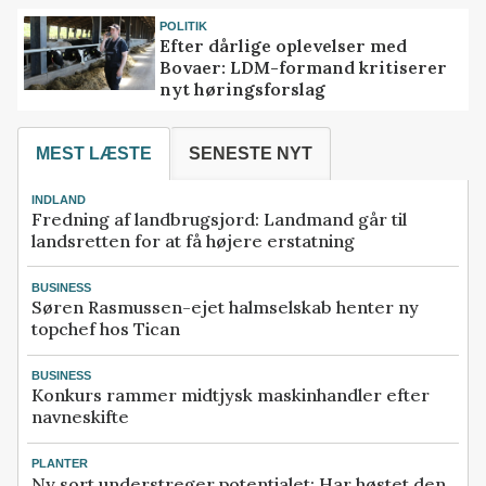
POLITIK
Efter dårlige oplevelser med
Bovaer: LDM-formand kritiserer
nyt høringsforslag
MEST LÆSTE
SENESTE NYT
INDLAND
Fredning af landbrugsjord: Landmand går til
landsretten for at få højere erstatning
BUSINESS
Søren Rasmussen-ejet halmselskab henter ny
topchef hos Tican
BUSINESS
Konkurs rammer midtjysk maskinhandler efter
navneskifte
PLANTER
Ny sort understreger potentialet: Har høstet den