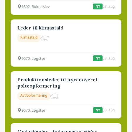
6392, Bolderslev
03. aug.
NY
Leder til klimastald
Klimastald
9670, Løgstør
03. aug.
NY
Produktionsleder til nyrenoveret
polteopformering
Avl/opformering
9670, Løgstør
03. aug.
NY
Medarbejder - fodermester søges