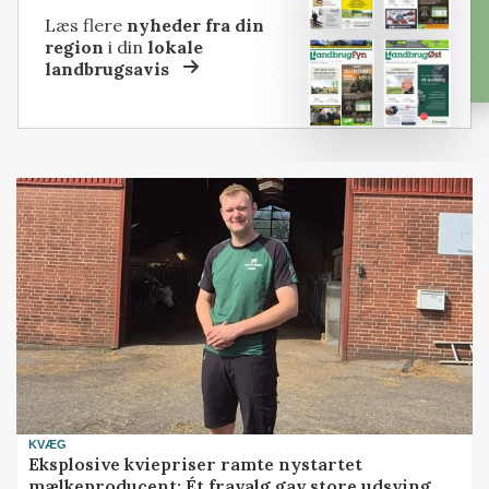
Læs flere
nyheder fra din
region
i din
lokale
landbrugsavis
KVÆG
Eksplosive kviepriser ramte nystartet
mælkeproducent: Ét fravalg gav store udsving