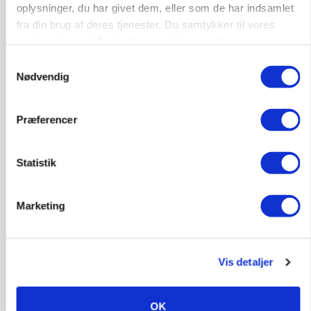
oplysninger, du har givet dem, eller som de har indsamlet
fra din brug af deres tjenester. Du samtykker til vores
cookies, hvis du fortsætter med at anvende vores
hjemmeside.
Samtykkevalg
BUSINESS
Nødvendig
Grambogård får oksekød på menuen hos
københavnsk restaurantkæde
Præferencer
HØST-TOUR
Statistik
Marketing
Vis detaljer
PLANTER
Danish Agro: Høsten tegner til god kvalitet og
OK