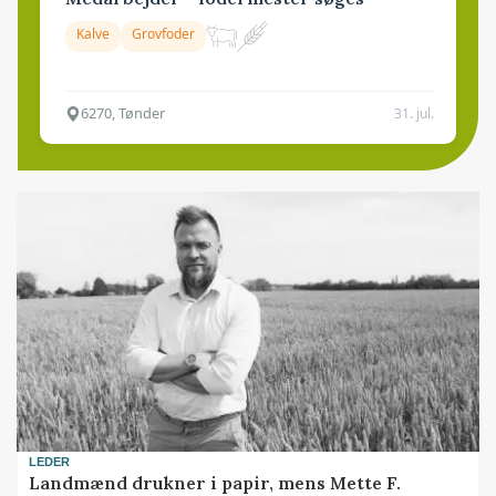
Kalve
Grovfoder
6270, Tønder
31. jul.
LEDER
Landmænd drukner i papir, mens Mette F.