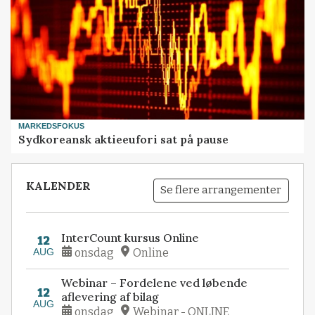
MARKEDSFOKUS
Sydkoreansk aktieeufori sat på pause
KALENDER
Se flere arrangementer
InterCount kursus Online
12
AUG
onsdag
Online
Webinar – Fordelene ved løbende
12
aflevering af bilag
AUG
onsdag
Webinar - ONLINE