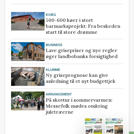
KVÆG
500-600 køer i stort
barmarksprojekt: Fra beskeden
start til store drømme
BUSINESS
Lave grisepriser og nye regler
øger landbobanks forsigtighed
KLUMME
Ny griseprognose kan give
anledning til et nyt budgettjek
ARRANGEMENT
På skovtur i sommervarmen:
Messefolk mødes omkring
juletræerne