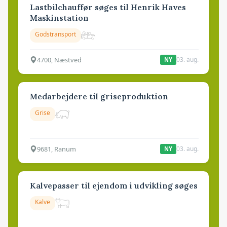
Lastbilchauffør søges til Henrik Haves
Maskinstation
Godstransport
4700, Næstved
03. aug.
NY
Medarbejdere til griseproduktion
Grise
9681, Ranum
03. aug.
NY
Kalvepasser til ejendom i udvikling søges
Kalve