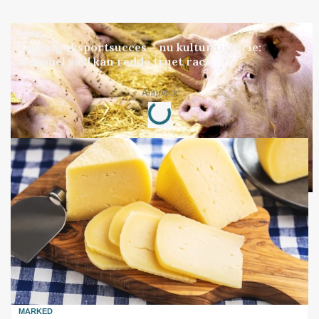
GRISE
Engang eksportsucces – nu kulturhistorie:
Gammel sæd kan redde truet race
Loading...
Annonce
MARKED