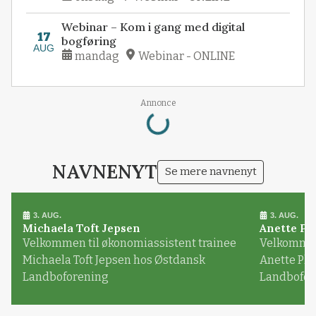
Webinar – Kom i gang med digital
17
bogføring
AUG
mandag
Webinar - ONLINE
Loading...
Annonce
NAVNENYT
Se mere navnenyt
3. AUG.
3. AUG.
Michaela Toft Jepsen
Anette Pl
Velkommen til økonomiassistent trainee
Velkommen 
Michaela Toft Jepsen hos Østdansk
Anette Pl
Landboforening
Landbofor