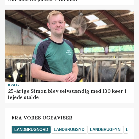
KVÆG
25-årige Simon blev selvstændig med 130 køer i
lejede stalde
FRA VORES UGEAVISER
LANDBRUGNORD
LANDBRUGSYD
LANDBRUGFYN
LAND