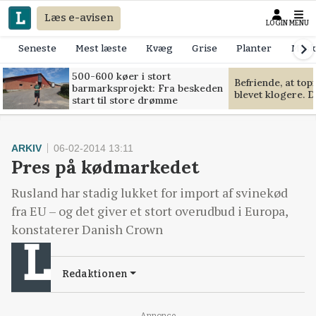
Læs e-avisen
LOGIN
MENU
Seneste
Mest læste
Kvæg
Grise
Planter
Mask
500-600 køer i stort
Befriende, at to
barmarksprojekt: Fra beskeden
blevet klogere. D
start til store drømme
ARKIV
06-02-2014 13:11
Pres på kødmarkedet
Rusland har stadig lukket for import af svinekød
fra EU – og det giver et stort overudbud i Europa,
konstaterer Danish Crown
Redaktionen
Annonce