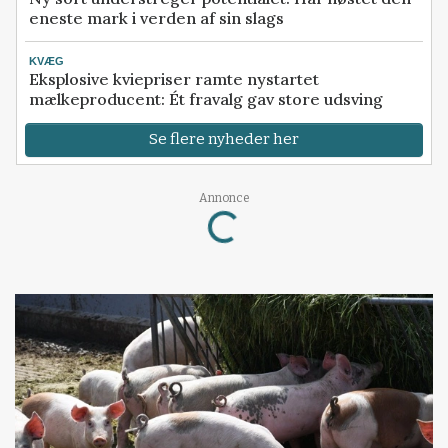
eneste mark i verden af sin slags
KVÆG
Eksplosive kviepriser ramte nystartet
mælkeproducent: Ét fravalg gav store udsving
Se flere nyheder her
Loading...
Annonce