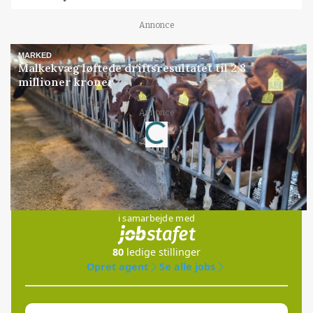
Annonce
MARKED
Malkekvæg løftede driftsresultatet til 2,8
millioner kroner
Loading...
Annonce
Jobs
i samarbejde med
80
ledige stillinger
Opret agent
Se alle jobs