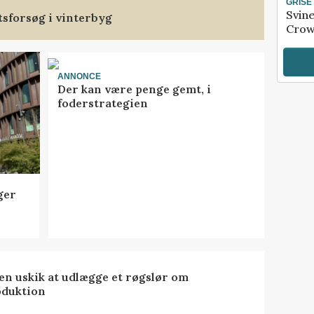
GRISE
Svin
tsforsøg i vinterbyg
Crow
ANNONCE
Der kan være penge gemt, i
foderstrategien
ger
 en uskik at udlægge et røgslør om
oduktion