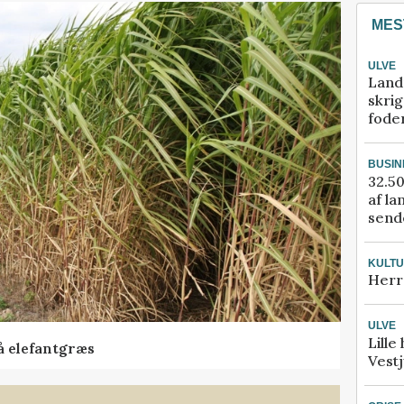
MES
ULVE
Land
skrig
fode
BUSIN
32.50
af la
sende
KULT
Herr
ULVE
Lille
å elefantgræs
Vestj