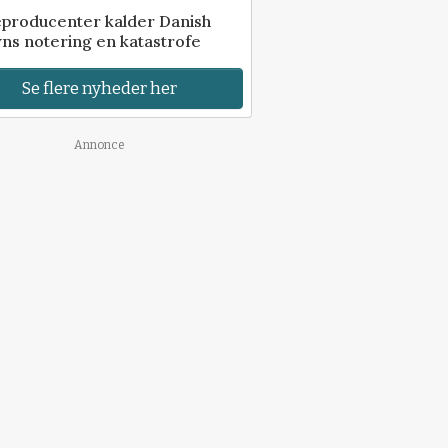
eproducenter kalder Danish
ns notering en katastrofe
Se flere nyheder her
Annonce