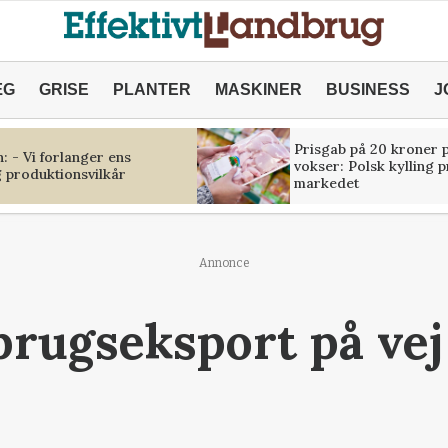
ÆG
GRISE
PLANTER
MASKINER
BUSINESS
J
Prisgab på 20 kroner p
 - Vi forlanger ens
vokser: Polsk kylling 
 produktionsvilkår
markedet
Annonce
brugseksport på ve