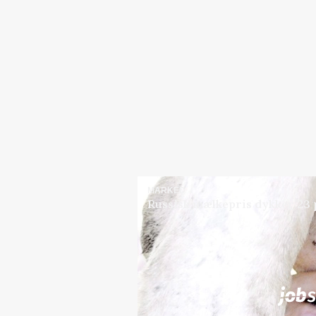
MARKED
Russisk mælkepris dykker 23
Jobs
i samarbejde med