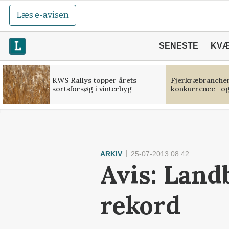
Læs e-avisen
SENESTE
KV
KWS Rallys topper årets
Fjerkræbranchen:
sortsforsøg i vinterbyg
konkurrence- og
ARKIV
25-07-2013 08:42
Avis: Land
rekord