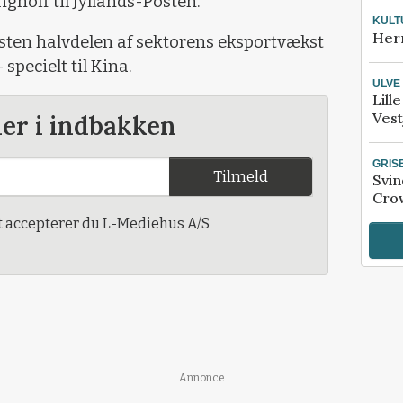
hoff til Jyllands-Posten.
KULT
Her
sten halvdelen af sektorens eksportvækst
specielt til Kina.
ULVE
Lill
Vest
der i indbakken
GRIS
Tilmeld
Svin
Crow
t accepterer du L-Mediehus A/S
Annonce