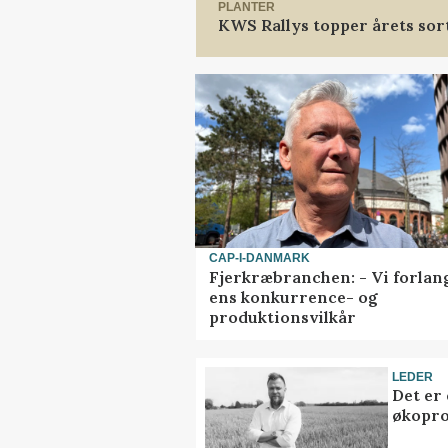
PLANTER
KWS Rallys topper årets sor
CAP-I-DANMARK
Fjerkræbranchen: - Vi forlan
ens konkurrence- og
produktionsvilkår
LEDER
Det er
økopr