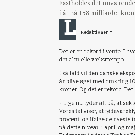
Fastholdes det nuværende 
i år nå 158 milliarder kron
Redaktionen
Der er en rekord i vente. I hv
det aktuelle væksttempo.
I så fald vil den danske eks
år blive øget med omkring 10 m
kroner. Og det er rekord. Det
- Lige nu tyder alt på, at sek
Vores tal viser, at fødevarekl
procent, og ifølge de nyeste 
på dette niveau i april og ma