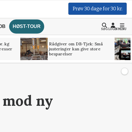
Prøv 30 dage for 30 kr.
OB
HØST-TOUR
SØG
LOGIN
MENU
r. kg
Rådgiver om DB-Tjek: Små
presser
justeringer kan give store
besparelser
j mod ny