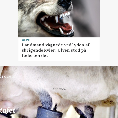
ULVE
Landmand vågnede ved lyden af
skrigende kvier: Ulven stod på
foderbordet
 procent
Annonce
76
ledige stillinger