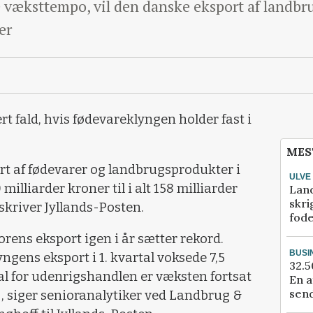
væksttempo, vil den danske eksport af landbr
er
ert fald, hvis fødevareklyngen holder fast i
MES
port af fødevarer og landbrugsprodukter i
ULVE
illiarder kroner til i alt 158 milliarder
Lan
skri
 skriver Jyllands-Posten.
fod
torens eksport igen i år sætter rekord.
BUSI
yngens eksport i 1. kvartal voksede 7,5
32.5
tal for udenrigshandlen er væksten fortsat
En a
send
j, siger senioranalytiker ved Landbrug &