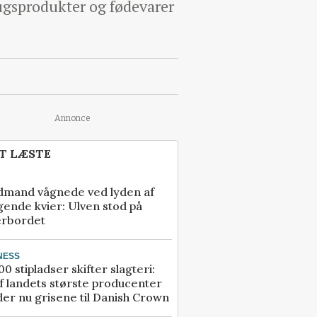
ugsprodukter og fødevarer
Annonce
T LÆSTE
dmand vågnede ved lyden af
gende kvier: Ulven stod på
erbordet
NESS
00 stipladser skifter slagteri:
f landets største producenter
er nu grisene til Danish Crown