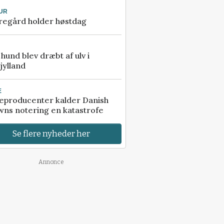
UR
regård holder høstdag
e hund blev dræbt af ulv i
jylland
E
eproducenter kalder Danish
ns notering en katastrofe
Se flere nyheder her
Annonce