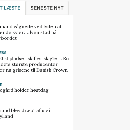
T LÆSTE
SENESTE NYT
mand vågnede ved lyden af
ende kvier: Ulven stod på
rbordet
ESS
0 stipladser skifter slagteri: En
ndets største producenter
r nu grisene til Danish Crown
UR
egård holder høstdag
 hund blev dræbt af ulv i
ylland