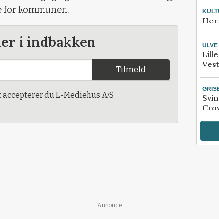
re for kommunen.
KULT
Her
der i indbakken
ULVE
Lill
Vest
Tilmeld
GRIS
t accepterer du L-Mediehus A/S
Svin
Crow
Annonce