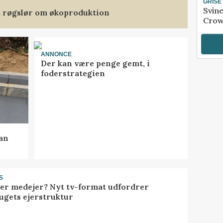
GRISE
Svin
et røgslør om økoproduktion
Crow
ANNONCE
Der kan være penge gemt, i
foderstrategien
kan
S
ller medejer? Nyt tv-format udfordrer
ugets ejerstruktur