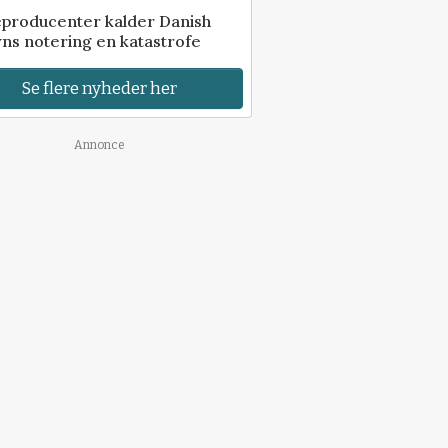
eproducenter kalder Danish
ns notering en katastrofe
Se flere nyheder her
Annonce