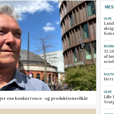
MES
ULVE
Land
skrig
fode
BUSIN
32.50
af la
sende
KULT
Herr
ULVE
Lille
ger ens konkurrence- og produktionsvilkår
Vestj