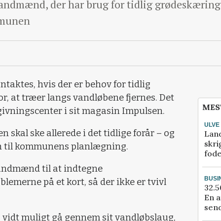
ndmænd, der har brug for tidlig grødeskæring i
mmunen
taktes, hvis der er behov for tidlig
r, at træer langs vandløbene fjernes. Det
MES
givningscenter i sit magasin Impulsen.
ULVE
skal ske allerede i det tidlige forår – og
Lan
skri
n til kommunens planlægning.
fod
andmænd til at indtegne
BUSI
emerne på et kort, så der ikke er tvivl
32.5
En a
send
 vidt muligt gå gennem sit vandløbslaug,