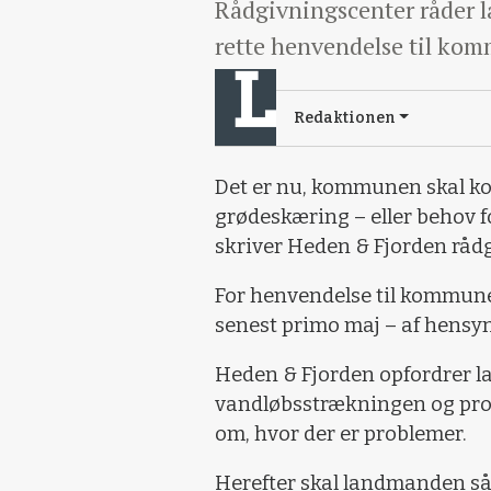
Rådgivningscenter råder la
rette henvendelse til ko
Redaktionen
Det er nu, kommunen skal kon
grødeskæring – eller behov fo
skriver Heden & Fjorden råd
For henvendelse til kommunen 
senest primo maj – af hensy
Heden & Fjorden opfordrer l
vandløbsstrækningen og probl
om, hvor der er problemer.
Herefter skal landmanden så