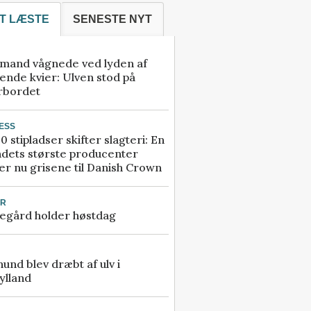
T LÆSTE
SENESTE NYT
mand vågnede ved lyden af
ende kvier: Ulven stod på
rbordet
ESS
0 stipladser skifter slagteri: En
ndets største producenter
r nu grisene til Danish Crown
UR
egård holder høstdag
 hund blev dræbt af ulv i
ylland