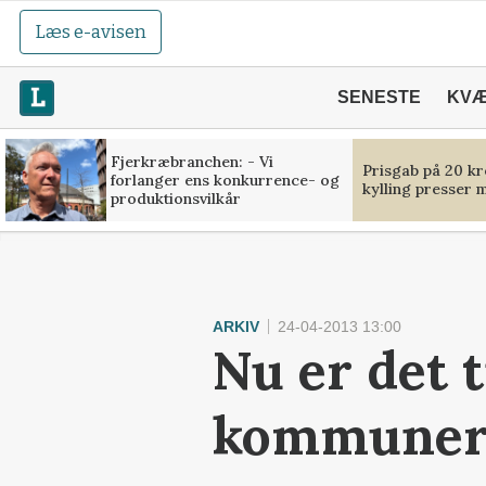
Læs e-avisen
SENESTE
KV
Fjerkræbranchen: - Vi
Prisgab på 20 kr
forlanger ens konkurrence- og
kylling presser 
produktionsvilkår
ARKIV
24-04-2013 13:00
Nu er det t
kommuner