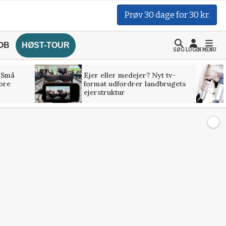
Prøv 30 dage for 30 kr.
OB
HØST-TOUR
SØG
LOGIN
MENU
 Små
Ejer eller medejer? Nyt tv-
tore
format udfordrer landbrugets
ejerstruktur