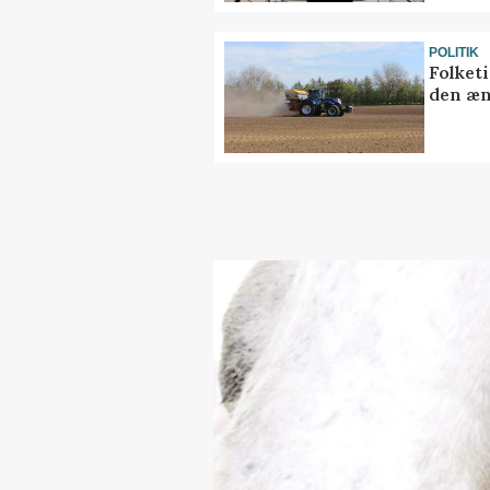
POLITIK
Folket
den æn