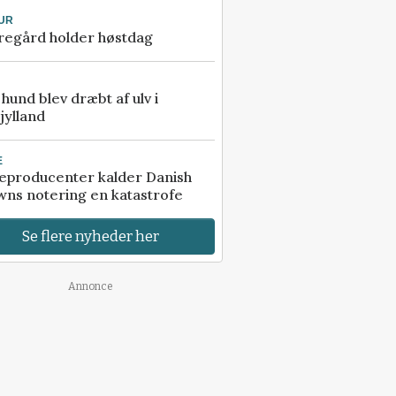
UR
regård holder høstdag
e hund blev dræbt af ulv i
jylland
E
eproducenter kalder Danish
ns notering en katastrofe
Se flere nyheder her
Annonce