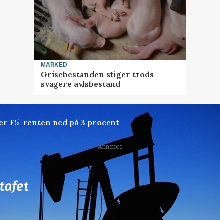
MARKED
Grisebestanden stiger trods
svagere avlsbestand
der F5-renten ned på 3 procent
Annonce
77
ledige stillinger