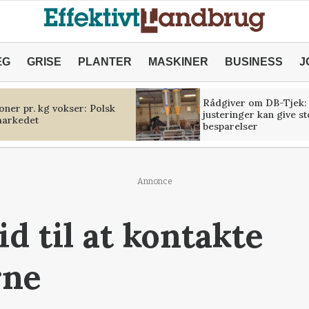
ÆG
GRISE
PLANTER
MASKINER
BUSINESS
J
Rådgiver om DB-Tjek:
oner pr. kg vokser: Polsk
justeringer kan give s
markedet
besparelser
Annonce
id til at kontakte
ne