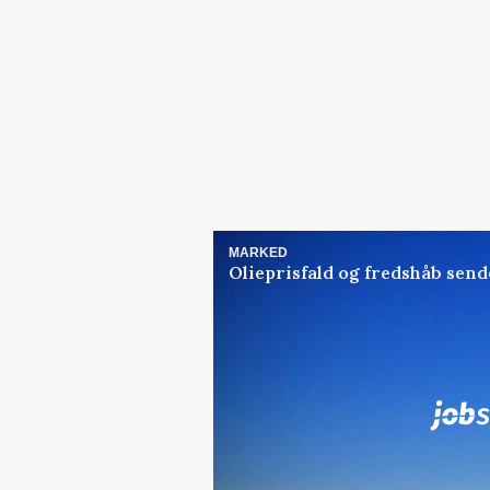
MARKED
Olieprisfald og fredshåb sen
Jobs
i samarbejde med