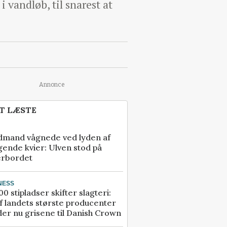
 vandløb, til snarest at
Annonce
T LÆSTE
dmand vågnede ved lyden af
gende kvier: Ulven stod på
erbordet
NESS
00 stipladser skifter slagteri:
f landets største producenter
er nu grisene til Danish Crown