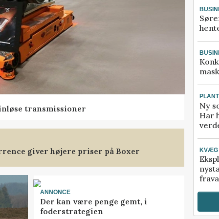
BUSIN
Søre
hente
BUSIN
Konk
mask
PLAN
Ny so
rinløse transmissioner
Har 
verde
rence giver højere priser på Boxer
KVÆG
Ekspl
nyst
frava
ANNONCE
Der kan være penge gemt, i
foderstrategien