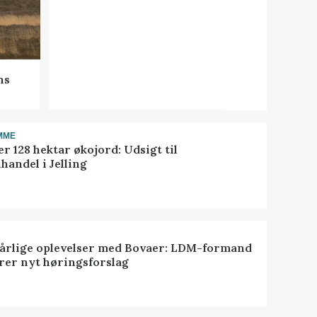
ns
MME
r 128 hektar økojord: Udsigt til
handel i Jelling
dårlige oplevelser med Bovaer: LDM-formand
erer nyt høringsforslag