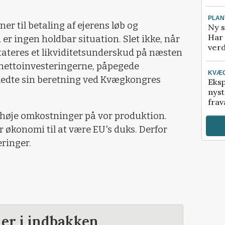
PLAN
er til betaling af ejerens løb og
Ny s
Har 
er ingen holdbar situation. Slet ikke, når
verd
tateres et likviditetsunderskud på næsten
nettoinvesteringerne, påpegede
KVÆ
edte sin beretning ved Kvægkongres
Eksp
nyst
frav
or høje omkostninger på vor produktion.
r økonomi til at være EU's duks. Derfor
eringer.
der i indbakken