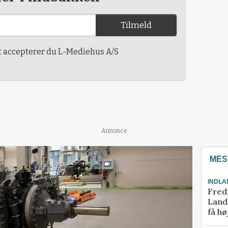
Tilmeld
t accepterer du L-Mediehus A/S
Annonce
MES
INDLA
Fred
Landm
få hø