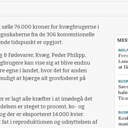
sølle 76.000 kroner for kvægbrugerne i
regnskaberne fra de 306 konventionelle
MES
de tidspunkt er opgjort.
INDL
& Fødevarer, Kvæg, Peder Philipp,
Fred
Land
ægbrugere kan vise sig at blive endnu
at f
ere egne i landet, hvor det for anden
muligt at bjærge alt grovfoderet på
BUSI
Sør
halm
Tic
der er lagt alle kræfter i at imødegå det
delsen er steget to procent, ko- og
BUSI
og der er eksporteret 14.000 kvier.
Kon
t fat i reproduktionen og udnyttelsen af
mask