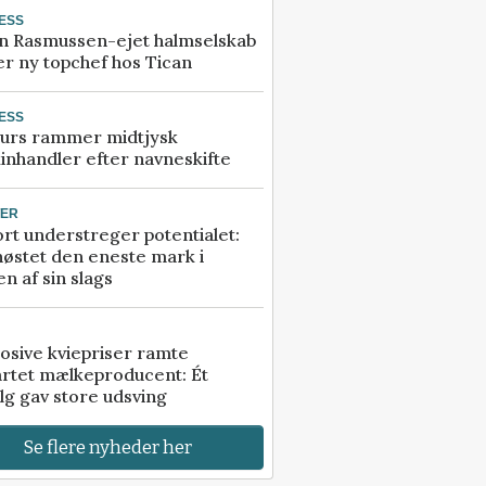
ESS
n Rasmussen-ejet halmselskab
r ny topchef hos Tican
ESS
urs rammer midtjysk
inhandler efter navneskifte
TER
rt understreger potentialet:
høstet den eneste mark i
n af sin slags
osive kviepriser ramte
artet mælkeproducent: Ét
lg gav store udsving
Se flere nyheder her