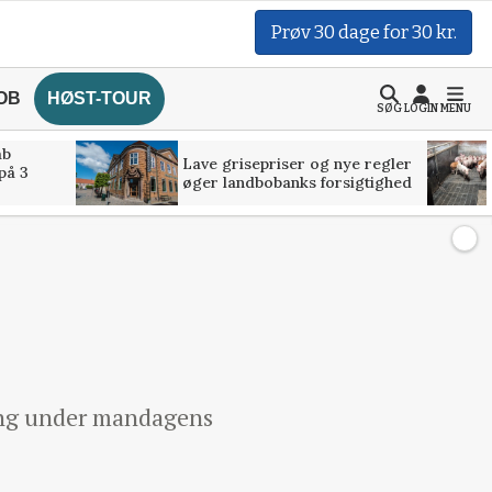
Prøv 30 dage for 30 kr.
OB
HØST-TOUR
SØG
LOGIN
MENU
åb
Lave grisepriser og nye regler
på 3
øger landbobanks forsigtighed
tning under mandagens