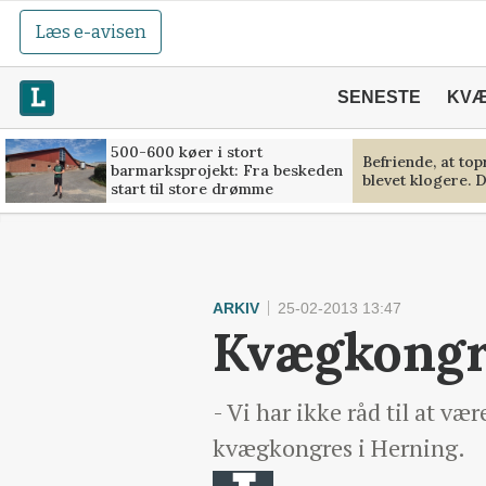
Læs e-avisen
SENESTE
KV
500-600 køer i stort
Befriende, at to
barmarksprojekt: Fra beskeden
blevet klogere. D
start til store drømme
ARKIV
25-02-2013 13:47
Kvægkongre
- Vi har ikke råd til at v
kvægkongres i Herning.