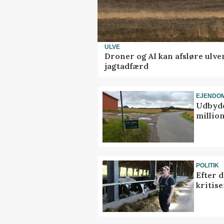
ULVE
Droner og AI kan afsløre ulve
jagtadfærd
EJENDO
Udbyde
million
POLITIK
Efter 
kritis