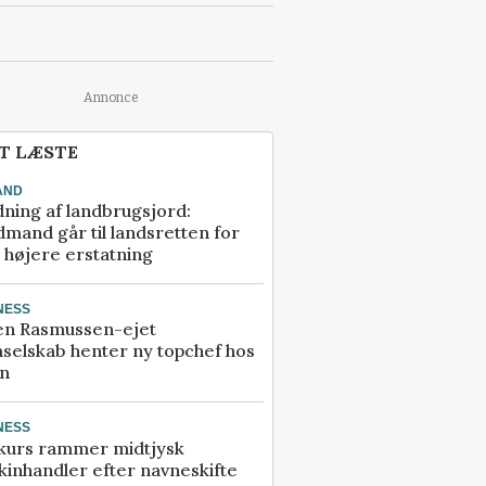
Annonce
T LÆSTE
AND
ning af landbrugsjord:
mand går til landsretten for
å højere erstatning
NESS
en Rasmussen-ejet
selskab henter ny topchef hos
an
NESS
kurs rammer midtjysk
inhandler efter navneskifte