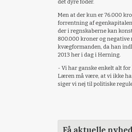
det dyre foder.
Men at der kun er 76.000 kron
forrentning af egenkapitalen 
der i regnskaberne kan kons
800.000 kroner og negative 
kvægformanden, da han indl
2013 her i dag i Herning.
- Vi har ganske enkelt alt f
Læren må være, at vi ikke ha
siger vi nej til politiske regul
Få aktuelle nyhe