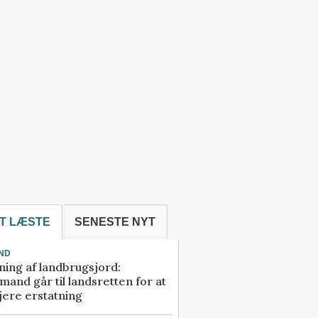
T LÆSTE
SENESTE NYT
ND
ning af landbrugsjord:
and går til landsretten for at
jere erstatning