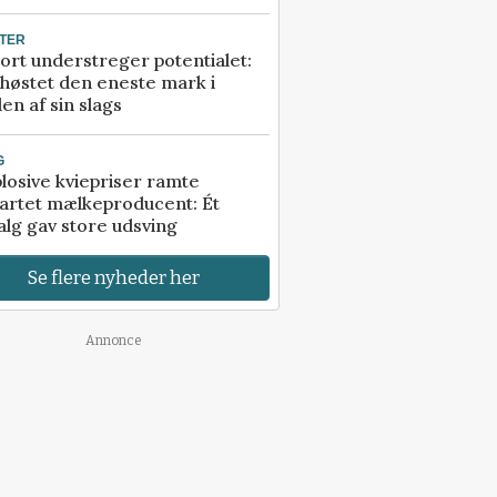
TER
ort understreger potentialet:
høstet den eneste mark i
en af sin slags
G
losive kviepriser ramte
artet mælkeproducent: Ét
alg gav store udsving
Se flere nyheder her
Annonce