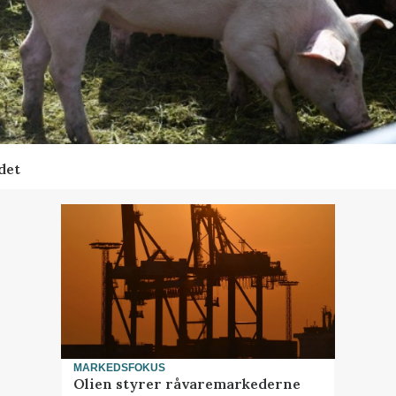
det
MARKEDSFOKUS
Olien styrer råvaremarkederne