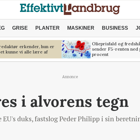
ÆG
GRISE
PLANTER
MASKINER
BUSINESS
J
Olieprisfald og fredsh
predaktør erkender, hun er
sender F5-renten ned 
et kunne vi alle lære af
procent
Annonce
s i alvorens tegn
ære EU's duks, fastslog Peder Philipp i sin bere