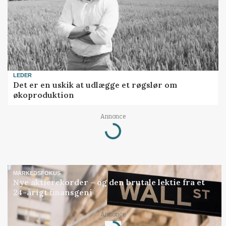
LEDER
Det er en uskik at udlægge et røgslør om
økoproduktion
Loading...
Annonce
MARKEDSFOKUS
Nye aktierekorder – og den brutale lektie fra et
24-årigt finansgeni
Loading...
Annonce