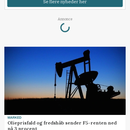
Se flere nyheder her
Loading...
Annonce
MARKED
Olieprisfald og fredshåb sender F5-renten ned
på 3 procent