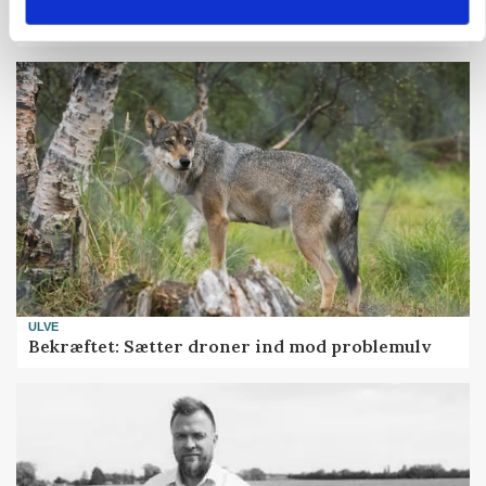
Uændret notering: Spæde lyspunkter i fortsat
presset marked for oksekød
ULVE
Bekræftet: Sætter droner ind mod problemulv