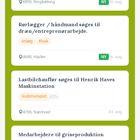
6950, Ringkøbing
06. aug.
NY
Rørlægger / håndmand søges til
dræn/entreprenørarbejde.
Anlæg
Kloak
4690, Haslev
06. aug.
NY
Lastbilchauffør søges til Henrik Haves
Maskinstation
Godstransport
4700, Næstved
03. aug.
Medarbejdere til griseproduktion