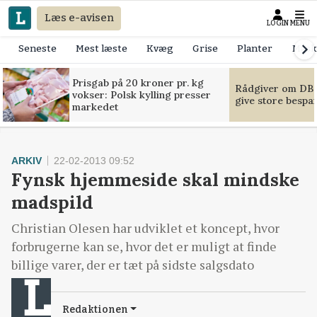
Læs e-avisen
LOGIN
MENU
Seneste
Mest læste
Kvæg
Grise
Planter
Mask
Prisgab på 20 kroner pr. kg
Rådgiver om DB-
vokser: Polsk kylling presser
give store bespa
markedet
ARKIV
22-02-2013 09:52
Fynsk hjemmeside skal mindske
madspild
Christian Olesen har udviklet et koncept, hvor
forbrugerne kan se, hvor det er muligt at finde
billige varer, der er tæt på sidste salgsdato
Redaktionen