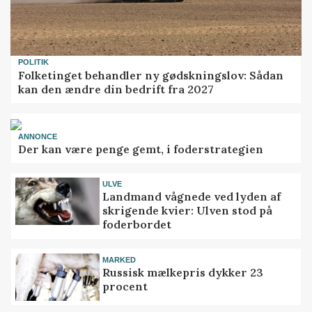
POLITIK
Folketinget behandler ny gødskningslov: Sådan
kan den ændre din bedrift fra 2027
ANNONCE
Der kan være penge gemt, i foderstrategien
ULVE
Landmand vågnede ved lyden af
skrigende kvier: Ulven stod på
foderbordet
MARKED
Russisk mælkepris dykker 23
procent