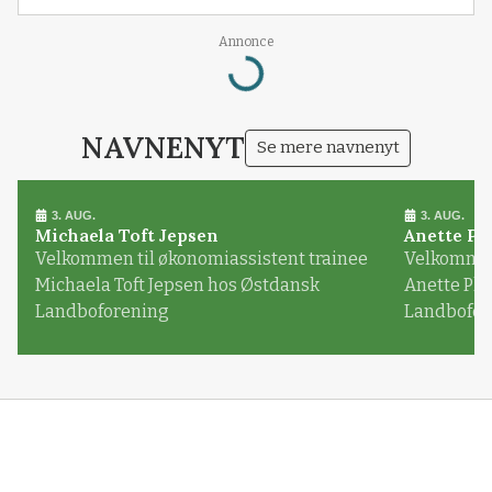
Loading...
Annonce
NAVNENYT
Se mere navnenyt
3. AUG.
3. AUG.
Michaela Toft Jepsen
Anette Pl
Velkommen til økonomiassistent trainee
Velkommen 
Michaela Toft Jepsen hos Østdansk
Anette Pl
Landboforening
Landbofor