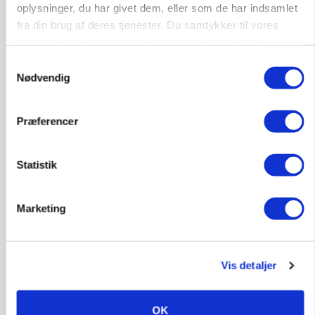
Annonce
oplysninger, du har givet dem, eller som de har indsamlet
fra din brug af deres tjenester. Du samtykker til vores
PLANTER
cookies, hvis du fortsætter med at anvende vores
Før såmaskinen kører: Her er efterårets største
skadedyrsrisici
hjemmeside.
Samtykkevalg
Nødvendig
Loading...
Annonce
Præferencer
Statistik
Marketing
Vis detaljer
MARKED
OK