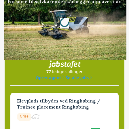
Forserie til selvkørende skårlægger afprøves i år
Loading...
Annonce
Jobs
i samarbejde med
77
ledige stillinger
Opret agent
Se alle jobs
Elevplads tilbydes ved Ringkøbing /
Trainee placement Ringkøbing
Grise