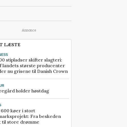
Annonce
T LÆSTE
NESS
00 stipladser skifter slagteri:
f landets største producenter
er nu grisene til Danish Crown
UR
regård holder høstdag
G
600 køer i stort
marksprojekt: Fra beskeden
t til store drømme