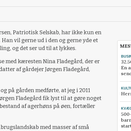
sen, Patriotisk Selskab, har ikke kun en
. Han vil gerne ud i den og gerne yde et
MES
ing, og det ser ud til at lykkes.
BUSI
se med kæresten Nina Fladegård, der er
32.5
En a
atter af gårdejer Jørgen Fladegård,
send
KULT
g på gården medførte, at jeg i 2011
Her
gen Fladegård fik lyst til at gøre noget
bestand af agerhøns på øen, fortæller
KVÆ
500-
bar
star
ndbrugslandskab med masser af små