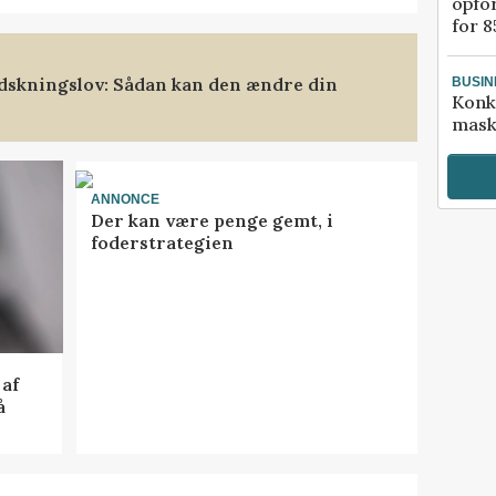
opfo
for 8
dskningslov: Sådan kan den ændre din
BUSIN
Konk
mask
ANNONCE
Der kan være penge gemt, i
foderstrategien
af
å