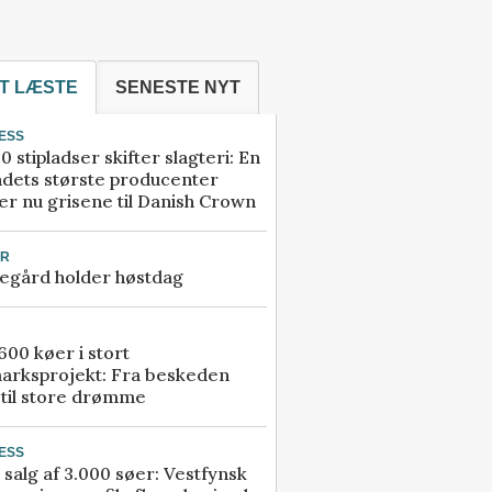
T LÆSTE
SENESTE NYT
ESS
0 stipladser skifter slagteri: En
ndets største producenter
r nu grisene til Danish Crown
UR
egård holder høstdag
00 køer i stort
arksprojekt: Fra beskeden
 til store drømme
ESS
 salg af 3.000 søer: Vestfynsk