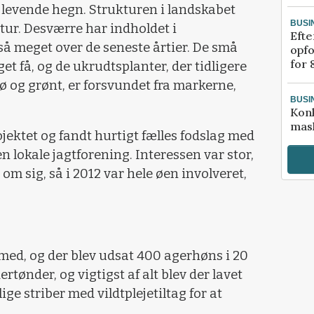
 levende hegn. Strukturen i landskabet
BUSI
atur. Desværre har indholdet i
Efte
å meget over de seneste årtier. De små
opfo
for 
get få, og de ukrudtsplanter, der tidligere
 frø og grønt, er forsvundet fra markerne,
BUSI
Kon
mask
ojektet og fandt hurtigt fælles fodslag med
 lokale jagtforening. Interessen var stor,
om sig, så i 2012 var hele øen involveret,
r med, og der blev udsat 400 agerhøns i 20
ertønder, og vigtigst af alt blev der lavet
ge striber med vildtplejetiltag for at