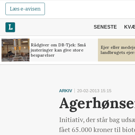
Læs e-avisen
SENESTE
KV
Rådgiver om DB-Tjek: Små
Ejer eller medej
justeringer kan give store
landbrugets ejer
besparelser
ARKIV
20-02-2013 15:15
Agerhønsen
Initiativ, der står bag ud
fået 65.000 kroner til bio