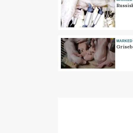
Russis
MARKED
Griseb