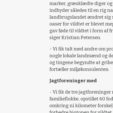
marker, græsklædte diger og
indbyder således til en rig n
landbrugslandet ændret sig s
oaser for vildtet er blevet me
gav føde til vildtet i form af
siger Kristian Petersen.
- Vi fik talt med andre om pr
nogle lokale landmænd og den
og tingene begyndte at gribe 
fortæller miljøkonsulenten.
Jagtforeninger med
- Vi fik de tre jagtforeninge
familieflokke, opstillet 60 fod
omkring ni kilometer forskelli
forbedre biotopen for vildtet.