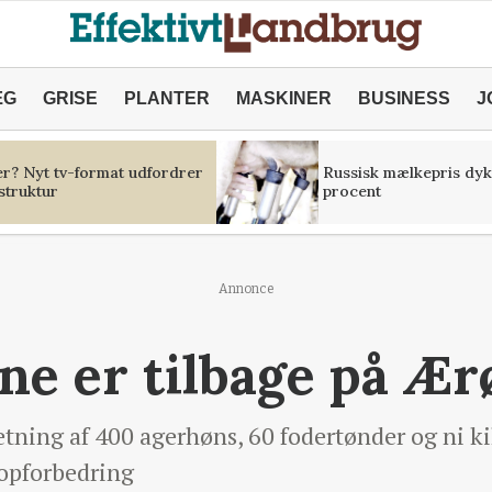
ÆG
GRISE
PLANTER
MASKINER
BUSINESS
J
er? Nyt tv-format udfordrer
Russisk mælkepris dyk
struktur
procent
Annonce
e er tilbage på Ær
sætning af 400 agerhøns, 60 fodertønder og ni ki
topforbedring