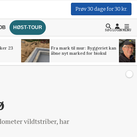
Prøv 30 dage for 30 kr.
OB
HØST-TOUR
SØG
LOGIN
MENU
ker 23
Fra mark til mur: Byggeriet kan
åbne nyt marked for biokul
ø
lometer vildtstriber, har