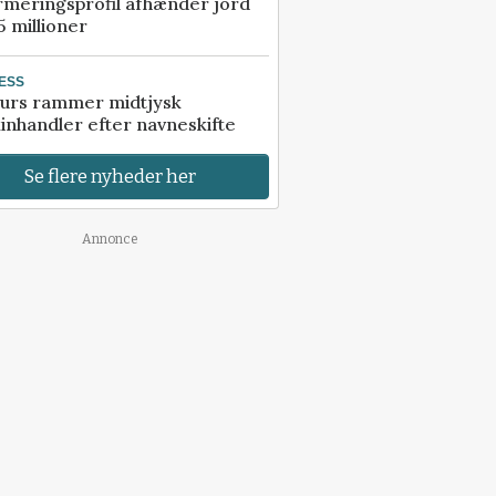
rmeringsprofil afhænder jord
5 millioner
ESS
urs rammer midtjysk
inhandler efter navneskifte
Se flere nyheder her
Annonce