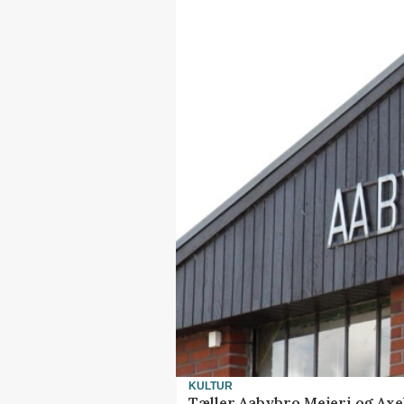
KULTUR
Tæller Aabybro Mejeri og Axel