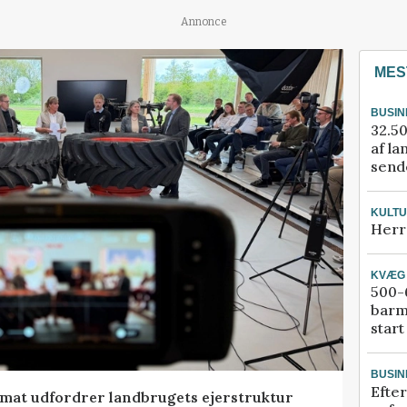
Annonce
MES
BUSIN
32.50
af la
sende
KULT
Herr
KVÆG
500-6
barm
start
BUSIN
Efter
ormat udfordrer landbrugets ejerstruktur