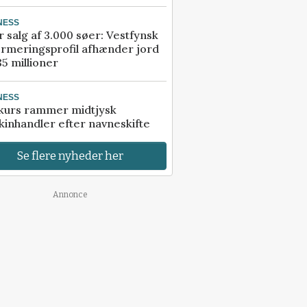
NESS
r salg af 3.000 søer: Vestfynsk
rmeringsprofil afhænder jord
85 millioner
NESS
kurs rammer midtjysk
inhandler efter navneskifte
Se flere nyheder her
Annonce