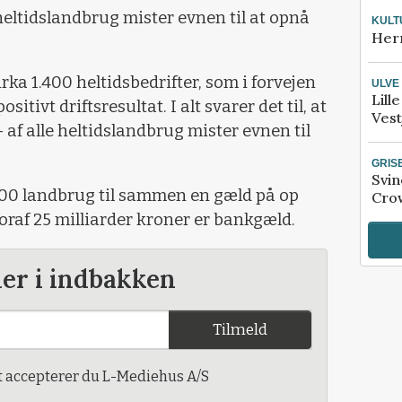
 heltidslandbrug mister evnen til at opnå
KULT
Her
ka 1.400 heltidsbedrifter, som i forvejen
ULVE
Lill
ositivt driftsresultat. I alt svarer det til, at
Vest
– af alle heltidslandbrug mister evnen til
GRIS
Svin
.100 landbrug til sammen en gæld på op
Crow
oraf 25 milliarder kroner er bankgæld.
der i indbakken
Tilmeld
t accepterer du L-Mediehus A/S