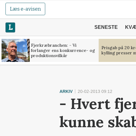
Læs e-avisen
SENESTE
KV
Fjerkræbranchen: - Vi
Prisgab på 20 kr
forlanger ens konkurrence- og
kylling presser 
produktionsvilkår
ARKIV
20-02-2013 09:12
- Hvert fje
kunne ska