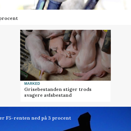
 procent
MARKED
Grisebestanden stiger trods
svagere avlsbestand
der F5-renten ned på 3 procent