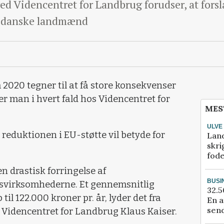
d Videncentret for Landbrug forudser, at forsl
or danske landmænd
m 2020 tegner til at få store konsekvenser
r man i hvert fald hos Videncentret for
MES
ULVE
reduktionen i EU-støtte vil betyde for
Lan
skri
fod
n drastisk forringelse af
BUSI
gsvirksomhederne. Et gennemsnitlig
32.5
il 122.000 kroner pr. år, lyder det fra
En a
send
Videncentret for Landbrug Klaus Kaiser.