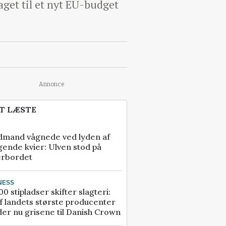
aget til et nyt EU-budget
Annonce
T LÆSTE
dmand vågnede ved lyden af
gende kvier: Ulven stod på
erbordet
NESS
00 stipladser skifter slagteri:
f landets største producenter
er nu grisene til Danish Crown