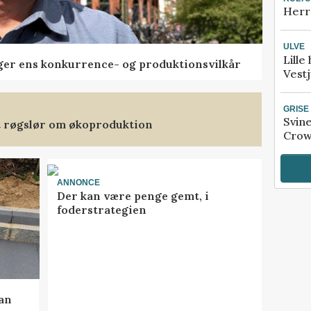
Herr
ULVE
Lille
ger ens konkurrence- og produktionsvilkår
Vestj
GRISE
Svin
et røgslør om økoproduktion
Crow
ANNONCE
Der kan være penge gemt, i
foderstrategien
kan