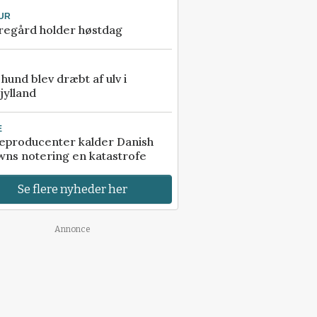
UR
regård holder høstdag
e hund blev dræbt af ulv i
jylland
E
eproducenter kalder Danish
ns notering en katastrofe
Se flere nyheder her
Annonce