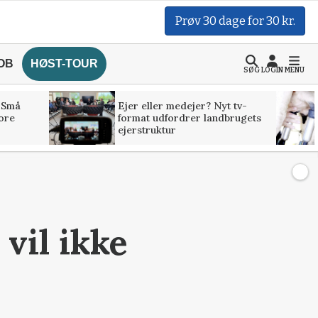
Prøv 30 dage for 30 kr.
OB
HØST-TOUR
SØG
LOGIN
MENU
 Små
Ejer eller medejer? Nyt tv-
tore
format udfordrer landbrugets
ejerstruktur
vil ikke