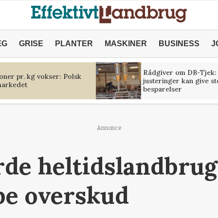
ÆG
GRISE
PLANTER
MASKINER
BUSINESS
J
Rådgiver om DB-Tjek:
oner pr. kg vokser: Polsk
justeringer kan give s
markedet
besparelser
Annonce
rde heltidslandbrug 
be overskud