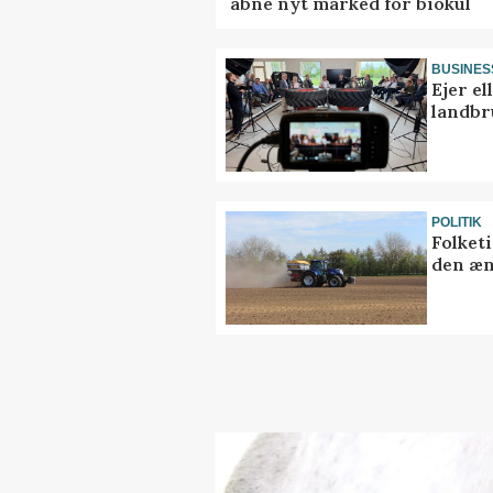
åbne nyt marked for biokul
BUSINES
Ejer e
landbr
POLITIK
Folket
den æn