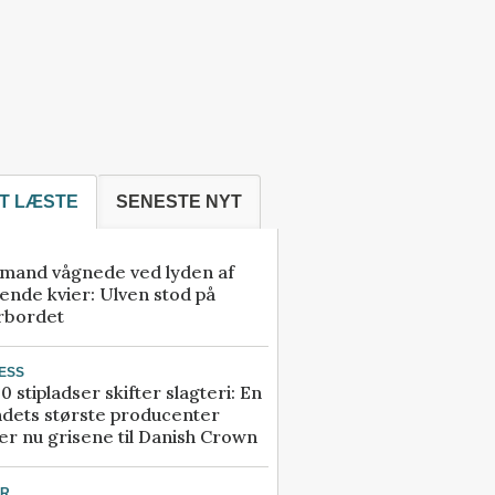
T LÆSTE
SENESTE NYT
mand vågnede ved lyden af
ende kvier: Ulven stod på
rbordet
ESS
0 stipladser skifter slagteri: En
ndets største producenter
r nu grisene til Danish Crown
UR