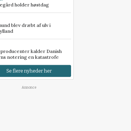
egård holder høstdag
 hund blev dræbt af ulv i
ylland
eproducenter kalder Danish
ns notering en katastrofe
Se flere nyheder her
Annonce