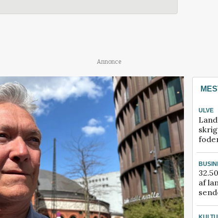
Annonce
MES
ULVE
Land
skrig
fode
BUSIN
32.50
af la
sende
KULT