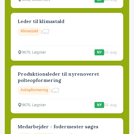
Leder til klimastald
Klimastald
9670, Løgstør
03. aug.
NY
Produktionsleder til nyrenoveret
polteopformering
Avl/opformering
9670, Løgstør
03. aug.
NY
Medarbejder - fodermester søges