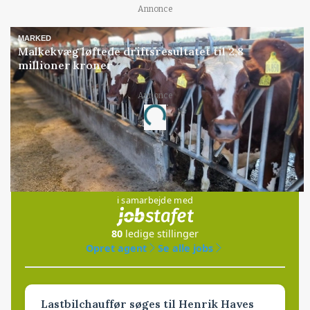
Annonce
MARKED
Malkekvæg løftede driftsresultatet til 2,8
millioner kroner
Annonce
Loading...
Jobs
i samarbejde med
80
ledige stillinger
Opret agent
Se alle jobs
Lastbilchauffør søges til Henrik Haves