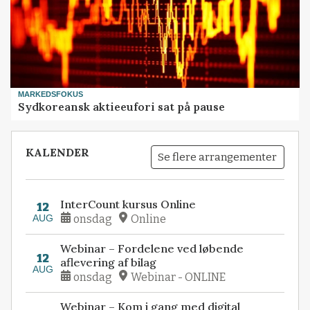
MARKEDSFOKUS
Sydkoreansk aktieeufori sat på pause
KALENDER
Se flere arrangementer
InterCount kursus Online
12
AUG
onsdag
Online
Webinar – Fordelene ved løbende
12
aflevering af bilag
AUG
onsdag
Webinar - ONLINE
Webinar – Kom i gang med digital