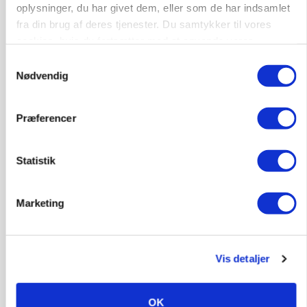
BUSINESS
oplysninger, du har givet dem, eller som de har indsamlet
Lave grisepriser og nye regler øger landbobanks
fra din brug af deres tjenester. Du samtykker til vores
forsigtighed
cookies, hvis du fortsætter med at anvende vores
hjemmeside.
Samtykkevalg
Annonce
Nødvendig
KLUMME
Ny griseprognose kan give anledning til et nyt
budgettjek
Præferencer
Loading...
Annonce
Statistik
Marketing
Vis detaljer
OK