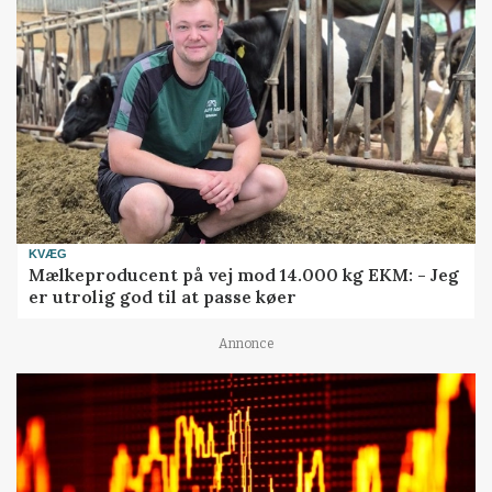
KVÆG
Mælkeproducent på vej mod 14.000 kg EKM: - Jeg
er utrolig god til at passe køer
Annonce