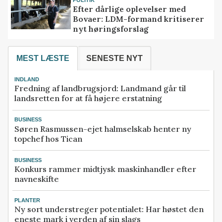
POLITIK
Efter dårlige oplevelser med
Bovaer: LDM-formand kritiserer
nyt høringsforslag
MEST LÆSTE
SENESTE NYT
INDLAND
Fredning af landbrugsjord: Landmand går til
landsretten for at få højere erstatning
BUSINESS
Søren Rasmussen-ejet halmselskab henter ny
topchef hos Tican
BUSINESS
Konkurs rammer midtjysk maskinhandler efter
navneskifte
PLANTER
Ny sort understreger potentialet: Har høstet den
eneste mark i verden af sin slags