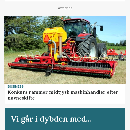
Annonce
BUSINESS
Konkurs rammer midtjysk maskinhandler efter
navneskifte
Vi går i dybden med...