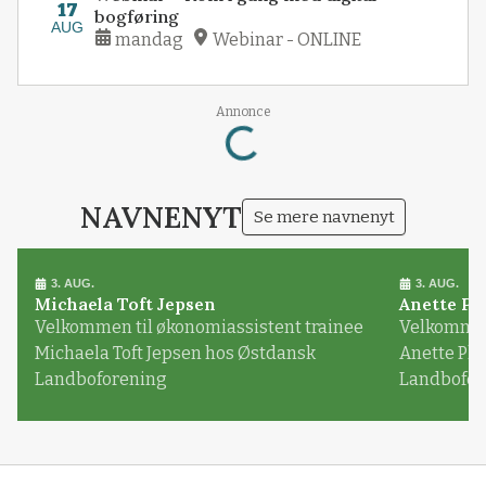
17
bogføring
AUG
mandag
Webinar - ONLINE
Loading...
Annonce
NAVNENYT
Se mere navnenyt
3. AUG.
3. AUG.
Michaela Toft Jepsen
Anette Pl
Velkommen til økonomiassistent trainee
Velkommen 
Michaela Toft Jepsen hos Østdansk
Anette Pl
Landboforening
Landbofor