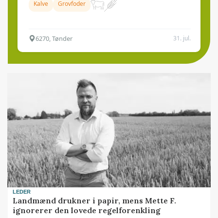
Kalve
Grovfoder
6270, Tønder
31. jul.
LEDER
Landmænd drukner i papir, mens Mette F.
ignorerer den lovede regelforenkling