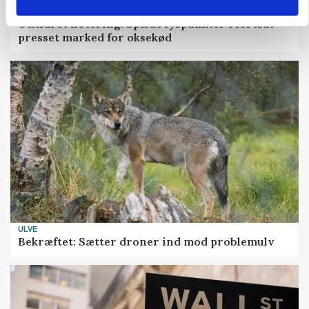
MARKED
Uændret notering: Spæde lyspunkter i fortsat
presset marked for oksekød
ULVE
Bekræftet: Sætter droner ind mod problemulv