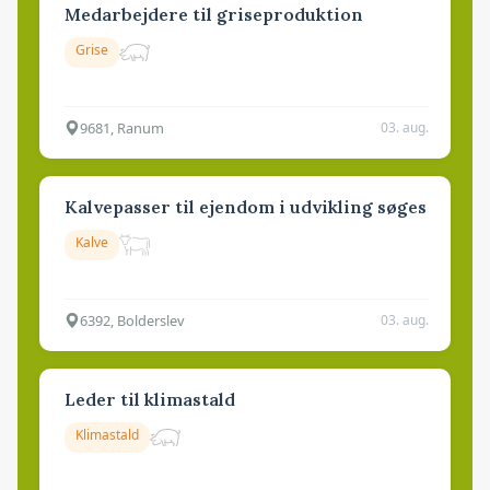
Medarbejdere til griseproduktion
Grise
9681, Ranum
03. aug.
Kalvepasser til ejendom i udvikling søges
Kalve
6392, Bolderslev
03. aug.
Leder til klimastald
Klimastald