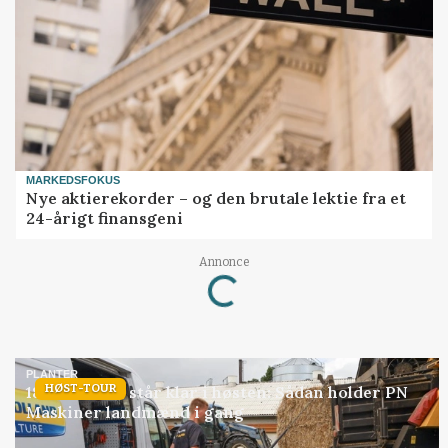
MARKEDSFOKUS
Nye aktierekorder – og den brutale lektie fra et
24-årigt finansgeni
Annonce
Loading...
PLANTER
HØST-TOUR
18 montører står klar i høsten: Sådan holder PN
Maskiner landmænd i gang