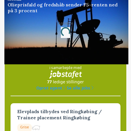
Olieprisfald og fredshåb sender F5-renten ned
på 3 procent
Annonce
Loading...
Jobs
i samarbejde med
77
ledige stillinger
Opret agent
Se alle jobs
Elevplads tilbydes ved Ringkøbing /
Trainee placement Ringkøbing
Grise