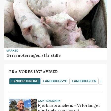
MARKED
Grisenoteringen står stille
FRA VORES UGEAVISER
LANDBRUGNORD
LANDBRUGSYD
LANDBRUGFYN
LAND
CAP-I-DANMARK
Fjerkræbranchen: - Vi forlanger
ens konkurrence- og