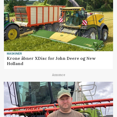
MASKINER
Krone åbner XDisc for John Deere og New
Holland
Annonce