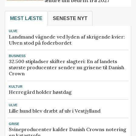
ændre din bedrift fra 2027
MEST LÆSTE
SENESTE NYT
ULVE
Landmand vågnede ved lyden af skrigende kvier:
Ulven stod på foderbordet
BUSINESS
32.500 stipladser skifter slagteri: En af landets
største producenter sender nu grisene til Danish
Crown
KULTUR
Herregård holder høstdag
ULVE
Lille hund blev dræbt af ulv i Vestjylland
GRISE
Svineproducenter kalder Danish Crowns notering
en katastrofe