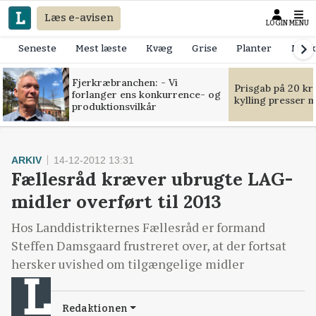
Læs e-avisen
LOGIN
MENU
Seneste
Mest læste
Kvæg
Grise
Planter
Mask
Fjerkræbranchen: - Vi
Prisgab på 20 kr
forlanger ens konkurrence- og
kylling presser 
produktionsvilkår
ARKIV
14-12-2012 13:31
Fællesråd kræver ubrugte LAG-
midler overført til 2013
Hos Landdistrikternes Fællesråd er formand
Steffen Damsgaard frustreret over, at der fortsat
hersker uvished om tilgængelige midler
Redaktionen