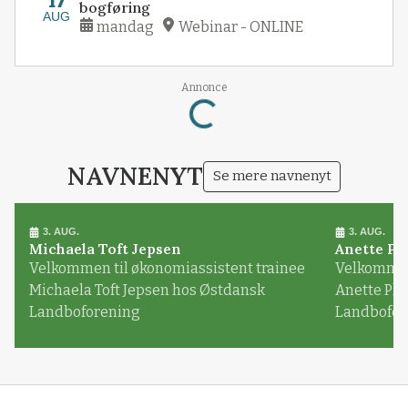
17
bogføring
AUG
mandag
Webinar - ONLINE
Annonce
Loading...
NAVNENYT
Se mere navnenyt
3. AUG.
3. AUG.
Michaela Toft Jepsen
Anette Pl
Velkommen til økonomiassistent trainee
Velkommen 
Michaela Toft Jepsen hos Østdansk
Anette Pl
Landboforening
Landbofor