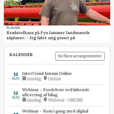
PLANTER
Kvælstofkaos på Fyn lammer landmænds
såplaner: - Jeg føler mig pisset på
KALENDER
Se flere arrangementer
InterCount kursus Online
12
AUG
onsdag
Online
Webinar – Fordelene ved løbende
12
aflevering af bilag
AUG
onsdag
Webinar - ONLINE
Webinar – Kom i gang med digital