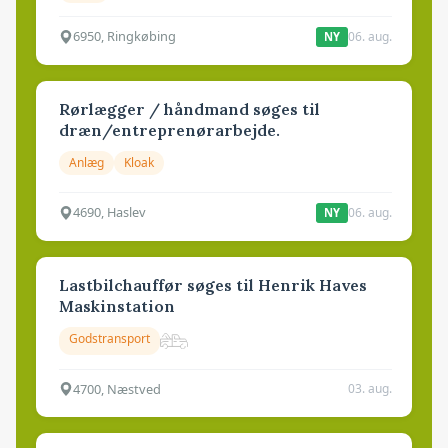
6950, Ringkøbing
06. aug.
NY
Rørlægger / håndmand søges til
dræn/entreprenørarbejde.
Anlæg
Kloak
4690, Haslev
06. aug.
NY
Lastbilchauffør søges til Henrik Haves
Maskinstation
Godstransport
4700, Næstved
03. aug.