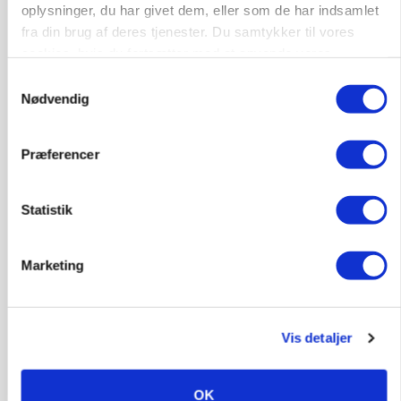
oplysninger, du har givet dem, eller som de har indsamlet
Annonce
fra din brug af deres tjenester. Du samtykker til vores
cookies, hvis du fortsætter med at anvende vores
PLANTER
hjemmeside.
Samtykkevalg
Før såmaskinen kører: Her er efterårets største
Nødvendig
skadedyrsrisici
Annonce
Loading...
Præferencer
Statistik
Marketing
Vis detaljer
OK