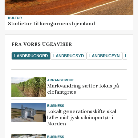
KULTUR
Studietur til kænguruens hjemland
FRA VORES UGEAVISER
LANDBRUGNORD
LANDBRUGSYD
LANDBRUGFYN
LAND
ARRANGEMENT
Markvandring sætter fokus på
elefantgræs
BUSINESS
Lokalt generationsskifte skal
løfte midtjysk siloimportør i
Norden
BUSINESS