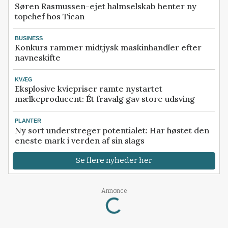
Søren Rasmussen-ejet halmselskab henter ny
topchef hos Tican
BUSINESS
Konkurs rammer midtjysk maskinhandler efter
navneskifte
KVÆG
Eksplosive kviepriser ramte nystartet
mælkeproducent: Ét fravalg gav store udsving
PLANTER
Ny sort understreger potentialet: Har høstet den
eneste mark i verden af sin slags
Se flere nyheder her
Annonce
Loading...