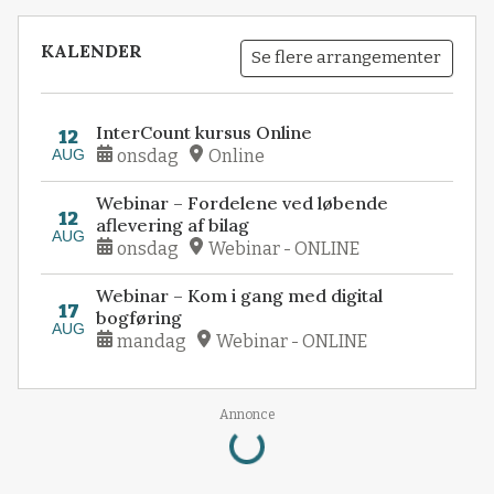
KALENDER
Se flere arrangementer
InterCount kursus Online
12
AUG
onsdag
Online
Webinar – Fordelene ved løbende
12
aflevering af bilag
AUG
onsdag
Webinar - ONLINE
Webinar – Kom i gang med digital
17
bogføring
AUG
mandag
Webinar - ONLINE
Loading...
Annonce