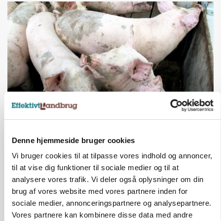
MARKED
Grisenoteringen står stille
Denne hjemmeside bruger cookies
Annonce
Vi bruger cookies til at tilpasse vores indhold og annoncer,
til at vise dig funktioner til sociale medier og til at
MASKINER
analysere vores trafik. Vi deler også oplysninger om din
Krone åbner XDisc for John Deere og New
brug af vores website med vores partnere inden for
Holland
sociale medier, annonceringspartnere og analysepartnere.
Loading...
Vores partnere kan kombinere disse data med andre
Annonce