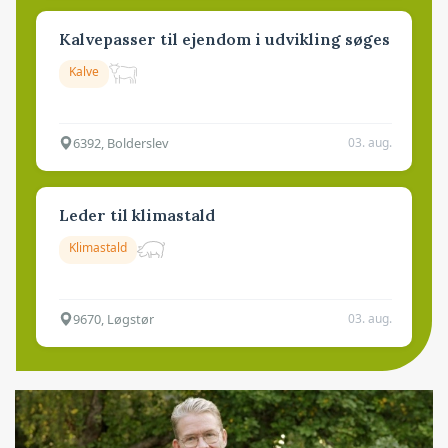
Kalvepasser til ejendom i udvikling søges
Kalve
6392, Bolderslev
03. aug.
Leder til klimastald
Klimastald
9670, Løgstør
03. aug.