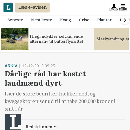
Læs e-avisen
LOGIN
MENU
Seneste
Mest læste
Kvæg
Grise
Planter
Mask
Fliegl udvikler selvkørende
Markvandring sæt
alternativ til butterflysættet
ARKIV
12-12-2012 09:25
Dårlige råd har kostet
landmænd dyrt
Især de store bedrifter trækker ned, og
kvægsektoren ser ud til at tabe 200.000 kroner i
snit i år
Redaktionen