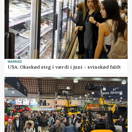
MARKED
USA: Oksekød steg i værdi i juni – svinekød faldt