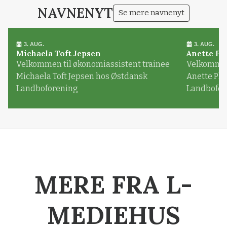
NAVNENYT
Se mere navnenyt
3. AUG.
3. AUG.
Michaela Toft Jepsen
Anette Pl
Velkommen til økonomiassistent trainee
Velkommen 
Michaela Toft Jepsen hos Østdansk
Anette Pl
Landboforening
Landbofor
MERE FRA L-
MEDIEHUS