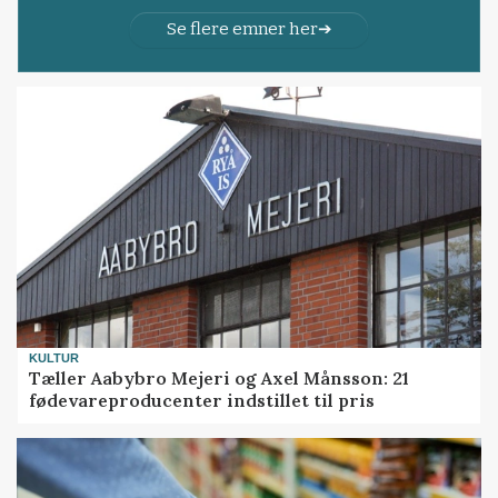
Se flere emner her
KULTUR
Tæller Aabybro Mejeri og Axel Månsson: 21
fødevareproducenter indstillet til pris