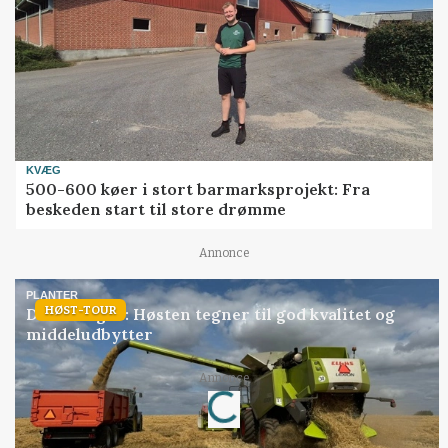
KVÆG
500-600 køer i stort barmarksprojekt: Fra
beskeden start til store drømme
Annonce
PLANTER
HØST-TOUR
Danish Agro: Høsten tegner til god kvalitet og
middeludbytter
Annonce
Loading...