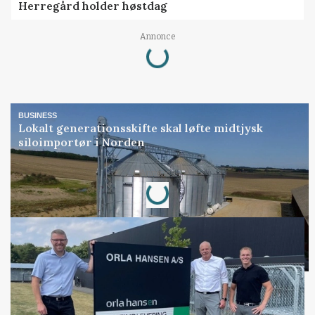
Herregård holder høstdag
Loading...
Annonce
BUSINESS
Lokalt generationsskifte skal løfte midtjysk
siloimportør i Norden
Loading...
Annonce