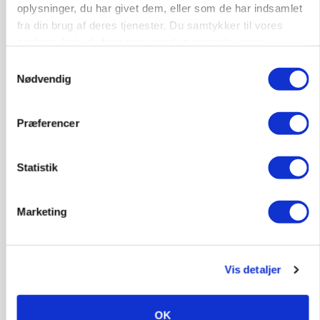
oplysninger, du har givet dem, eller som de har indsamlet
fra din brug af deres tjenester. Du samtykker til vores
cookies, hvis du fortsætter med at anvende vores
hjemmeside.
Samtykkevalg
Nødvendig
Præferencer
Statistik
Marketing
MARKED
Høstpres kan sænke hvedeprisen yderligere
Vis detaljer
OK