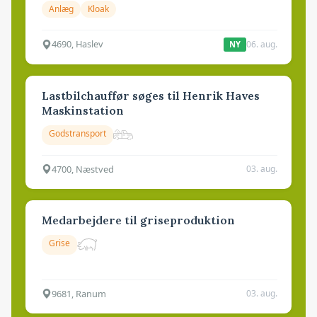
Anlæg
Kloak
4690, Haslev
06. aug.
NY
Lastbilchauffør søges til Henrik Haves
Maskinstation
Godstransport
4700, Næstved
03. aug.
Medarbejdere til griseproduktion
Grise
9681, Ranum
03. aug.