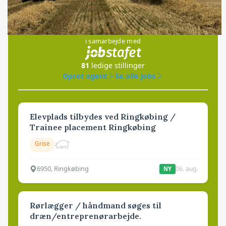
Jobs
i samarbejde med
81
ledige stillinger
Opret agent
Se alle jobs
Elevplads tilbydes ved Ringkøbing /
Trainee placement Ringkøbing
Grise
6950, Ringkøbing
06. aug.
NY
Rørlægger / håndmand søges til
dræn/entreprenørarbejde.