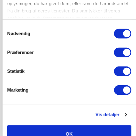
oplysninger, du har givet dem, eller som de har indsamlet
fra din brug af deres tjenester. Du samtykker til vores
Annonce
cookies, hvis du fortsætter med at anvende vores
hjemmeside.
Samtykkevalg
Nødvendig
Præferencer
Statistik
Marketing
MARKED
Russisk mælkepris dykker 23 procent
Annonce
Vis detaljer
BUSINESS
Fra mark til mur: Byggeriet kan åbne nyt
OK