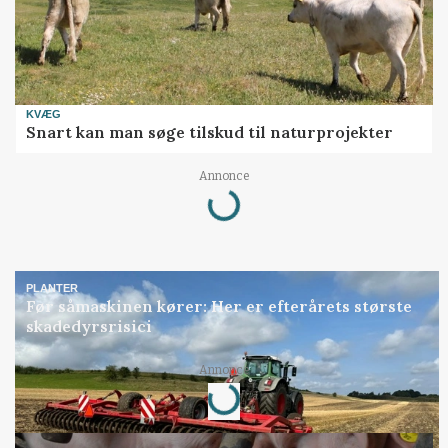
KVÆG
Snart kan man søge tilskud til naturprojekter
Annonce
Loading...
PLANTER
Før såmaskinen kører: Her er efterårets største
skadedyrsrisici
Annonce
Loading...