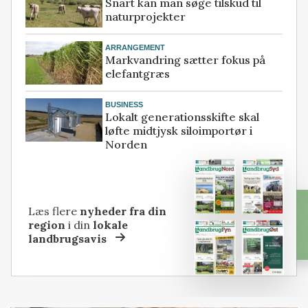
Snart kan man søge tilskud til
naturprojekter
ARRANGEMENT
Markvandring sætter fokus på
elefantgræs
BUSINESS
Lokalt generationsskifte skal
løfte midtjysk siloimportør i
Norden
Læs flere
nyheder fra din
region
i din
lokale
landbrugsavis