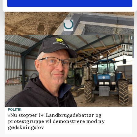
marked for biokul
Annonce
Loading...
POLITIK
»Nu stopper I«: Landbrugsdebattør og
protestgruppe vil demonstrere mod ny
gødskningslov