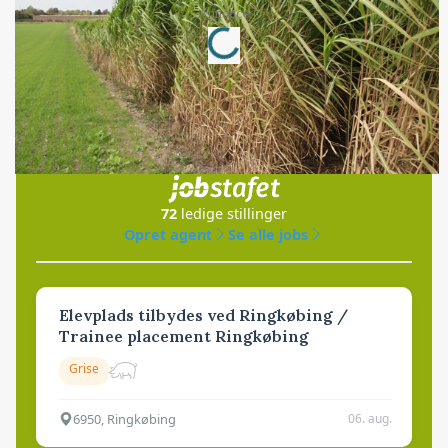
Loading...
Annonce
Jobs
i samarbejde med
72
ledige stillinger
Opret agent
Se alle jobs
Elevplads tilbydes ved Ringkøbing /
Trainee placement Ringkøbing
Grise
6950, Ringkøbing
06. aug.