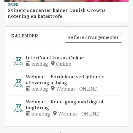
GRISE
Svineproducenter kalder Danish Crowns
notering en katastrofe
KALENDER
Se flere arrangementer
InterCount kursus Online
12
AUG
onsdag
Online
Webinar – Fordelene ved løbende
12
aflevering af bilag
AUG
onsdag
Webinar - ONLINE
Webinar – Kom i gang med digital
17
bogføring
AUG
mandag
Webinar - ONLINE