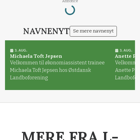
Annonce
Loading...
NAVNENYT
Se mere navnenyt
3. AUG.
3. AUG.
Michaela Toft Jepsen
Anette Pl
Velkommen til økonomiassistent trainee
Velkommen 
Michaela Toft Jepsen hos Østdansk
Anette Pl
Landboforening
Landbofor
MERE FRA L-