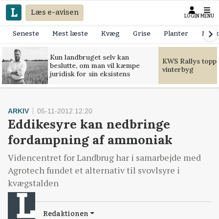
Læs e-avisen
LOGIN
MENU
Seneste
Mest læste
Kvæg
Grise
Planter
Mask
Kun landbruget selv kan
KWS Rallys toppe
beslutte, om man vil kæmpe
vinterbyg
juridisk for sin eksistens
ARKIV
05-11-2012 12:20
Eddikesyre kan nedbringe
fordampning af ammoniak
Videncentret for Landbrug har i samarbejde med
Agrotech fundet et alternativ til svovlsyre i
kvægstalden
Redaktionen