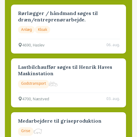
Rørlægger / håndmand søges til
dræn/entreprenørarbejde.
Anlæg
Kloak
4690, Haslev
06. aug.
Lastbilchauffør søges til Henrik Haves
Maskinstation
Godstransport
4700, Næstved
03. aug.
Medarbejdere til griseproduktion
Grise