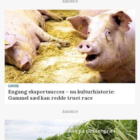
Annonce
GRISE
Engang eksportsucces – nu kulturhistorie:
Gammel sæd kan redde truet race
Annonce
ARRANGEMENT
Markvandring sætter fokus på elefantgræs