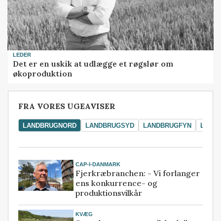
LEDER
Det er en uskik at udlægge et røgslør om
økoproduktion
FRA VORES UGEAVISER
LANDBRUGNORD
LANDBRUGSYD
LANDBRUGFYN
LAND
CAP-I-DANMARK
Fjerkræbranchen: - Vi forlanger
ens konkurrence- og
produktionsvilkår
KVÆG