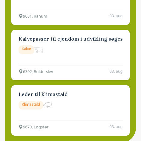
9681, Ranum
03. aug.
Kalvepasser til ejendom i udvikling søges
Kalve
6392, Bolderslev
03. aug.
Leder til klimastald
Klimastald
9670, Løgstør
03. aug.