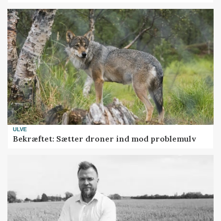
ULVE
Bekræftet: Sætter droner ind mod problemulv