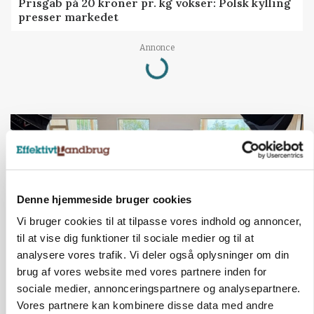
Prisgab på 20 kroner pr. kg vokser: Polsk kylling
presser markedet
Annonce
Loading...
Denne hjemmeside bruger cookies
Vi bruger cookies til at tilpasse vores indhold og annoncer,
til at vise dig funktioner til sociale medier og til at
analysere vores trafik. Vi deler også oplysninger om din
brug af vores website med vores partnere inden for
BUSINESS
sociale medier, annonceringspartnere og analysepartnere.
Ejer eller medejer? Nyt tv-format udfordrer
Vores partnere kan kombinere disse data med andre
landbrugets ejerstruktur