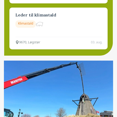
Leder til klimastald
Klimastald
9670, Løgstør
03. aug.