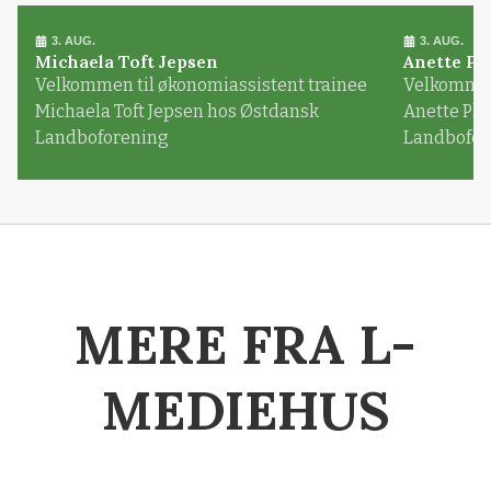
3. AUG.
3. AUG.
Michaela Toft Jepsen
Anette Pl
Velkommen til økonomiassistent trainee
Velkommen 
Michaela Toft Jepsen hos Østdansk
Anette Pl
Landboforening
Landbofor
MERE FRA L-
MEDIEHUS