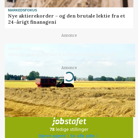
MARKEDSFOKUS
Nye aktierekorder – og den brutale lektie fra et
24-årigt finansgeni
Annonce
MARKED
Høstpres kan sænke hvedeprisen yderligere
Annonce
Loading...
Jobs
i samarbejde med
78
ledige stillinger
Opret agent
Se alle jobs