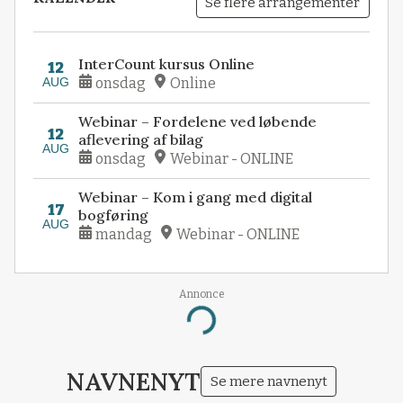
Se flere arrangementer
InterCount kursus Online
12
AUG
onsdag
Online
Webinar – Fordelene ved løbende
12
aflevering af bilag
AUG
onsdag
Webinar - ONLINE
Webinar – Kom i gang med digital
17
bogføring
AUG
mandag
Webinar - ONLINE
Annonce
Loading...
NAVNENYT
Se mere navnenyt