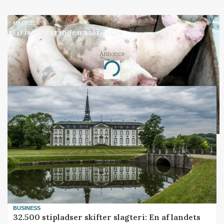
MARKED
Grisenoteringen står stille
Annonce
Loading...
BUSINESS
32.500 stipladser skifter slagteri: En af landets