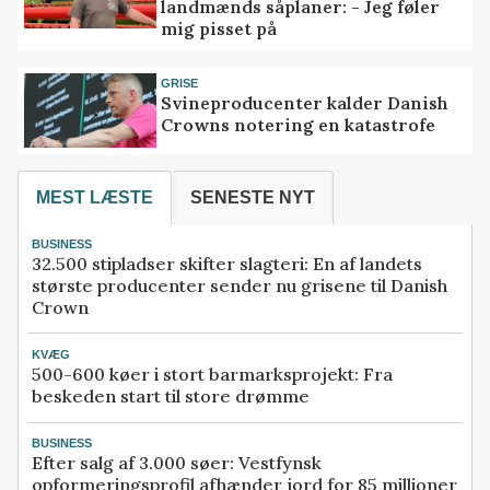
landmænds såplaner: - Jeg føler
mig pisset på
GRISE
Svineproducenter kalder Danish
Crowns notering en katastrofe
MEST LÆSTE
SENESTE NYT
BUSINESS
32.500 stipladser skifter slagteri: En af landets
største producenter sender nu grisene til Danish
Crown
KVÆG
500-600 køer i stort barmarksprojekt: Fra
beskeden start til store drømme
BUSINESS
Efter salg af 3.000 søer: Vestfynsk
opformeringsprofil afhænder jord for 85 millioner