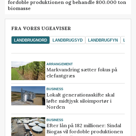
fordoble produktionen og behandle 800.000 ton
biomasse
FRA VORES UGEAVISER
LANDBRUGNORD
LANDBRUGSYD
LANDBRUGFYN
LAND
ARRANGEMENT
Markvandring sætter fokus på
elefantgræs
BUSINESS
Lokalt generationsskifte skal
løfte midtjysk siloimportør i
Norden
BUSINESS
Efter lån på 182 millioner: Sindal
Biogas vil fordoble produktionen