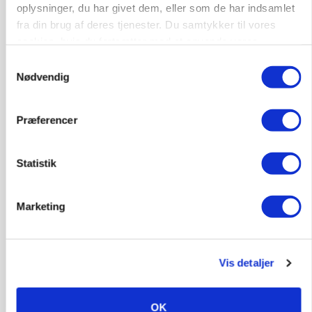
oplysninger, du har givet dem, eller som de har indsamlet
fra din brug af deres tjenester. Du samtykker til vores
cookies, hvis du fortsætter med at anvende vores
hjemmeside.
Samtykkevalg
Nødvendig
MASKINER
Præferencer
Forserie til selvkørende skårlægger afprøves i år
Statistik
Marketing
Vis detaljer
OK