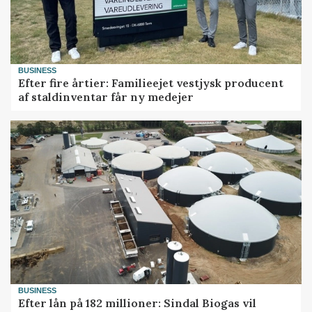
BUSINESS
Efter fire årtier: Familieejet vestjysk producent
af staldinventar får ny medejer
BUSINESS
Efter lån på 182 millioner: Sindal Biogas vil