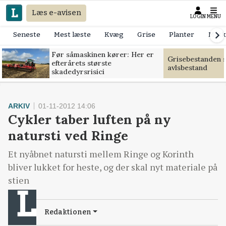
Læs e-avisen
LOGIN
MENU
Seneste
Mest læste
Kvæg
Grise
Planter
Mask
Før såmaskinen kører: Her er
Grisebestanden s
efterårets største
avlsbestand
skadedyrsrisici
ARKIV
01-11-2012 14:06
Cykler taber luften på ny
natursti ved Ringe
Et nyåbnet natursti mellem Ringe og Korinth
bliver lukket for heste, og der skal nyt materiale på
stien
Redaktionen