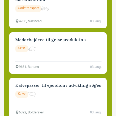
Godstransport
4700, Næstved
03. aug.
Medarbejdere til griseproduktion
Grise
9681, Ranum
03. aug.
Kalvepasser til ejendom i udvikling søges
Kalve
6392, Bolderslev
03. aug.