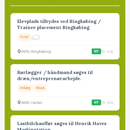
Elevplads tilbydes ved Ringkøbing /
Trainee placement Ringkøbing
Grise
6950, Ringkøbing
06. aug.
NY
Rørlægger / håndmand søges til
dræn/entreprenørarbejde.
Anlæg
Kloak
4690, Haslev
06. aug.
NY
Lastbilchauffør søges til Henrik Haves
Maskinstation