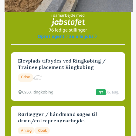
Jobs
i samarbejde med
76
ledige stillinger
Opret agent
Se alle jobs
Elevplads tilbydes ved Ringkøbing /
Trainee placement Ringkøbing
Grise
6950, Ringkøbing
06. aug.
NY
Rørlægger / håndmand søges til
dræn/entreprenørarbejde.
Anlæg
Kloak