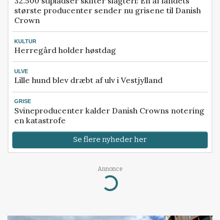
32.500 stipladser skifter slagteri: En af landets
største producenter sender nu grisene til Danish
Crown
KULTUR
Herregård holder høstdag
ULVE
Lille hund blev dræbt af ulv i Vestjylland
GRISE
Svineproducenter kalder Danish Crowns notering
en katastrofe
Se flere nyheder her
Annonce
Loading...