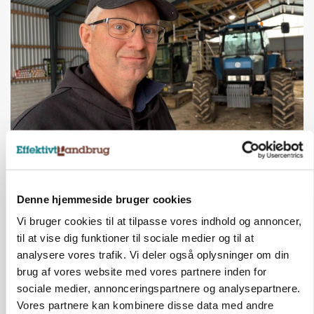
POLITIK
»Nu stopper I«: Landbrugsdebattør og
protestgruppe vil demonstrere mod ny
gødskningslov
Denne hjemmeside bruger cookies
Annonce
Vi bruger cookies til at tilpasse vores indhold og annoncer,
til at vise dig funktioner til sociale medier og til at
POLITIK
Folketinget behandler ny gødskningslov: Sådan
analysere vores trafik. Vi deler også oplysninger om din
kan den ændre din bedrift fra 2027
brug af vores website med vores partnere inden for
sociale medier, annonceringspartnere og analysepartnere.
Annonce
Loading...
Vores partnere kan kombinere disse data med andre