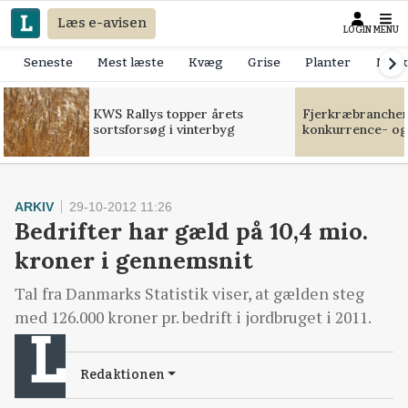
Læs e-avisen
LOGIN
MENU
Seneste
Mest læste
Kvæg
Grise
Planter
Mask
KWS Rallys topper årets
Fjerkræbranchen:
sortsforsøg i vinterbyg
konkurrence- og
ARKIV
29-10-2012 11:26
Bedrifter har gæld på 10,4 mio.
kroner i gennemsnit
Tal fra Danmarks Statistik viser, at gælden steg
med 126.000 kroner pr. bedrift i jordbruget i 2011.
Redaktionen