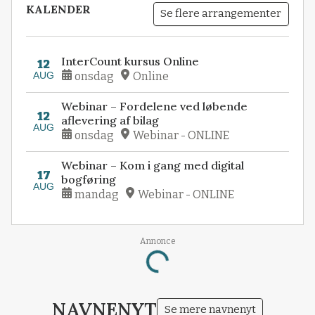
KALENDER
Se flere arrangementer
InterCount kursus Online
12
AUG
onsdag
Online
Webinar – Fordelene ved løbende
12
aflevering af bilag
AUG
onsdag
Webinar - ONLINE
Webinar – Kom i gang med digital
17
bogføring
AUG
mandag
Webinar - ONLINE
Annonce
Loading...
NAVNENYT
Se mere navnenyt