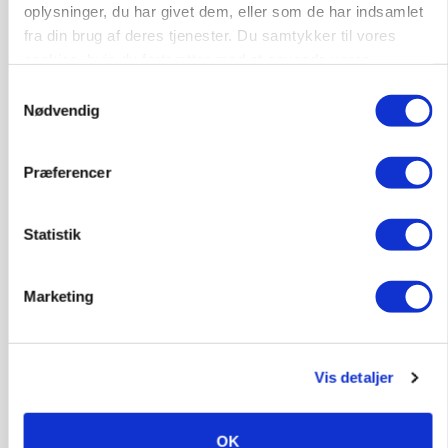
oplysninger, du har givet dem, eller som de har indsamlet
fra din brug af deres tjenester. Du samtykker til vores
cookies, hvis du fortsætter med at anvende vores
hjemmeside.
Samtykkevalg
Nødvendig
Præferencer
Statistik
KVÆG
Marketing
Snart kan man søge tilskud til naturprojekter
Vis detaljer
OK