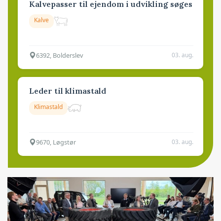
Kalvepasser til ejendom i udvikling søges
Kalve
6392, Bolderslev
03. aug.
Leder til klimastald
Klimastald
9670, Løgstør
03. aug.