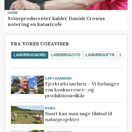
GRISE
Svineproducenter kalder Danish Crowns
notering en katastrofe
FRA VORES UGEAVISER
LANDBRUGNORD
LANDBRUGSYD
LANDBRUGFYN
LAND
CAP-I-DANMARK
Fjerkræbranchen: - Vi forlanger
ens konkurrence- og
produktionsvilkår
KVÆG
Snart kan man søge tilskud til
naturprojekter