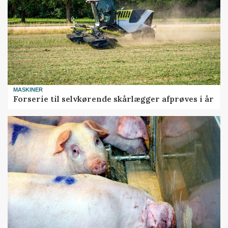
MASKINER
Forserie til selvkørende skårlægger afprøves i år