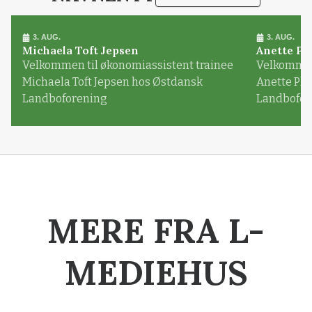
3. AUG.
3. AUG.
Michaela Toft Jepsen
Anette Pl
Velkommen til økonomiassistent trainee
Velkommen 
Michaela Toft Jepsen hos Østdansk
Anette Pl
Landboforening
Landbofor
MERE FRA L-
MEDIEHUS