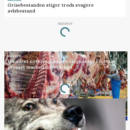
Grisebestanden stiger trods svagere
avlsbestand
Annonce
Loading...
MARKED
Uændret notering: Spæde lyspunkter i fortsat
presset marked for oksekød
Annonce
Loading...