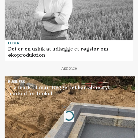
LEDER
Det er en uskik at udlægge et røgslør om
økoproduktion
Annonce
BUSINESS
Fra mark til mur: Byggeriet kan åbne nyt
marked for biokul
Annonce
Loading...