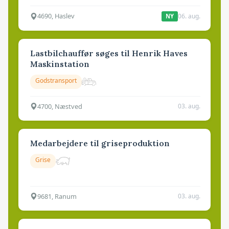
4690, Haslev
06. aug.
NY
Lastbilchauffør søges til Henrik Haves
Maskinstation
Godstransport
4700, Næstved
03. aug.
Medarbejdere til griseproduktion
Grise
9681, Ranum
03. aug.