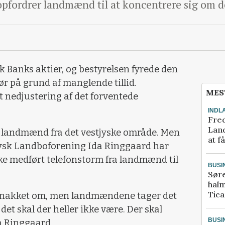
pfordrer landmænd til at koncentrere sig om d
k Banks aktier, og bestyrelsen fyrede den
r på grund af manglende tillid.
MES
 nedjustering af det forventede
INDL
Fred
Land
 landmænd fra det vestjyske område. Men
at f
tjysk Landboforening Ida Ringgaard har
ke medført telefonstorm fra landmænd til
BUSI
Sør
halm
Tic
er snakket om, men landmændene tager det
g det skal der heller ikke være. Der skal
BUSI
a Ringgaard.