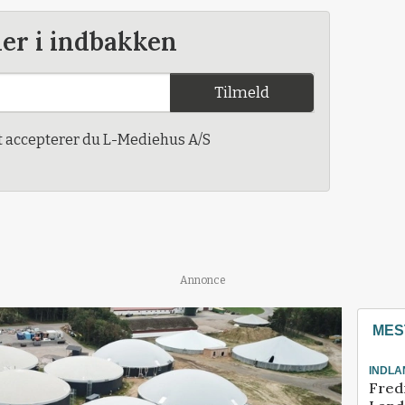
der i indbakken
Tilmeld
t accepterer du L-Mediehus A/S
Annonce
MES
INDLA
Fred