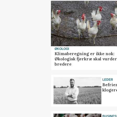
ØKOLOGI
Klimaberegning er ikke nok:
Økologisk fjerkræ skal vurde
bredere
LEDER
Befrie
klogere
BUSINES