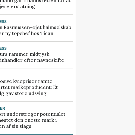
and går til landsretten for at
jere erstatning
ESS
n Rasmussen-ejet halmselskab
r ny topchef hos Tican
ESS
urs rammer midtjysk
inhandler efter navneskifte
osive kviepriser ramte
artet mælkeproducent: Ét
lg gav store udsving
TER
rt understreger potentialet:
høstet den eneste mark i
n af sin slags