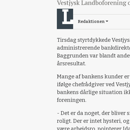
Vestjysk Landboforening o
Redaktionen
Tirsdag styrtdykkede Vestjys
administrerende bankdirektø
Baggrunden var blandt andet
årsresultat.
Mange af bankens kunder er
ifølge chefrådgiver ved Ves
bankens dårlige situation ik
foreningen.
- Det er da noget, der bliv
roligt. Der er intet hysteri, o
være arbejdsro, pointerer Id