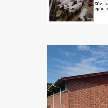
Efter s
opform