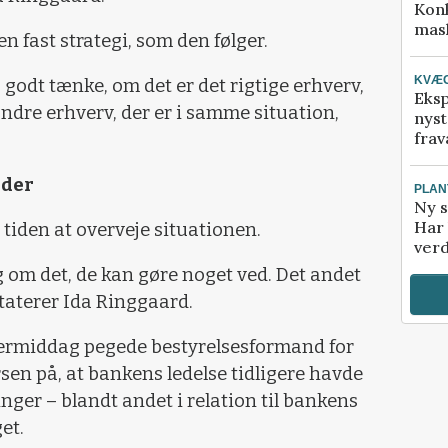
Kon
mask
 fast strategi, som den følger.
KVÆ
odt tænke, om det er det rigtige erhverv,
Eksp
ndre erhverv, der er i samme situation,
nyst
frav
nder
PLAN
Ny s
Har 
tiden at overveje situationen.
verd
g om det, de kan gøre noget ved. Det andet
taterer Ida Ringgaard.
termiddag pegede bestyrelsesformand for
en på, at bankens ledelse tidligere havde
nger – blandt andet i relation til bankens
et.