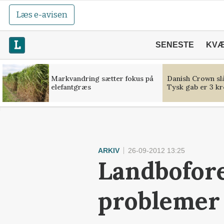
Læs e-avisen
SENESTE
KV
Markvandring sætter fokus på
Danish Crown slå
elefantgræs
Tysk gab er 3 kr
ARKIV
26-09-2012 13:25
Landbofore
problemer