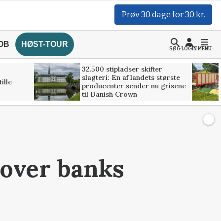
Prøv 30 dage for 30 kr.
OB
HØST-TOUR
SØG
LOGIN
MENU
32.500 stipladser skifter
slagteri: En af landets største
ille
producenter sender nu grisene
til Danish Crown
 over banks