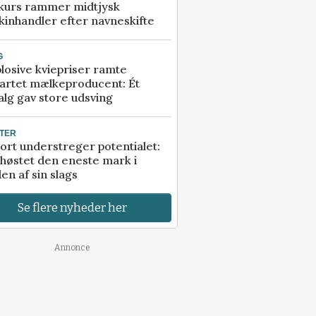
kurs rammer midtjysk
inhandler efter navneskifte
G
losive kviepriser ramte
artet mælkeproducent: Ét
alg gav store udsving
TER
ort understreger potentialet:
høstet den eneste mark i
en af sin slags
Se flere nyheder her
Annonce