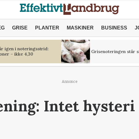
ÆG
GRISE
PLANTER
MASKINER
BUSINESS
J
r igen i noteringsstrid:
Grisenoteringen står st
oner – ikke 4,30
Annonce
ning: Intet hysteri