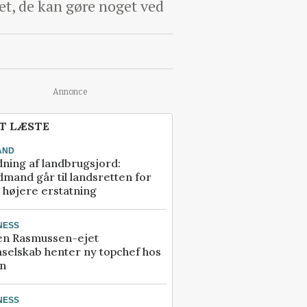
et, de kan gøre noget ved
Annonce
T LÆSTE
AND
ning af landbrugsjord:
mand går til landsretten for
å højere erstatning
NESS
en Rasmussen-ejet
selskab henter ny topchef hos
an
NESS