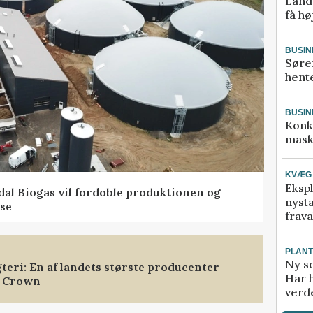
Landm
få hø
BUSIN
Søre
hente
BUSIN
Konk
mask
KVÆG
Ekspl
ndal Biogas vil fordoble produktionen og
nyst
se
frava
PLAN
Ny so
gteri: En af landets største producenter
Har 
h Crown
verde