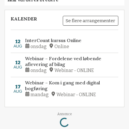
KALENDER
Se flere arrangementer
InterCount kursus Online
12
AUG
onsdag
Online
Webinar – Fordelene ved løbende
12
aflevering af bilag
AUG
onsdag
Webinar - ONLINE
Webinar – Kom i gang med digital
17
bogføring
AUG
mandag
Webinar - ONLINE
Loading...
Annonce