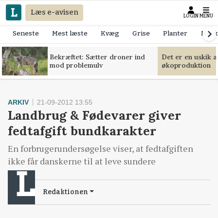
Læs e-avisen
LOGIN
MENU
Seneste
Mest læste
Kvæg
Grise
Planter
Mask
Bekræftet: Sætter droner ind
Det er en uskik 
mod problemulv
økoproduktion
ARKIV
21-09-2012 13:55
Landbrug & Fødevarer giver
fedtafgift bundkarakter
En forbrugerundersøgelse viser, at fedtafgiften
ikke får danskerne til at leve sundere
Redaktionen