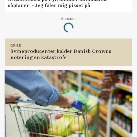
såplaner: - Jeg føler mig pisset på
Annonce
Loading...
GRISE
Svineproducenter kalder Danish Crowns
notering en katastrofe