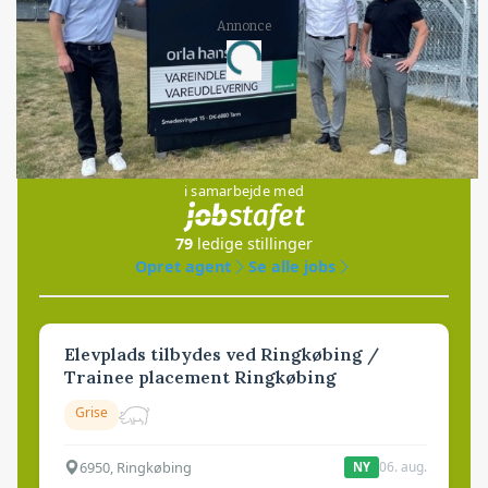
Annonce
Loading...
Jobs
i samarbejde med
79
ledige stillinger
Opret agent
Se alle jobs
Elevplads tilbydes ved Ringkøbing /
Trainee placement Ringkøbing
Grise
6950, Ringkøbing
06. aug.
NY