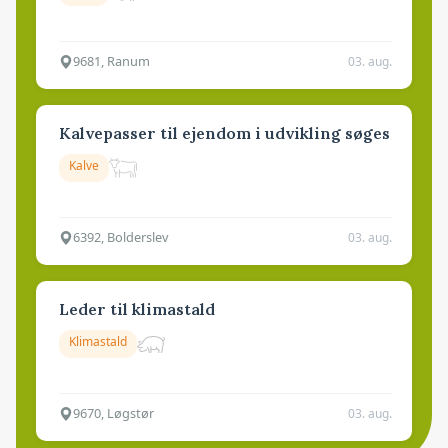
9681, Ranum
03. aug.
Kalvepasser til ejendom i udvikling søges
Kalve
6392, Bolderslev
03. aug.
Leder til klimastald
Klimastald
9670, Løgstør
03. aug.