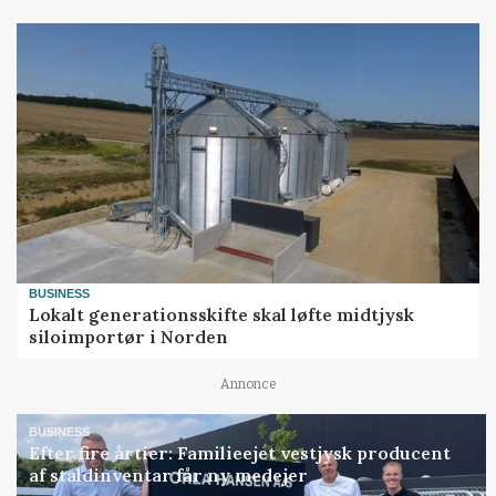
BUSINESS
Lokalt generationsskifte skal løfte midtjysk
siloimportør i Norden
Annonce
BUSINESS
Efter fire årtier: Familieejet vestjysk producent
af staldinventar får ny medejer