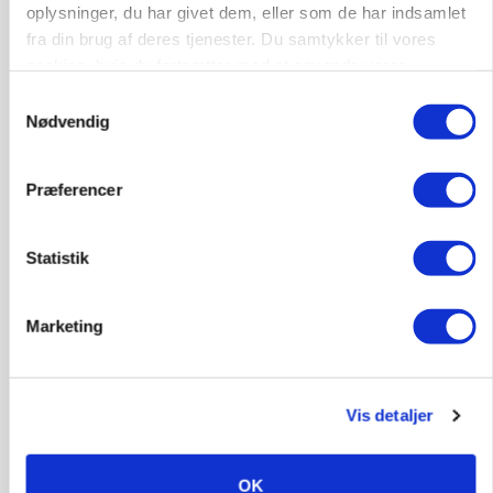
oplysninger, du har givet dem, eller som de har indsamlet
Annonce
fra din brug af deres tjenester. Du samtykker til vores
cookies, hvis du fortsætter med at anvende vores
hjemmeside.
Samtykkevalg
Nødvendig
Præferencer
Statistik
MASKINER
Marketing
Forserie til selvkørende skårlægger afprøves i år
Annonce
Vis detaljer
ARRANGEMENT
Markvandring sætter fokus på elefantgræs
OK