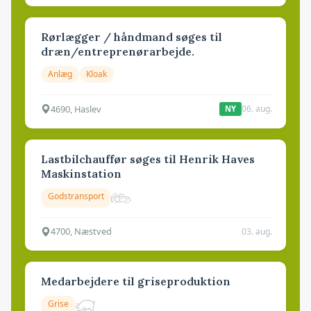
Rørlægger / håndmand søges til
dræn/entreprenørarbejde.
Anlæg
Kloak
4690, Haslev
06. aug.
NY
Lastbilchauffør søges til Henrik Haves
Maskinstation
Godstransport
4700, Næstved
03. aug.
Medarbejdere til griseproduktion
Grise