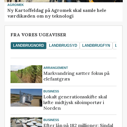
AGROMEK
Ny Kartoffeldag på Agromek skal samle hele
værdikæden om ny teknologi
FRA VORES UGEAVISER
LANDBRUGNORD
LANDBRUGSYD
LANDBRUGFYN
LAND
ARRANGEMENT
Markvandring sætter fokus på
elefantgræs
BUSINESS
Lokalt generationsskifte skal
løfte midtjysk siloimportør i
Norden
BUSINESS
Efter lån på 182 millioner: Sindal