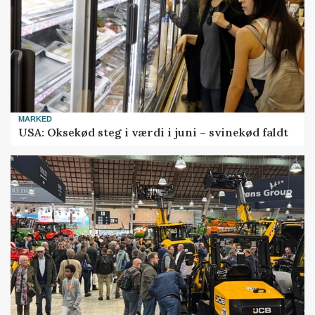
MARKED
USA: Oksekød steg i værdi i juni – svinekød faldt