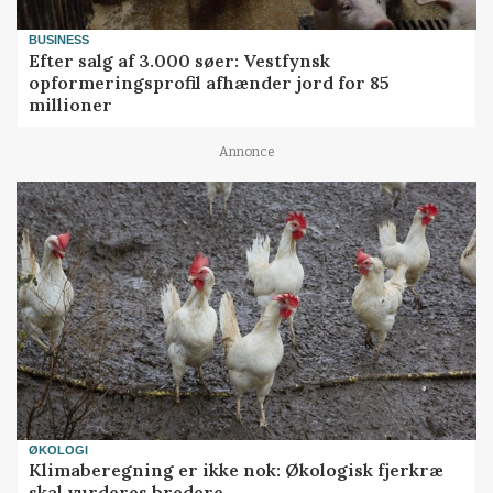
BUSINESS
Efter salg af 3.000 søer: Vestfynsk
opformeringsprofil afhænder jord for 85
millioner
Annonce
ØKOLOGI
Klimaberegning er ikke nok: Økologisk fjerkræ
skal vurderes bredere