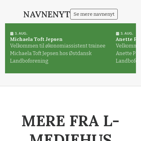
NAVNENYT
Se mere navnenyt
3. AUG.
3. AUG.
Michaela Toft Jepsen
Anette Pl
Velkommen til økonomiassistent trainee
Velkommen 
Michaela Toft Jepsen hos Østdansk
Anette Pl
Landboforening
Landbofor
MERE FRA L-
MEDIEHUS