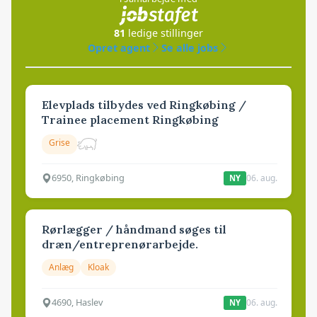
81
ledige stillinger
Opret agent
Se alle jobs
Elevplads tilbydes ved Ringkøbing /
Trainee placement Ringkøbing
Grise
6950, Ringkøbing
06. aug.
NY
Rørlægger / håndmand søges til
dræn/entreprenørarbejde.
Anlæg
Kloak
4690, Haslev
06. aug.
NY