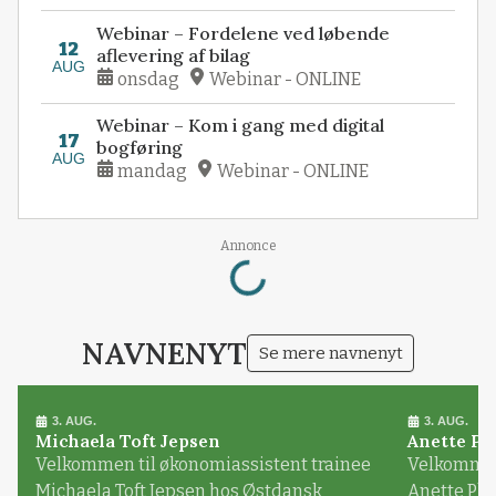
Webinar – Fordelene ved løbende
12
aflevering af bilag
AUG
onsdag
Webinar - ONLINE
Webinar – Kom i gang med digital
17
bogføring
AUG
mandag
Webinar - ONLINE
Loading...
Annonce
NAVNENYT
Se mere navnenyt
3. AUG.
3. AUG.
Michaela Toft Jepsen
Anette Pl
Velkommen til økonomiassistent trainee
Velkommen 
Michaela Toft Jepsen hos Østdansk
Anette Pl