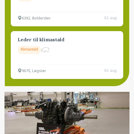
6392, Bolderslev
03. aug.
Leder til klimastald
Klimastald
9670, Løgstør
03. aug.