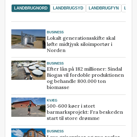
LANDBRUGNORD
LANDBRUGSYD
LANDBRUGFYN
LAND
BUSINESS
Lokalt generationsskifte skal
løfte midtjysk siloimportør i
Norden
BUSINESS
Efter lån på 182 millioner: Sindal
Biogas vil fordoble produktionen
og behandle 800.000 ton
biomasse
KVÆG
500-600 køer i stort
barmarksprojekt: Fra beskeden
start til store drømme
BUSINESS
Lave grisepriser og nye regler