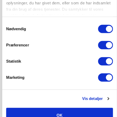
oplysninger, du har givet dem, eller som de har indsamlet
fra din brug af deres tjenester. Du samtykker til vores
cookies, hvis du fortsætter med at anvende vores
hjemmeside.
Samtykkevalg
Nødvendig
Præferencer
POLITIK
Bønder holder vagt ved Rusland
Statistik
Marketing
Vis detaljer
OK