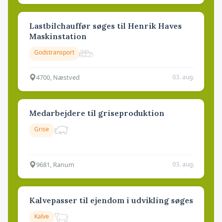
Lastbilchauffør søges til Henrik Haves
Maskinstation
Godstransport
4700, Næstved
03. aug.
Medarbejdere til griseproduktion
Grise
9681, Ranum
03. aug.
Kalvepasser til ejendom i udvikling søges
Kalve