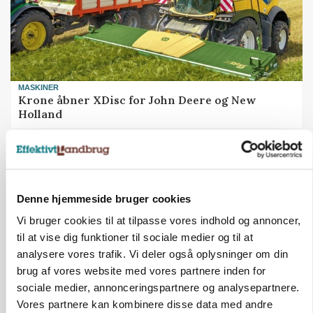
MASKINER
Krone åbner XDisc for John Deere og New
Holland
Annonce
MARKED
Høstpres kan sænke hvedeprisen yderligere
Denne hjemmeside bruger cookies
Loading...
Annonce
Vi bruger cookies til at tilpasse vores indhold og annoncer,
til at vise dig funktioner til sociale medier og til at
analysere vores trafik. Vi deler også oplysninger om din
brug af vores website med vores partnere inden for
sociale medier, annonceringspartnere og analysepartnere.
Vores partnere kan kombinere disse data med andre