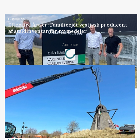
BUSINESS
Efter fire årtier: Familieejet vestjysk producent
af staldinventar får ny medejer
Loading...
Annonce