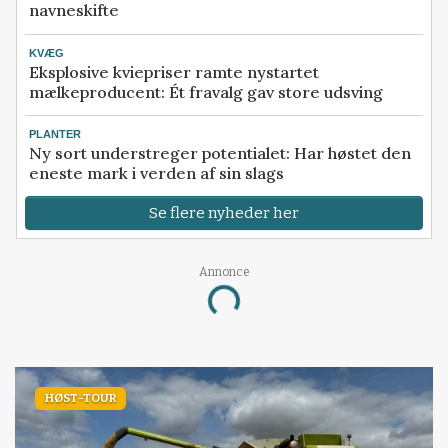
navneskifte
KVÆG
Eksplosive kviepriser ramte nystartet
mælkeproducent: Ét fravalg gav store udsving
PLANTER
Ny sort understreger potentialet: Har høstet den
eneste mark i verden af sin slags
Se flere nyheder her
Annonce
Loading...
HØST-TOUR