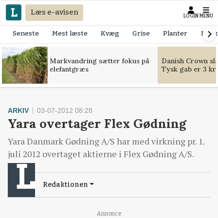
Læs e-avisen
LOGIN
MENU
Seneste
Mest læste
Kvæg
Grise
Planter
Mask
Markvandring sætter fokus på
Danish Crown slår
elefantgræs
Tysk gab er 3 kr
ARKIV
03-07-2012 08:28
Yara overtager Flex Gødning
Yara Danmark Gødning A/S har med virkning pr. 1.
juli 2012 overtaget aktierne i Flex Gødning A/S.
Redaktionen
Annonce