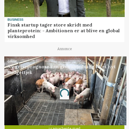
BUSINESS
Finsk startup tager store skridt med
planteprotein: - Ambitionen er at blive en global
virksomhed
Annonce
GRISE
Ny griseprognose kan give anledning til et nyt
budgettjek
Annonce
Loading...
Jobs
i samarbejde med