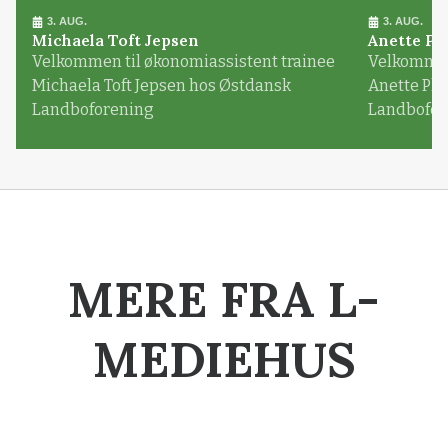
3. AUG.
3. AUG.
Michaela Toft Jepsen
Anette Pl
Velkommen til økonomiassistent trainee
Velkommen 
Michaela Toft Jepsen hos Østdansk
Anette Pl
Landboforening
Landbofor
MERE FRA L-
MEDIEHUS