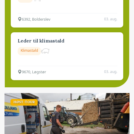
6392, Bolderslev
03. aug.
Leder til klimastald
Klimastald
9670, Løgstør
03. aug.
HØST-TOUR