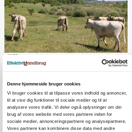
KVÆG
Snart kan man søge tilskud til naturprojekter
Annonce
Denne hjemmeside bruger cookies
PLANTER
Før såmaskinen kører: Her er efterårets største
Vi bruger cookies til at tilpasse vores indhold og annoncer,
skadedyrsrisici
til at vise dig funktioner til sociale medier og til at
Loading...
analysere vores trafik. Vi deler også oplysninger om din
Annonce
brug af vores website med vores partnere inden for
sociale medier, annonceringspartnere og analysepartnere.
Vores partnere kan kombinere disse data med andre