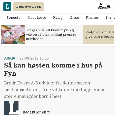
Læs e-avisen
LOGIN
MENU
Seneste
Mest læste
Kvæg
Grise
Planter
Mask
Prisgab på 20 kroner pr. kg
Rådgiver om DB-
vokser: Polsk kylling presser
give store bespa
markedet
ARKIV
29-06-2012 10:55
Så kan høsten komme i hus på
Fyn
Brødr. Ewers A/S udvider fra denne sæson
høstkapaciteten, så de vil kunne modtage endnu
større mængder korn i høst.
Redaktionen