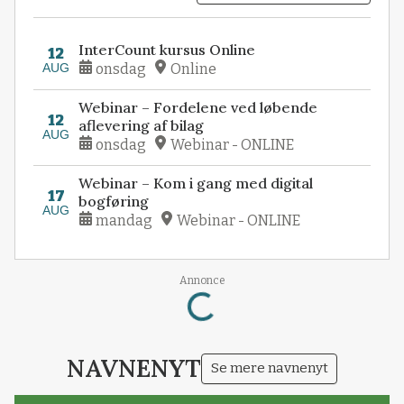
InterCount kursus Online
12
AUG
onsdag
Online
Webinar – Fordelene ved løbende
12
aflevering af bilag
AUG
onsdag
Webinar - ONLINE
Webinar – Kom i gang med digital
17
bogføring
AUG
mandag
Webinar - ONLINE
Loading...
Annonce
NAVNENYT
Se mere navnenyt