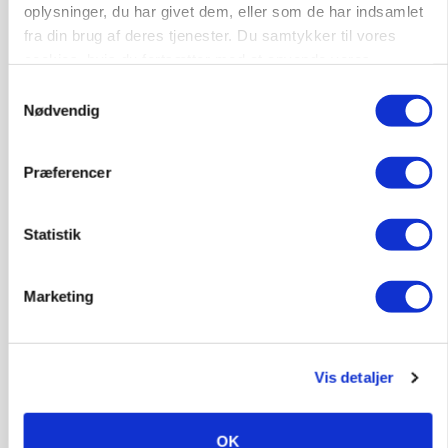
oplysninger, du har givet dem, eller som de har indsamlet
fra din brug af deres tjenester. Du samtykker til vores
cookies, hvis du fortsætter med at anvende vores
hjemmeside.
Samtykkevalg
Nødvendig
Præferencer
Statistik
MARKED
Uændret notering: Spæde lyspunkter i fortsat
presset marked for oksekød
Marketing
Vis detaljer
OK