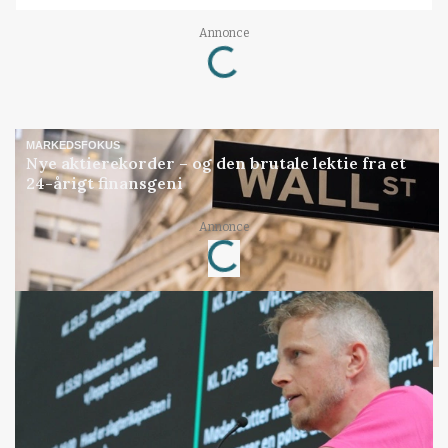
Loading...
Annonce
MARKEDSFOKUS
Nye aktierekorder – og den brutale lektie fra et
24-årigt finansgeni
Loading...
Annonce