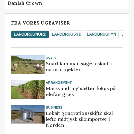
Danish Crown
FRA VORES UGEAVISER
LANDBRUGNORD
LANDBRUGSYD
LANDBRUGFYN
LAND
KVÆG
Snart kan man søge tilskud til
naturprojekter
ARRANGEMENT
Markvandring sætter fokus på
elefantgræs
BUSINESS
Lokalt generationsskifte skal
løfte midtjysk siloimportør i
Norden