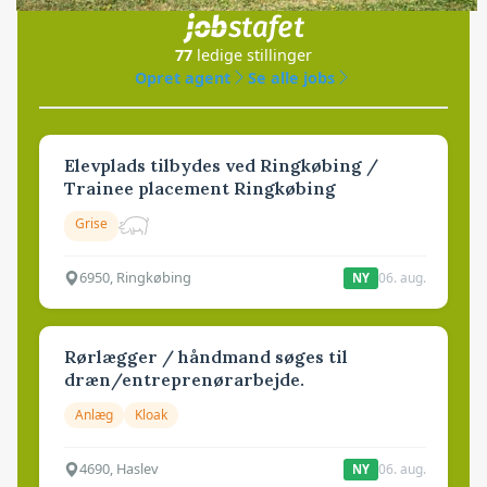
i samarbejde med
77
ledige stillinger
Opret agent
Se alle jobs
Elevplads tilbydes ved Ringkøbing /
Trainee placement Ringkøbing
Grise
6950, Ringkøbing
06. aug.
NY
Rørlægger / håndmand søges til
dræn/entreprenørarbejde.
Anlæg
Kloak
4690, Haslev
06. aug.
NY