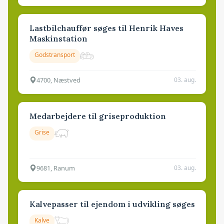
Lastbilchauffør søges til Henrik Haves
Maskinstation
Godstransport
4700, Næstved
03. aug.
Medarbejdere til griseproduktion
Grise
9681, Ranum
03. aug.
Kalvepasser til ejendom i udvikling søges
Kalve