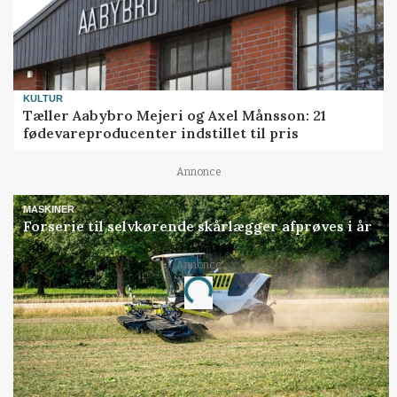
KULTUR
Tæller Aabybro Mejeri og Axel Månsson: 21
fødevareproducenter indstillet til pris
Annonce
MASKINER
Forserie til selvkørende skårlægger afprøves i år
Annonce
Loading...
Jobs