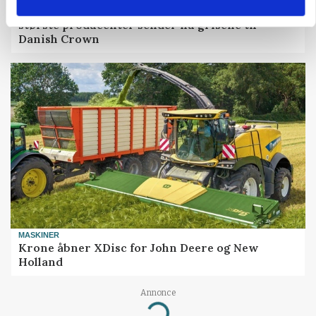
32.500 stipladser skifter slagteri: En af landets
største producenter sender nu grisene til
Danish Crown
MASKINER
Krone åbner XDisc for John Deere og New
Holland
Annonce