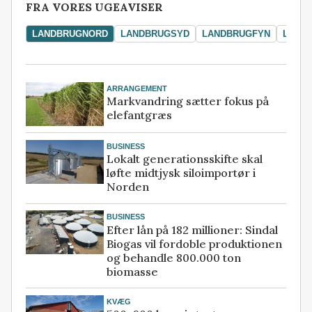
FRA VORES UGEAVISER
LANDBRUGNORD
LANDBRUGSYD
LANDBRUGFYN
LAND
ARRANGEMENT
Markvandring sætter fokus på
elefantgræs
BUSINESS
Lokalt generationsskifte skal
løfte midtjysk siloimportør i
Norden
BUSINESS
Efter lån på 182 millioner: Sindal
Biogas vil fordoble produktionen
og behandle 800.000 ton
biomasse
KVÆG