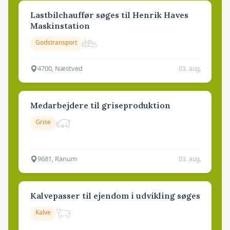
Lastbilchauffør søges til Henrik Haves
Maskinstation
Godstransport
4700, Næstved
03. aug.
Medarbejdere til griseproduktion
Grise
9681, Ranum
03. aug.
Kalvepasser til ejendom i udvikling søges
Kalve