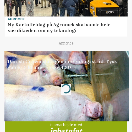
AGROMEK
Ny Kartoffeldag på Agromek skal samle hele
værdikæden om ny teknologi
Annonce
GRISE
Danish Crown slår igen i noteringsstrid: Tysk
gab er 3 kroner – ikke 4,30
Annonce
Loading...
Jobs
i samarbejde med