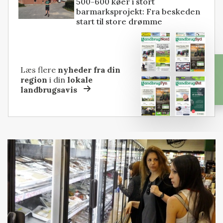
500-600 køer i stort
barmarksprojekt: Fra beskeden
start til store drømme
Læs flere
nyheder fra din
region
i din
lokale
landbrugsavis