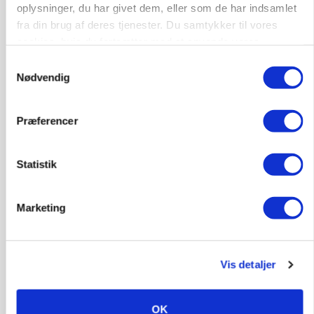
oplysninger, du har givet dem, eller som de har indsamlet
fra din brug af deres tjenester. Du samtykker til vores
cookies, hvis du fortsætter med at anvende vores
hjemmeside.
Samtykkevalg
Nødvendig
MARKED
Grisenoteringen står stille
Præferencer
Statistik
Marketing
Vis detaljer
OK
BUSINESS