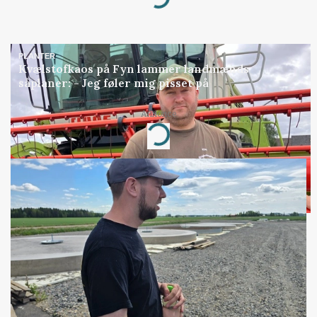
Loading...
PLANTER
Kvælstofkaos på Fyn lammer landmænds
såplaner: - Jeg føler mig pisset på
Annonce
Loading...