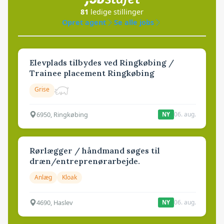
81
ledige stillinger
Opret agent
Se alle jobs
Elevplads tilbydes ved Ringkøbing /
Trainee placement Ringkøbing
Grise
6950, Ringkøbing
06. aug.
NY
Rørlægger / håndmand søges til
dræn/entreprenørarbejde.
Anlæg
Kloak
4690, Haslev
06. aug.
NY