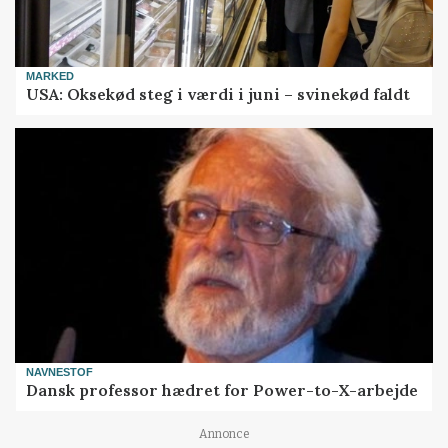
MARKED
USA: Oksekød steg i værdi i juni – svinekød faldt
NAVNESTOF
Dansk professor hædret for Power-to-X-arbejde
Annonce