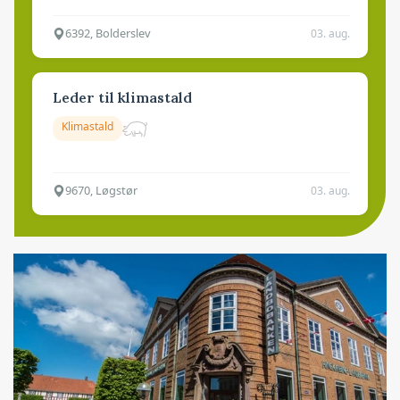
6392, Bolderslev
03. aug.
Leder til klimastald
Klimastald
9670, Løgstør
03. aug.