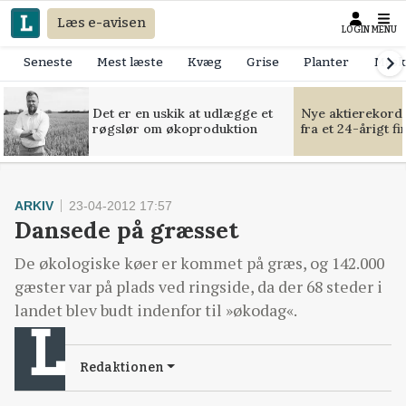
Læs e-avisen
LOGIN
MENU
Seneste
Mest læste
Kvæg
Grise
Planter
Mask
Det er en uskik at udlægge et
Nye aktierekorde
røgslør om økoproduktion
fra et 24-årigt f
ARKIV
23-04-2012 17:57
Dansede på græsset
De økologiske køer er kommet på græs, og 142.000
gæster var på plads ved ringside, da der 68 steder i
landet blev budt indenfor til »økodag«.
Redaktionen