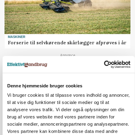
MASKINER
Forserie til selvkørende skårlægger afprøves i år
Annonce
ARRANGEMENT
Markvandring sætter fokus på elefantgræs
Denne hjemmeside bruger cookies
Annonce
Loading...
Vi bruger cookies til at tilpasse vores indhold og annoncer,
til at vise dig funktioner til sociale medier og til at
analysere vores trafik. Vi deler også oplysninger om din
brug af vores website med vores partnere inden for
sociale medier, annonceringspartnere og analysepartnere.
Vores partnere kan kombinere disse data med andre