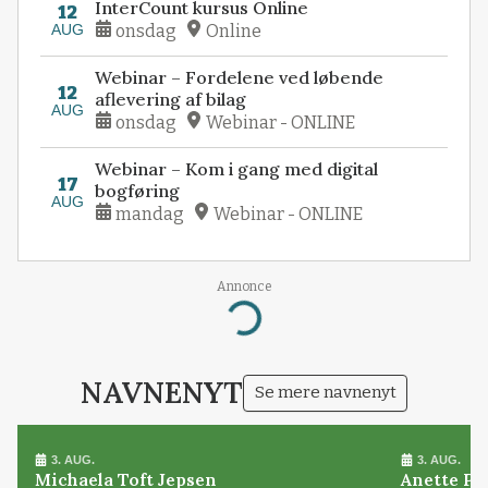
InterCount kursus Online
12
AUG
onsdag
Online
Webinar – Fordelene ved løbende
12
aflevering af bilag
AUG
onsdag
Webinar - ONLINE
Webinar – Kom i gang med digital
17
bogføring
AUG
mandag
Webinar - ONLINE
Annonce
Loading...
NAVNENYT
Se mere navnenyt
3. AUG.
3. AUG.
Michaela Toft Jepsen
Anette Pl