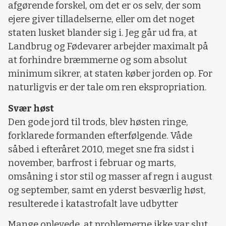
afgørende forskel, om det er os selv, der som
ejere giver tilladelserne, eller om det noget
staten lusket blander sig i. Jeg går ud fra, at
Landbrug og Fødevarer arbejder maximalt på
at forhindre bræmmerne og som absolut
minimum sikrer, at staten køber jorden op. For
naturligvis er der tale om ren ekspropriation.
Svær høst
Den gode jord til trods, blev høsten ringe,
forklarede formanden efterfølgende. Våde
såbed i efteråret 2010, meget sne fra sidst i
november, barfrost i februar og marts,
omsåning i stor stil og masser af regn i august
og september, samt en yderst besværlig høst,
resulterede i katastrofalt lave udbytter
Mange oplevede, at problemerne ikke var slut