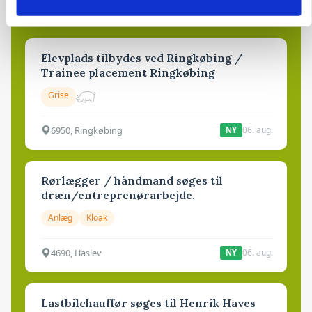
Opret agent
Se alle jobs
Elevplads tilbydes ved Ringkøbing /
Trainee placement Ringkøbing
Grise
6950, Ringkøbing
06. aug.
NY
Rørlægger / håndmand søges til
dræn/entreprenørarbejde.
Anlæg
Kloak
4690, Haslev
06. aug.
NY
Lastbilchauffør søges til Henrik Haves