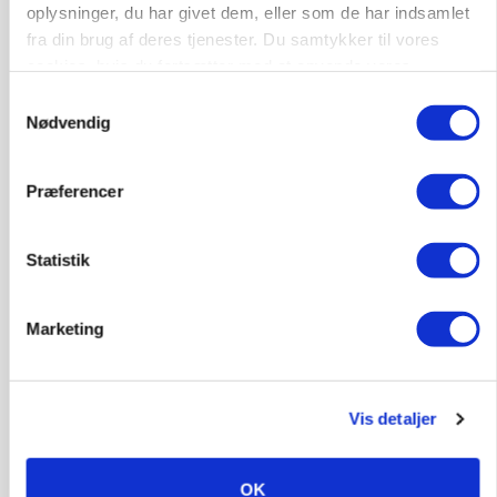
oplysninger, du har givet dem, eller som de har indsamlet
MARKED
fra din brug af deres tjenester. Du samtykker til vores
Grisebestanden stiger trods svagere
cookies, hvis du fortsætter med at anvende vores
avlsbestand
hjemmeside.
Samtykkevalg
Annonce
Nødvendig
MARKED
Olieprisfald og fredshåb sender F5-renten ned
Præferencer
på 3 procent
Annonce
Statistik
Loading...
Marketing
Jobs
Vis detaljer
i samarbejde med
77
ledige stillinger
OK