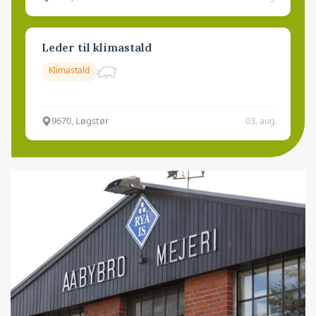
Leder til klimastald
Klimastald
9670, Løgstør
03. aug.