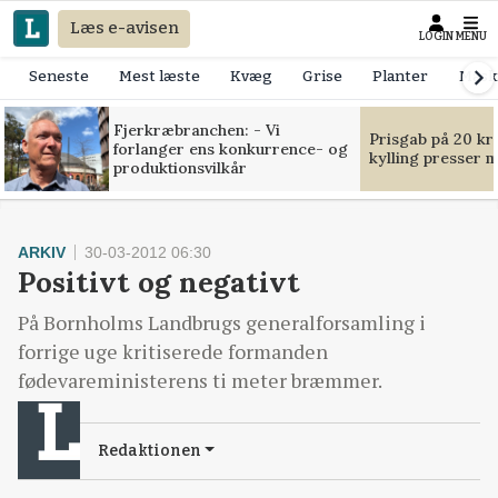
Læs e-avisen
LOGIN
MENU
Seneste
Mest læste
Kvæg
Grise
Planter
Mask
Fjerkræbranchen: - Vi
Prisgab på 20 kr
forlanger ens konkurrence- og
kylling presser 
produktionsvilkår
ARKIV
30-03-2012 06:30
Positivt og negativt
På Bornholms Landbrugs generalforsamling i
forrige uge kritiserede formanden
fødevareministerens ti meter bræmmer.
Redaktionen