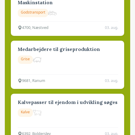
Maskinstation
Godstransport
4700, Næstved
03. aug.
Medarbejdere til griseproduktion
Grise
9681, Ranum
03. aug.
Kalvepasser til ejendom i udvikling søges
Kalve
6392, Bolderslev
03. aug.