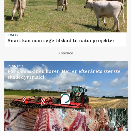
KVÆG
Snart kan man søge tilskud til naturprojekter
Annonce
PLANTER
Før såmaskinen kører: Her er efterårets største
skadedyrsrisici
Annonce
Loading...