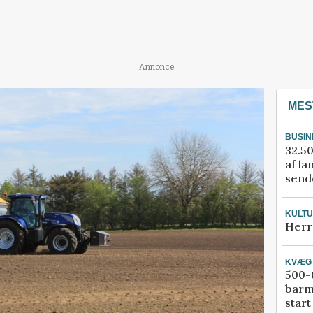
Annonce
MES
BUSIN
32.50
af la
sende
KULT
Herr
KVÆG
500-6
barm
start