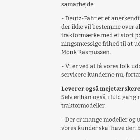
samarbejde.
- Deutz-Fahr er et aner­kend
der ikke vil bestemme over alt
traktormærke med et stort po
ningsmæssige frihed til at ud
Monk Rasmussen.
- Vi er ved at få vores folk 
service­re kunderne nu, fort
Leverer også mejetærsker
Selv er han også i fuld gang 
traktormodeller.
- Der er mange modeller og ud
vores kunder skal have den 