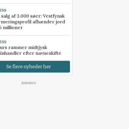
ESS
 salg af 3.000 søer: Vestfynsk
rmeringsprofil afhænder jord
5 millioner
ESS
urs rammer midtjysk
inhandler efter navneskifte
Se flere nyheder her
Annonce