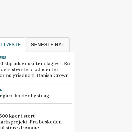
T LÆSTE
SENESTE NYT
ESS
0 stipladser skifter slagteri: En
ndets største producenter
r nu grisene til Danish Crown
UR
egård holder høstdag
00 køer i stort
arksprojekt: Fra beskeden
 til store drømme