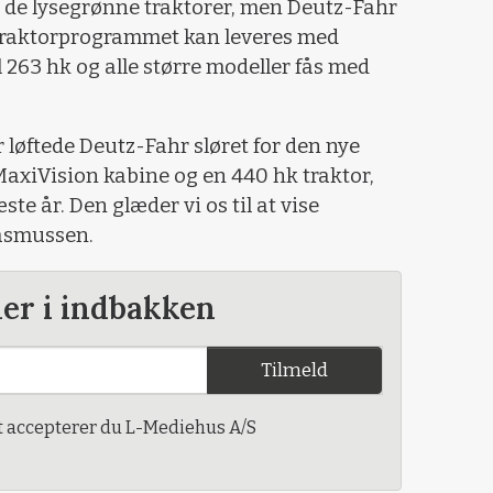
r de lysegrønne traktorer, men Deutz-Fahr
 Traktorprogrammet kan le­veres med
l 263 hk og alle større modeller fås med
 løftede Deutz-Fahr sløret for den nye
xiVision kabine og en 440 hk traktor,
ste år. Den glæder vi os til at vise
Rasmussen.
der i indbakken
Tilmeld
t accepterer du L-Mediehus A/S