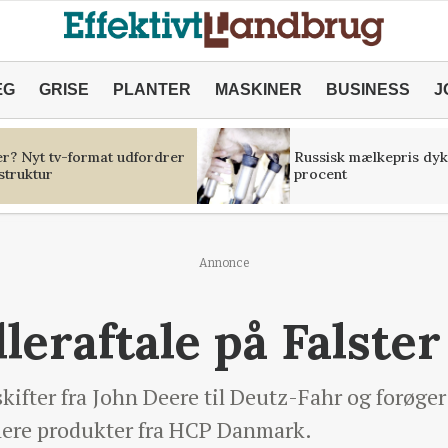
ÆG
GRISE
PLANTER
MASKINER
BUSINESS
J
er? Nyt tv-format udfordrer
Russisk mælkepris dyk
struktur
procent
Annonce
leraftale på Falster
fter fra John Deere til Deutz-Fahr og forøger
lere produkter fra HCP Danmark.