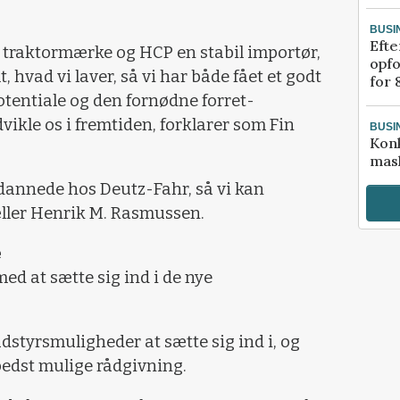
BUSI
Efte
t traktormærke og HCP en stabil importør,
opfo
, hvad vi laver, så vi har både fået et godt
for 
tentiale og den fornødne forret­
vikle os i fremtiden, forklarer som Fin
BUSI
Kon
mask
uddanne­de hos Deutz-Fahr, så vi kan
æller Henrik M. Rasmussen.
e
med at sætte sig ind i de nye
styrsmu­ligheder at sætte sig ind i, og
bedst mulige rådgivning.