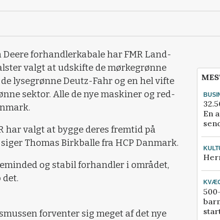
hn Deere forhandlerkabale har FMR Land­
lster valgt at udskifte de mørkegrønne
MES
de ly­segrønne Deutz-Fahr og en hel vifte
rønne sektor. Alle de nye maskiner og red­
BUSI
32.5
anmark.
En a
send
MR har valgt at bygge deres fremtid på
, siger Tho­mas Birkballe fra HCP Danmark.
KULT
Her
iceminded og stabil forhandler i området,
 det.
KVÆ
500-
bar
star
mus­sen forventer sig meget af det nye