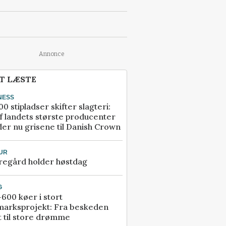
Annonce
T LÆSTE
NESS
00 stipladser skifter slagteri:
f landets største producenter
er nu grisene til Danish Crown
UR
regård holder høstdag
G
600 køer i stort
marksprojekt: Fra beskeden
t til store drømme