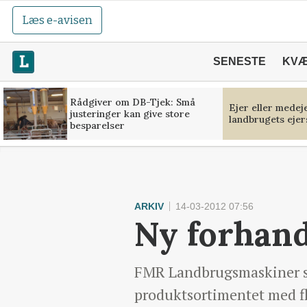
Læs e-avisen
SENESTE
KV
Rådgiver om DB-Tjek: Små
Ejer eller medej
justeringer kan give store
landbrugets ejer
besparelser
ARKIV
14-03-2012 07:56
Ny forhand
FMR Landbrugsmaskiner ski
produktsortimentet med f