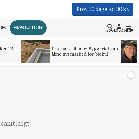
Prøv 30 dage for 30 kr.
OB
HØST-TOUR
SØG
LOGIN
MENU
ker 23
Fra mark til mur: Byggeriet kan
åbne nyt marked for biokul
 samtidigt