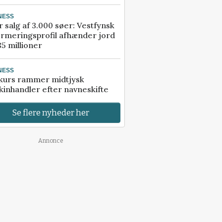
NESS
r salg af 3.000 søer: Vestfynsk
rmeringsprofil afhænder jord
85 millioner
NESS
kurs rammer midtjysk
inhandler efter navneskifte
Se flere nyheder her
Annonce