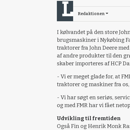
Redaktionen
I kølvandet på den store Jo
brugsmaskiner i Nykøbing Fa
traktorer fra John Deere med 
af andre produkter til den g
skaber importeres af HCP D
- Vi er meget glade for, at F
trak­torer og maskiner fra os
- Vi har søgt en seriøs, serv
og med FMR har vi fået netop
Udvikling til fremtiden
Også Fin og Henrik Monk Ras