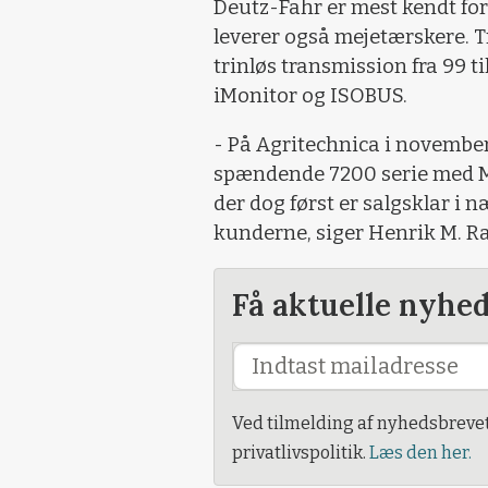
Deutz-Fahr er mest kendt fo
leverer også meje­tærskere.
trinløs transmission fra 99 ti
iMonitor og ISOBUS.
- På Agri­technica i november
spændende 7200 serie med Ma
der dog først er salgsklar i næ
kunderne, siger Henrik M. 
Få aktuelle nyhe
Ved tilmelding af nyhedsbreve
privatlivspolitik.
Læs den her.