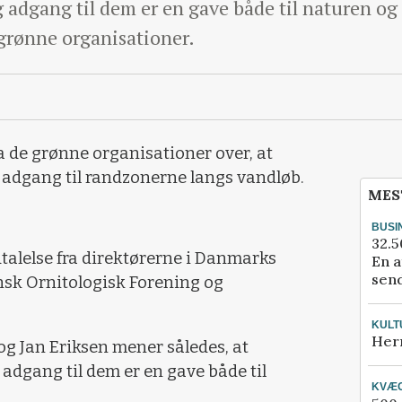
 adgang til dem er en gave både til naturen og 
e grønne organisationer.
 de grønne organisationer over, at
ri adgang til randzonerne langs vandløb.
MES
BUSI
32.5
dtalelse fra direktørerne i Danmarks
En a
send
sk Ornitologisk Forening og
KULT
Her
 og Jan Eriksen mener således, at
 adgang til dem er en gave både til
KVÆ