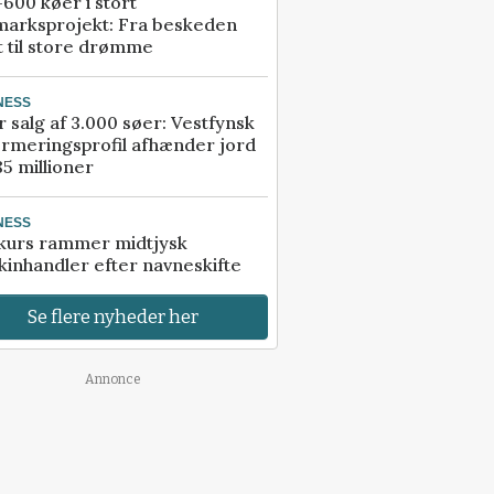
600 køer i stort
marksprojekt: Fra beskeden
t til store drømme
NESS
r salg af 3.000 søer: Vestfynsk
rmeringsprofil afhænder jord
85 millioner
NESS
kurs rammer midtjysk
inhandler efter navneskifte
Se flere nyheder her
Annonce