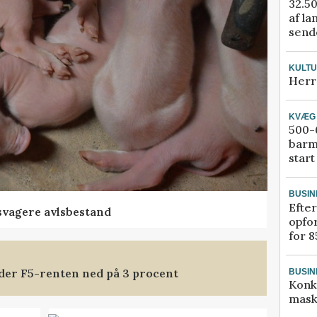
32.50
af la
sende
KULT
Herr
KVÆG
500-6
barm
start
BUSIN
Efter
svagere avlsbestand
opfo
for 8
nder F5-renten ned på 3 procent
BUSIN
Konk
mask