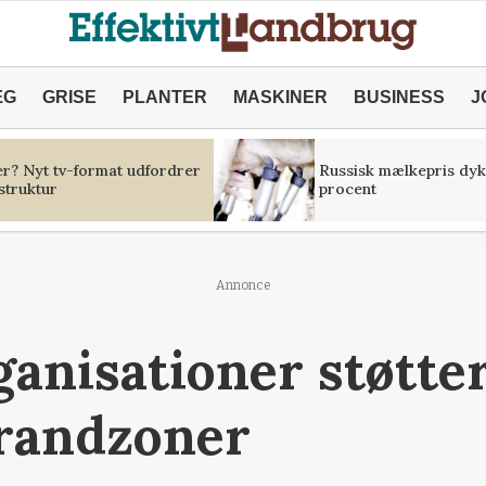
ÆG
GRISE
PLANTER
MASKINER
BUSINESS
J
er? Nyt tv-format udfordrer
Russisk mælkepris dyk
struktur
procent
Annonce
anisationer støtter
 randzoner