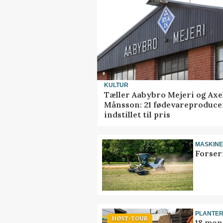
KULTUR
Tæller Aabybro Mejeri og Axe
Månsson: 21 fødevareproduce
indstillet til pris
MASKIN
Forser
PLANTE
HØST-TOUR
18 mon