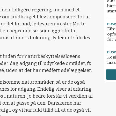
500-
bar
 den tidligere regering, men med et
star
v om landbruget blev kompenseret for at
 er det forbud, fødevareminister Mette
BUSI
Efte
en begrundelse, som ligger fint i
opfo
anisationers holdning, lyder det således
for 
BUSI
at inden for naturbeskyttelseslovens
Kon
mask
de i dag adgang til udyrkede områder, fx
ove, uden at det har medført ødelæggelser.
 følsomme naturområder, så er de også
nes for adgang. Endelig viser al erfaring
s i naturen, jo bedre forstår vi værdien af
t om at passe på den. Danskerne har
gt, og vi har fuld tillid til, at de også vil