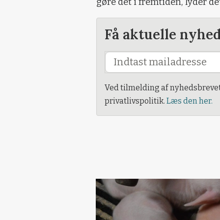
gøre det i fremtiden, lyder de
Få aktuelle nyhe
Ved tilmelding af nyhedsbreve
privatlivspolitik.
Læs den her.