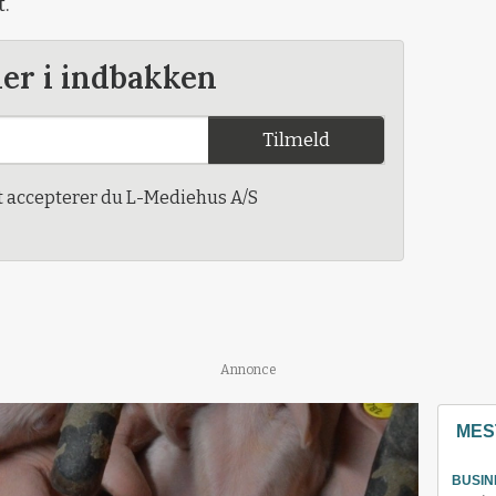
t.
der i indbakken
Tilmeld
t accepterer du L-Mediehus A/S
Annonce
MES
BUSIN