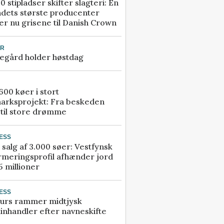
0 stipladser skifter slagteri: En
ndets største producenter
r nu grisene til Danish Crown
UR
egård holder høstdag
00 køer i stort
arksprojekt: Fra beskeden
 til store drømme
ESS
 salg af 3.000 søer: Vestfynsk
rmeringsprofil afhænder jord
5 millioner
ESS
urs rammer midtjysk
inhandler efter navneskifte