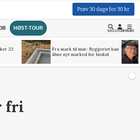
Prøv 30 dage for 30 kr.
OB
HØST-TOUR
SØG
LOGIN
MENU
ker 23
Fra mark til mur: Byggeriet kan
åbne nyt marked for biokul
 fri