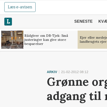
Læs e-avisen
SENESTE
KV
Rådgiver om DB-Tjek: Små
Ejer eller medej
justeringer kan give store
landbrugets ejer
besparelser
ARKIV
21-02-2012 08:12
Grønne org
adgang til