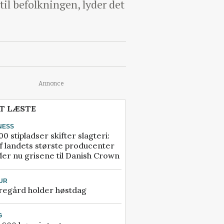
til befolkningen, lyder det
Annonce
T LÆSTE
NESS
00 stipladser skifter slagteri:
f landets største producenter
er nu grisene til Danish Crown
UR
regård holder høstdag
G