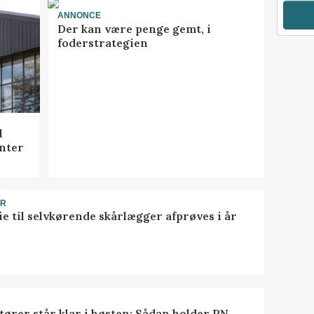
ANNONCE
Der kan være penge gemt, i
foderstrategien
l
nter
ER
ie til selvkørende skårlægger afprøves i år
R
tører står klar i høsten: Sådan holder PN