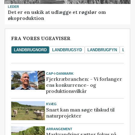
LEDER
Det er en uskik at udlægge et røgslør om
økoproduktion
FRA VORES UGEAVISER
LANDBRUGNORD
LANDBRUGSYD
LANDBRUGFYN
LAND
CAP-I-DANMARK
Fjerkræbranchen: - Vi forlanger
ens konkurrence- og
produktionsvilkår
KVÆG
Snart kan man søge tilskud til
naturprojekter
ARRANGEMENT
Markvandring sætter fokus på