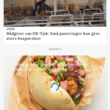
GRISE
Rådgiver om DB-Tjek: Små justeringer kan give
store besparelser
Annonce
BUSINESS
Grambogård får oksekød på menuen hos
københavnsk restaurantkæde
Annonce
Loading...
Jobs