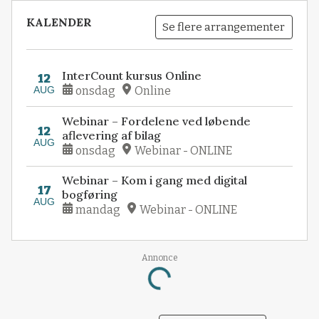
KALENDER
Se flere arrangementer
InterCount kursus Online
12
AUG
onsdag
Online
Webinar – Fordelene ved løbende
12
aflevering af bilag
AUG
onsdag
Webinar - ONLINE
Webinar – Kom i gang med digital
17
bogføring
AUG
mandag
Webinar - ONLINE
Annonce
Loading...