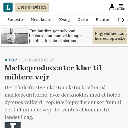
Læs e-avisen
LOGIN
MENU
Seneste
Mest læste
Kvæg
Grise
Planter
Mask
Kun landbruget selv kan
Fugleinfluenza: 
beslutte, om man vil kæmpe
hos europæiske 
juridisk for sin eksistens
ARKIV
13-02-2012 08:57
Mælkeproducenter klar til
mildere vejr
Det hårde frostvejr koster ekstra kræfter på
mælkebedrifterne, hvor der knokles med at holde
dyrenes velfærd i top. Mælkeproducent ser frem til
det lidt mildere vejr, der ventes at komme til
landet i dag.