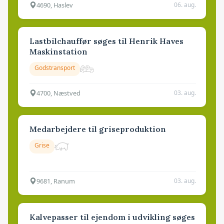
4690, Haslev
06. aug.
Lastbilchauffør søges til Henrik Haves
Maskinstation
Godstransport
4700, Næstved
03. aug.
Medarbejdere til griseproduktion
Grise
9681, Ranum
03. aug.
Kalvepasser til ejendom i udvikling søges