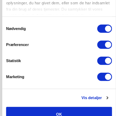
oplysninger, du har givet dem, eller som de har indsamlet
fra din brug af deres tjenester. Du samtykker til vores
cookies, hvis du fortsætter med at anvende vores
hjemmeside.
Samtykkevalg
Nødvendig
Præferencer
BUSINESS
Ejer eller medejer? Nyt tv-format udfordrer
landbrugets ejerstruktur
Statistik
Annonce
Marketing
MARKED
Russisk mælkepris dykker 23 procent
Annonce
Vis detaljer
Loading...
OK