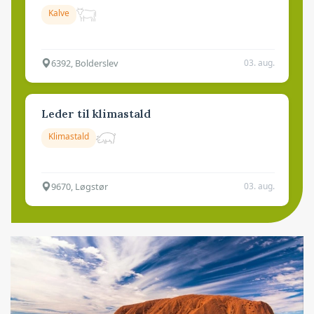
Kalve
6392, Bolderslev
03. aug.
Leder til klimastald
Klimastald
9670, Løgstør
03. aug.