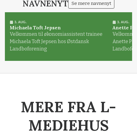
NAVNENYT
Se mere navnenyt
3. AUG.
3. AUG.
Michaela Toft Jepsen
Anette Pl
Velkommen til økonomiassistent trainee
Velkommen 
Michaela Toft Jepsen hos Østdansk
Anette Pl
Landboforening
Landbofor
MERE FRA L-
MEDIEHUS