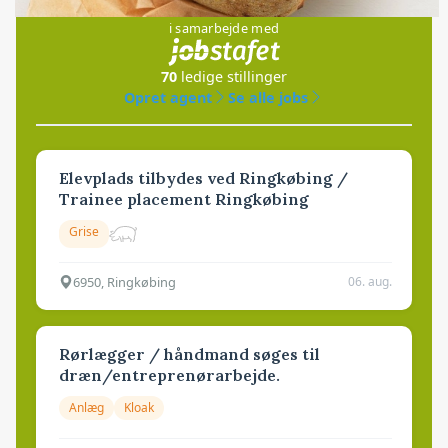
i samarbejde med
70
ledige stillinger
Opret agent
Se alle jobs
Elevplads tilbydes ved Ringkøbing /
Trainee placement Ringkøbing
Grise
6950, Ringkøbing
06. aug.
Rørlægger / håndmand søges til
dræn/entreprenørarbejde.
Anlæg
Kloak