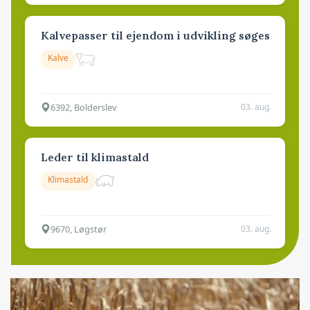
Kalvepasser til ejendom i udvikling søges
Kalve
6392, Bolderslev
03. aug.
Leder til klimastald
Klimastald
9670, Løgstør
03. aug.