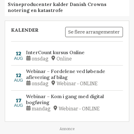
Svineproducenter kalder Danish Crowns
notering en katastrofe
KALENDER
Se flere arrangementer
InterCount kursus Online
12
AUG
onsdag
Online
Webinar – Fordelene ved løbende
12
aflevering af bilag
AUG
onsdag
Webinar - ONLINE
Webinar – Kom i gang med digital
17
bogføring
AUG
mandag
Webinar - ONLINE
Annonce