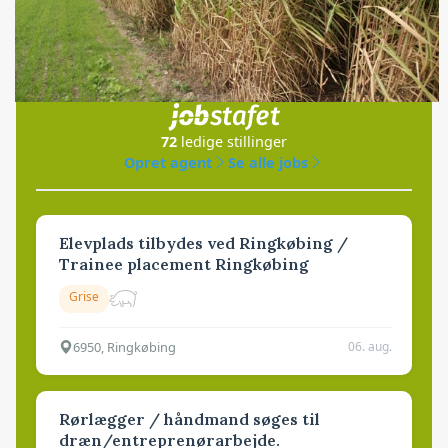
Jobs
i samarbejde med
72
ledige stillinger
Opret agent
Se alle jobs
Elevplads tilbydes ved Ringkøbing /
Trainee placement Ringkøbing
Grise
6950, Ringkøbing
06. aug.
Rørlægger / håndmand søges til
dræn/entreprenørarbejde.