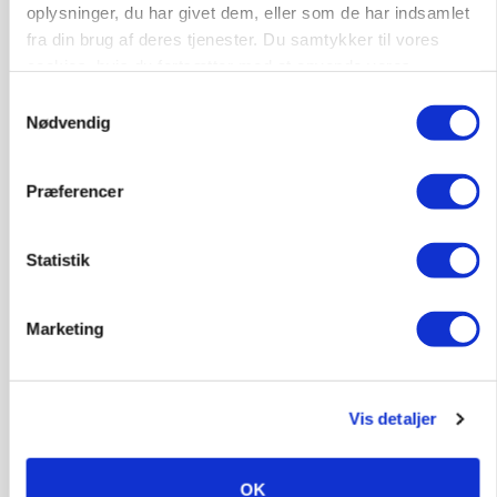
Loading...
oplysninger, du har givet dem, eller som de har indsamlet
fra din brug af deres tjenester. Du samtykker til vores
cookies, hvis du fortsætter med at anvende vores
hjemmeside.
Samtykkevalg
Nødvendig
Præferencer
Statistik
POLITIK
Marketing
»Nu stopper I«: Landbrugsdebattør og
protestgruppe vil demonstrere mod ny
gødskningslov
Vis detaljer
OK