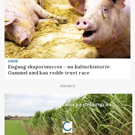
GRISE
Engang eksportsucces – nu kulturhistorie:
Gammel sæd kan redde truet race
Annonce
ARRANGEMENT
Markvandring sætter fokus på elefantgræs
Loading...
Annonce