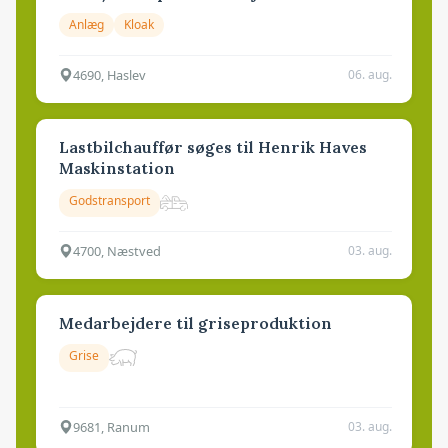
Anlæg
Kloak
4690, Haslev
06. aug.
Lastbilchauffør søges til Henrik Haves
Maskinstation
Godstransport
4700, Næstved
03. aug.
Medarbejdere til griseproduktion
Grise
9681, Ranum
03. aug.