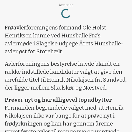
Loading...
Annonce
Frøavlerforeningens formand Ole Holst
Henriksen kunne ved Hunsballe Frø’s
avlermøde i Slagelse udpege Årets Hunsballe-
avler øst for Storebælt.
Avlerforeningens bestyrelse havde blandt en
række indstillede kandidater valgt at give den
ærefulde titel til Henrik Nikolajsen fra Sandved,
der ligger mellem Skælskør og Næstved.
Prøver nyt og har alligevel topudbytter
Formanden begrundede valget med, at Henrik
Nikolajsen ikke var bange for at prøve nyt i
frødyrkningen og han har gennem årerne
været første avler til mange nye og uprøvede