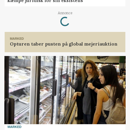
kæmpe juridisk for sin eksistens
Loading...
Annonce
MARKED
Opturen taber pusten på global mejeriauktion
MARKED