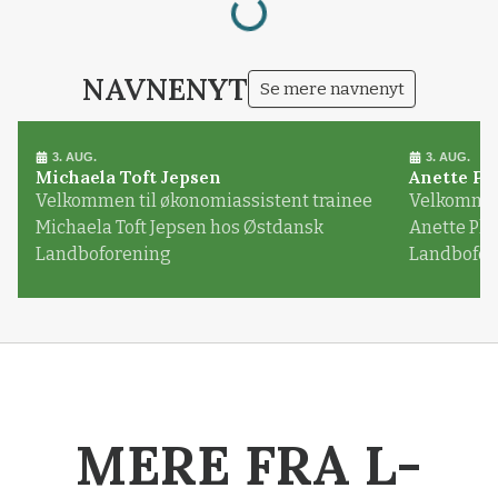
Loading...
NAVNENYT
Se mere navnenyt
3. AUG.
3. AUG.
Michaela Toft Jepsen
Anette Pl
Velkommen til økonomiassistent trainee
Velkommen 
Michaela Toft Jepsen hos Østdansk
Anette Pl
Landboforening
Landbofor
MERE FRA L-