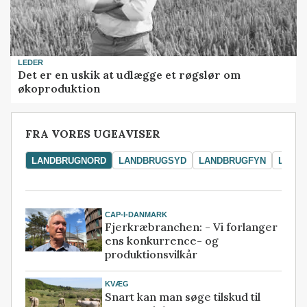
LEDER
Det er en uskik at udlægge et røgslør om
økoproduktion
FRA VORES UGEAVISER
LANDBRUGNORD
LANDBRUGSYD
LANDBRUGFYN
LAND
CAP-I-DANMARK
Fjerkræbranchen: - Vi forlanger
ens konkurrence- og
produktionsvilkår
KVÆG
Snart kan man søge tilskud til