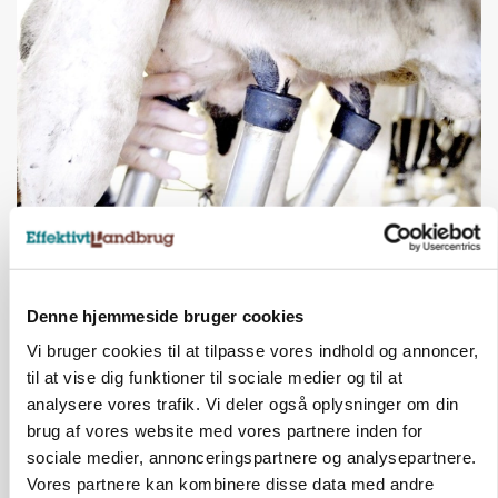
MARKED
Russisk mælkepris dykker 23 procent
Denne hjemmeside bruger cookies
Annonce
Vi bruger cookies til at tilpasse vores indhold og annoncer,
til at vise dig funktioner til sociale medier og til at
BUSINESS
Fra mark til mur: Byggeriet kan åbne nyt
analysere vores trafik. Vi deler også oplysninger om din
marked for biokul
brug af vores website med vores partnere inden for
sociale medier, annonceringspartnere og analysepartnere.
Annonce
Vores partnere kan kombinere disse data med andre