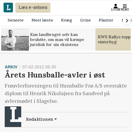
Læs e-avisen
LOGIN
MENU
Seneste
Mest læste
Kvæg
Grise
Planter
Mask
Kun landbruget selv kan
KWS Rallys toppe
beslutte, om man vil kæmpe
vinterbyg
juridisk for sin eksistens
ARKIV
07-02-2012 06:30
Årets Hunsballe-avler i øst
Frøavlerforeningen til Hunsballe Frø A/S overrakte
diplom til Henrik Nikolajsen fra Sandved på
avlermødet i Slagelse.
Redaktionen