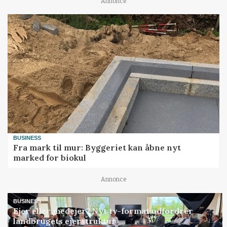
Annonce
BUSINESS
Fra mark til mur: Byggeriet kan åbne nyt
marked for biokul
Annonce
BUSINESS
Ejer eller medejer? Nyt tv-format udfordrer
landbrugets ejerstruktur