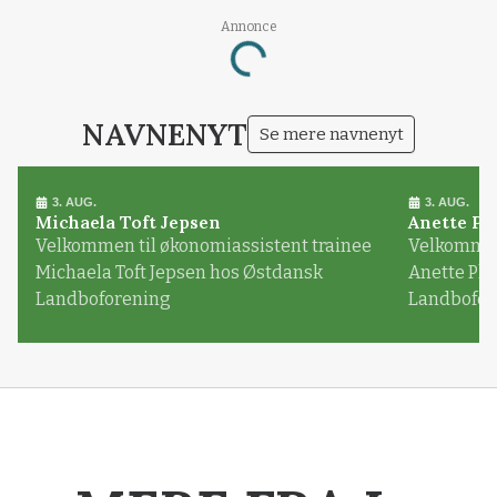
Annonce
Loading...
NAVNENYT
Se mere navnenyt
3. AUG.
3. AUG.
Michaela Toft Jepsen
Anette Pl
Velkommen til økonomiassistent trainee
Velkommen 
Michaela Toft Jepsen hos Østdansk
Anette Pl
Landboforening
Landbofor