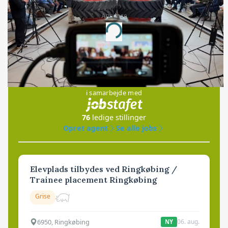
Annonce
Loading...
Jobs
i samarbejde med
76
ledige stillinger
Opret agent
Se alle jobs
Elevplads tilbydes ved Ringkøbing /
Trainee placement Ringkøbing
Grise
6950, Ringkøbing
06. aug.
NY