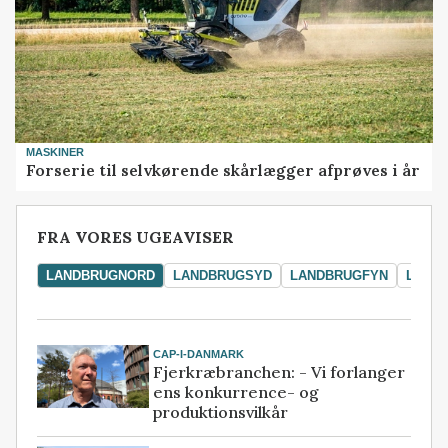
MASKINER
Forserie til selvkørende skårlægger afprøves i år
FRA VORES UGEAVISER
LANDBRUGNORD
LANDBRUGSYD
LANDBRUGFYN
LAND
CAP-I-DANMARK
Fjerkræbranchen: - Vi forlanger
ens konkurrence- og
produktionsvilkår