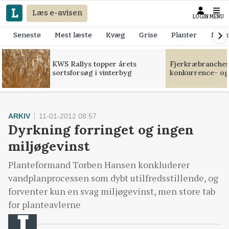
Læs e-avisen
LOGIN
MENU
Seneste
Mest læste
Kvæg
Grise
Planter
Mask
KWS Rallys topper årets
Fjerkræbranchen:
sortsforsøg i vinterbyg
konkurrence- og
ARKIV
11-01-2012 08:57
Dyrkning forringet og ingen
miljøgevinst
Planteformand Torben Hansen konkluderer
vandplanprocessen som dybt utilfredsstillende, og
forventer kun en svag miljøgevinst, men store tab
for planteavlerne