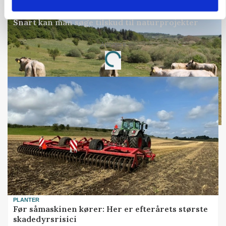
KVÆG
Snart kan man søge tilskud til naturprojekter
Annonce
Loading...
PLANTER
Før såmaskinen kører: Her er efterårets største
skadedyrsrisici