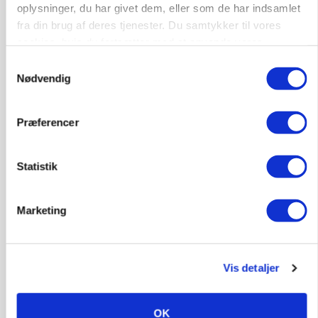
oplysninger, du har givet dem, eller som de har indsamlet
Russisk mælkepris dykker 23 procent
fra din brug af deres tjenester. Du samtykker til vores
cookies, hvis du fortsætter med at anvende vores
Annonce
hjemmeside.
Samtykkevalg
Nødvendig
Præferencer
Statistik
Marketing
POLITIK
»Nu stopper I«: Landbrugsdebattør og
protestgruppe vil demonstrere mod ny
Vis detaljer
gødskningslov
Annonce
OK