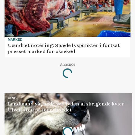
MARKED
Uændret notering: Spæde lyspunkter i fortsat
presset marked for oksekød
Annonce
Loading...
ULVE
Landmand vågnede ved lyden af skrigende kvier:
Ulven stod på foderbordet
Annonce
Loading...