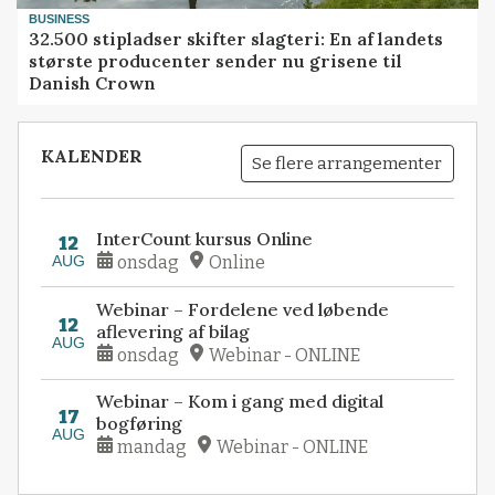
BUSINESS
32.500 stipladser skifter slagteri: En af landets
største producenter sender nu grisene til
Danish Crown
KALENDER
Se flere arrangementer
InterCount kursus Online
12
AUG
onsdag
Online
Webinar – Fordelene ved løbende
12
aflevering af bilag
AUG
onsdag
Webinar - ONLINE
Webinar – Kom i gang med digital
17
bogføring
AUG
mandag
Webinar - ONLINE