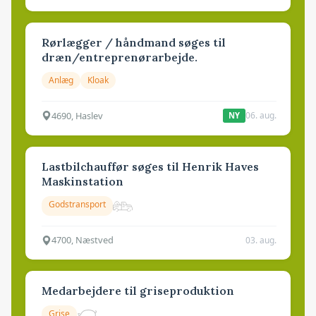
Rørlægger / håndmand søges til
dræn/entreprenørarbejde.
Anlæg
Kloak
4690, Haslev
06. aug.
NY
Lastbilchauffør søges til Henrik Haves
Maskinstation
Godstransport
4700, Næstved
03. aug.
Medarbejdere til griseproduktion
Grise