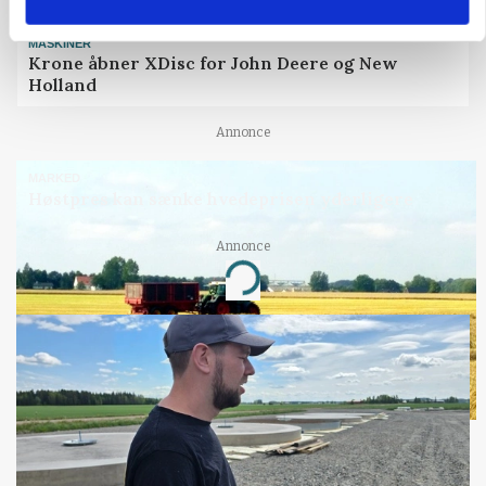
MASKINER
Krone åbner XDisc for John Deere og New
Holland
Annonce
MARKED
Høstpres kan sænke hvedeprisen yderligere
Annonce
Loading...