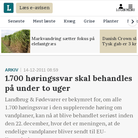
Læs e-avisen
LOGIN
MENU
Seneste
Mest læste
Kvæg
Grise
Planter
Mask
Markvandring sætter fokus på
Danish Crown slår
elefantgræs
Tysk gab er 3 kr
ARKIV
14-12-2011 08:59
1.700 høringssvar skal behandles
på under to uger
Landbrug & Fødevarer er bekymret for, om alle
1.700 høringssvar i den supplerende høring om
vandplaner, kan nå at blive behandlet seriøst inden
den 22. december, hvor det er meningen, at de
endelige vandplaner bliver sendt til EU-