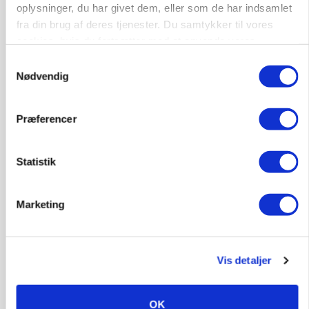
oplysninger, du har givet dem, eller som de har indsamlet
fra din brug af deres tjenester. Du samtykker til vores
cookies, hvis du fortsætter med at anvende vores
hjemmeside.
Samtykkevalg
Nødvendig
MARKED
Præferencer
Grisenoteringen er uændret
Annonce
Statistik
Marketing
Vis detaljer
OK