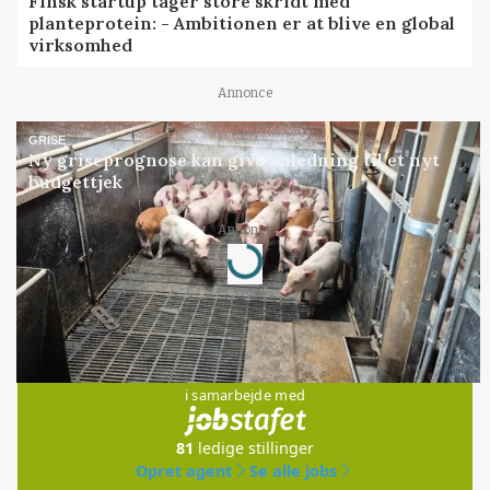
Finsk startup tager store skridt med
planteprotein: - Ambitionen er at blive en global
virksomhed
Annonce
GRISE
Ny griseprognose kan give anledning til et nyt
budgettjek
Annonce
Loading...
Jobs
i samarbejde med
81
ledige stillinger
Opret agent
Se alle jobs