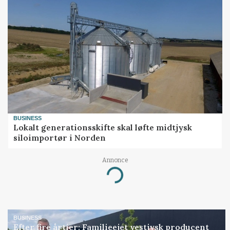
BUSINESS
Lokalt generationsskifte skal løfte midtjysk
siloimportør i Norden
Annonce
Loading...
BUSINESS
Efter fire årtier: Familieejet vestjysk producent