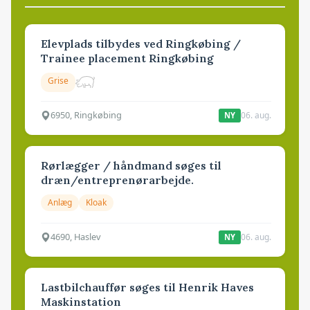
Elevplads tilbydes ved Ringkøbing /
Trainee placement Ringkøbing
Grise
6950, Ringkøbing
06. aug.
NY
Rørlægger / håndmand søges til
dræn/entreprenørarbejde.
Anlæg
Kloak
4690, Haslev
06. aug.
NY
Lastbilchauffør søges til Henrik Haves
Maskinstation