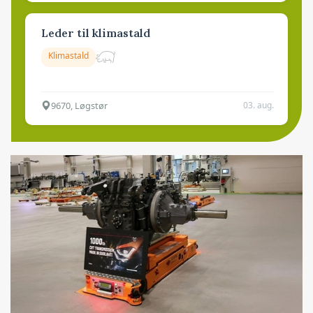
Leder til klimastald
Klimastald
9670, Løgstør
03. aug.