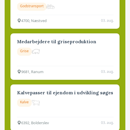
Godstransport
4700, Næstved
03. aug.
Medarbejdere til griseproduktion
Grise
9681, Ranum
03. aug.
Kalvepasser til ejendom i udvikling søges
Kalve
6392, Bolderslev
03. aug.