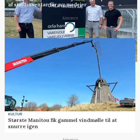
af staldinventar får ny medejer
Annonce
Loading...
KULTUR
Største Manitou fik gammel vindmølle til at
snurre igen
Annonce