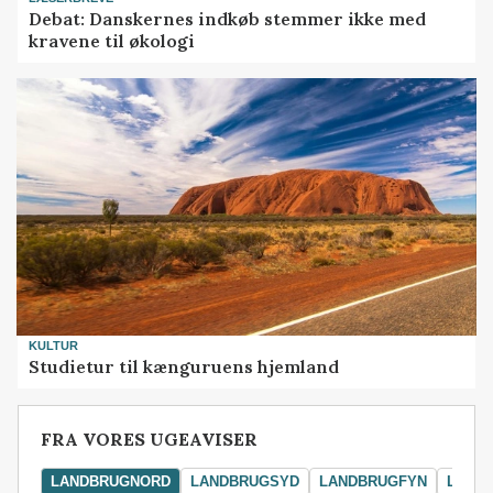
Debat: Danskernes indkøb stemmer ikke med
kravene til økologi
KULTUR
Studietur til kænguruens hjemland
FRA VORES UGEAVISER
LANDBRUGNORD
LANDBRUGSYD
LANDBRUGFYN
LAND