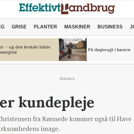
ÆG
GRISE
PLANTER
MASKINER
BUSINESS
J
r – og den brutale lektie
På døgnvagt i høsten
inansgeni
Annonce
er kundepleje
hristensen fra Rønnede kommer også til Have
 virksomhedens image.