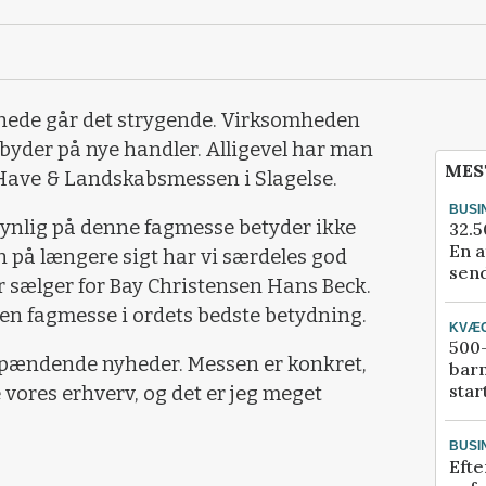
nede går det strygende. Virksomheden
g byder på nye handler. Alligevel har man
MES
e i Have & Landskabsmessen i Slagelse.
BUSI
e synlig på denne fagmesse betyder ikke
32.5
En a
 på længere sigt har vi særdeles god
send
er sælger for Bay Christensen Hans Beck.
 en fagmesse i ordets bedste betydning.
KVÆ
500-
 spændende nyheder. Messen er konkret,
bar
star
 vores erhverv, og det er jeg meget
BUSI
Efte