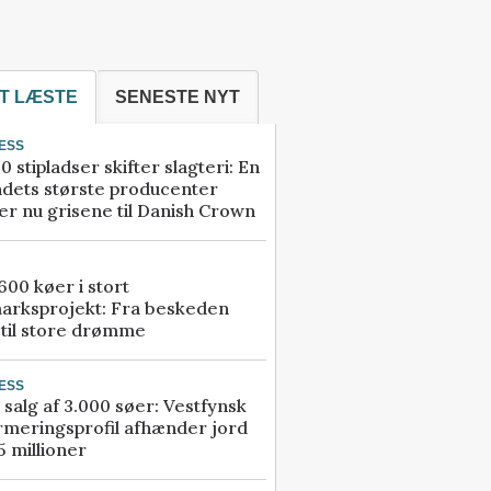
T LÆSTE
SENESTE NYT
ESS
0 stipladser skifter slagteri: En
ndets største producenter
r nu grisene til Danish Crown
00 køer i stort
arksprojekt: Fra beskeden
 til store drømme
ESS
 salg af 3.000 søer: Vestfynsk
rmeringsprofil afhænder jord
5 millioner