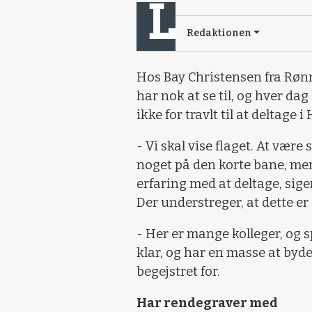
Redaktionen
Hos Bay Christensen fra Røn
har nok at se til, og hver da
ikke for travlt til at deltag
- Vi skal vise flaget. At vær
noget på den korte bane, men
erfaring med at deltage, sig
Der understreger, at dette er
- Her er mange kolleger, og
klar, og har en masse at byde
begejstret for.
Har rendegraver med