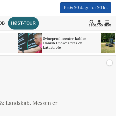
Prøv 30 dage for 30 kr.
OB
HØST-TOUR
SØG
LOGIN
MENU
Svineproducenter kalder
Danish Crowns pris en
katastrofe
 & Landskab. Messen er