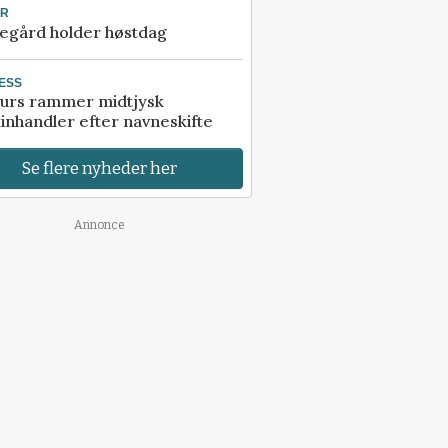
UR
egård holder høstdag
ESS
urs rammer midtjysk
inhandler efter navneskifte
Se flere nyheder her
Annonce