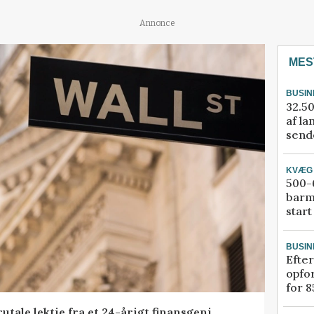
Annonce
MES
BUSIN
32.50
af la
sende
KVÆG
500-6
barm
start
BUSIN
Efter
opfo
for 8
tale lektie fra et 24-årigt finansgeni