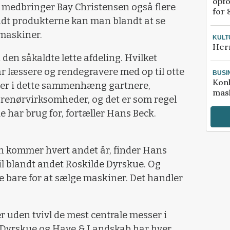
opfo
 medbringer Bay Christensen også flere
for 
ndt produkterne kan man blandt at se
maskiner.
KULT
Her
den såkaldte lette afdeling. Hvilket
ar læssere og rendegravere med op til otte
BUSI
Kon
 er i dette sammenhæng gartnere,
mask
enørvirksomheder, og det er som regel
e har brug for, fortæller Hans Beck.
 kommer hvert andet år, finder Hans
til blandt andet Roskilde Dyrskue. Og
e bare for at sælge maskiner. Det handler
r uden tvivl de mest centrale messer i
 Dyrskue og Have & Landskab har hver