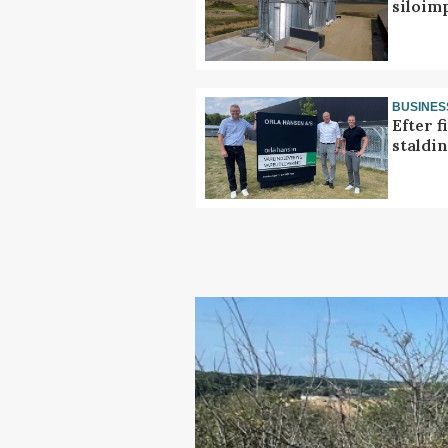
siloim
BUSINES
Efter f
staldi