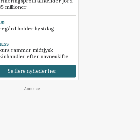
rmeringsprofil afhænder jord
85 millioner
UR
regård holder høstdag
NESS
kurs rammer midtjysk
inhandler efter navneskifte
Se flere nyheder her
Annonce