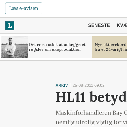
Læs e-avisen
SENESTE
KV
Det er en uskik at udlægge et
Nye aktierekorde
røgslør om økoproduktion
fra et 24-årigt f
ARKIV
25-08-2011 09:02
HL11 betyd
Maskinforhandleren Bay C
nemlig utrolig vigtig for