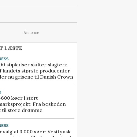
Annonce
T LÆSTE
NESS
00 stipladser skifter slagteri:
f landets største producenter
er nu grisene til Danish Crown
G
600 køer i stort
marksprojekt: Fra beskeden
t til store drømme
NESS
r salg af 3.000 søer: Vestfynsk