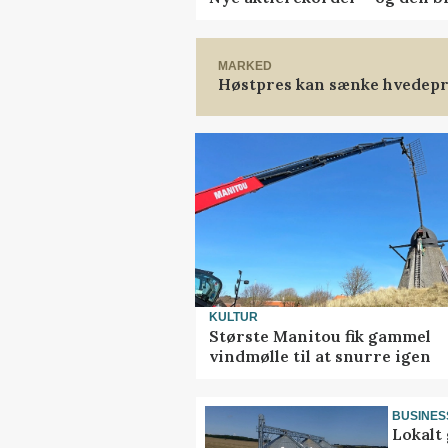
MARKED
Høstpres kan sænke hvedepr
KULTUR
Største Manitou fik gammel
vindmølle til at snurre igen
BUSINES
Lokalt 