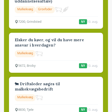
uddannelsesaftale)
Malkekvæg
Grovfoder
7200, Grindsted
10. aug.
NY
Elsker du køer, og vil du have mere
ansvar i hverdagen?
Malkekvæg
5672, Broby
10. aug.
NY
🐄 Driftsleder søges til
malkekvægsbedrift
Malkekvæg
8830, Tjele
10. aug.
NY