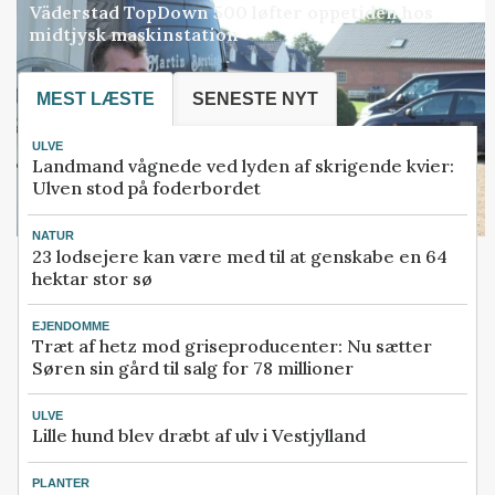
Väderstad TopDown 500 løfter oppetiden hos
midtjysk maskinstation
MEST LÆSTE
SENESTE NYT
ULVE
Landmand vågnede ved lyden af skrigende kvier:
Ulven stod på foderbordet
NATUR
23 lodsejere kan være med til at genskabe en 64
hektar stor sø
EJENDOMME
Træt af hetz mod griseproducenter: Nu sætter
Søren sin gård til salg for 78 millioner
ULVE
Lille hund blev dræbt af ulv i Vestjylland
PLANTER