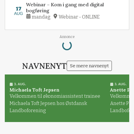
Webinar – Kom i gang med digital
17
bogføring
AUG
mandag
Webinar - ONLINE
Annonce
Loading...
NAVNENYT
Se mere navnenyt
3. AUG.
3. AUG.
Michaela Toft Jepsen
Anette Pl
Velkommen til økonomiassistent trainee
Velkommen 
Michaela Toft Jepsen hos Østdansk
Anette Pl
Landboforening
Landbofor