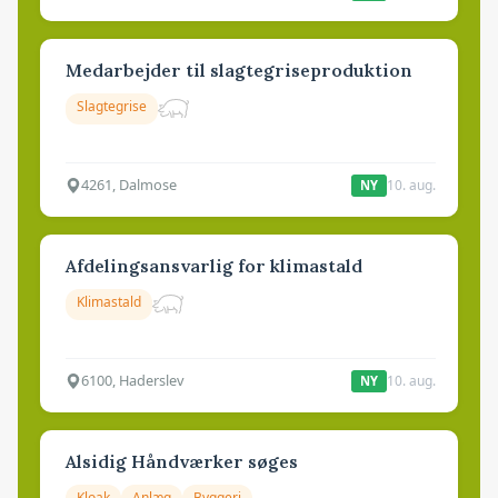
Medarbejder til slagtegriseproduktion
Slagtegrise
4261, Dalmose
10. aug.
NY
Afdelingsansvarlig for klimastald
Klimastald
6100, Haderslev
10. aug.
NY
Alsidig Håndværker søges
Kloak
Anlæg
Byggeri