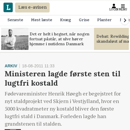
Læs e-avisen
LOGIN
MENU
Seneste
Mest læste
Kvæg
Grise
Planter
Mask
Det er helt i hegnet, når nogen
Debat: Rewilding
fortsat påstår, at ulve hører
skandaløst af m
hjemme i nutidens Danmark
ARKIV
18-08-2011 11:33
Ministeren lagde første sten til
lugtfri kostald
Fødevareminister Henrik Høegh er begejstret for
nyt staldprojekt ved Skjern i Vestjylland, hvor en
5000 kvadratmeter ny kostald bliver den første
lugtfri stald i Danmark. Forleden lagde han
grundstenen til stalden.