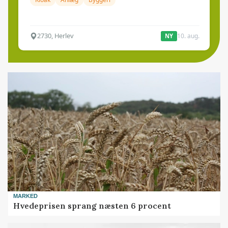
2730, Herlev
10. aug.
NY
MARKED
Hvedeprisen sprang næsten 6 procent