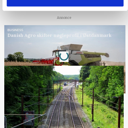
sig 8 mio.
Annonce
BUSINESS
Danish Agro skifter nøgleprofil i Østdanmark
Annonce
Loading...