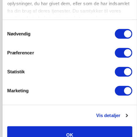
oplysninger, du har givet dem, eller som de har indsamlet
fra din brug af deres tjenester. Du samtykker til vores
cookies, hvis du fortsætter med at anvende vores
PLANTER
hjemmeside.
Samtykkevalg
Grøntsagsproduktion presset af kvælstofkrav:
Nødvendig
Seks hektar brak for én hektar porrer
Annonce
Præferencer
Statistik
Marketing
Vis detaljer
BUSINESS
OK
Stærkt år for griseformand: Overskud nærmer