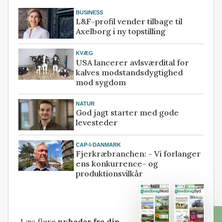
BUSINESS
L&F-profil vender tilbage til
Axelborg i ny topstilling
KVÆG
USA lancerer avlsværdital for
kalves modstandsdygtighed
mod sygdom
NATUR
God jagt starter med gode
levesteder
CAP-I-DANMARK
Fjerkræbranchen: - Vi forlanger
ens konkurrence- og
produktionsvilkår
Læs flere
nyheder fra din