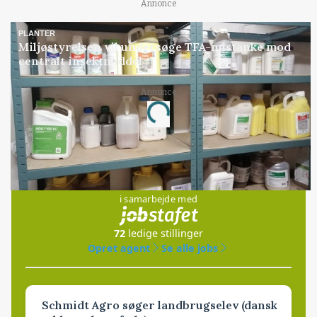
Annonce
PLANTER
Miljøstyrelsen vil undersøge TFA-mistanke mod
centralt insektmiddel
Loading...
Annonce
Jobs
i samarbejde med
72
ledige stillinger
Opret agent
Se alle jobs
Schmidt Agro søger landbrugselev (dansk