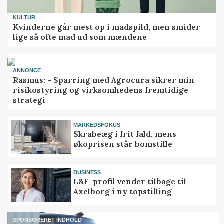
KULTUR
Kvinderne går mest op i madspild, men smider
lige så ofte mad ud som mændene
ANNONCE
Rasmus: - Sparring med Agrocura sikrer min
risikostyring og virksomhedens fremtidige
strategi
MARKEDSFOKUS
Skrabeæg i frit fald, mens
økoprisen står bomstille
BUSINESS
L&F-profil vender tilbage til
Axelborg i ny topstilling
SPONSORERET INDHOLD