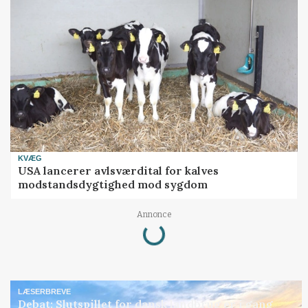
KVÆG
USA lancerer avlsværdital for kalves
modstandsdygtighed mod sygdom
Annonce
Loading...
LÆSERBREVE
Debat: Slutspillet for dansk landbrug er i gang