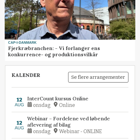
CAP-I-DANMARK
Fjerkræbranchen: - Vi forlanger ens
konkurrence- og produktionsvilkår
KALENDER
Se flere arrangementer
InterCount kursus Online
12
AUG
onsdag
Online
Webinar – Fordelene ved løbende
12
aflevering af bilag
AUG
onsdag
Webinar - ONLINE