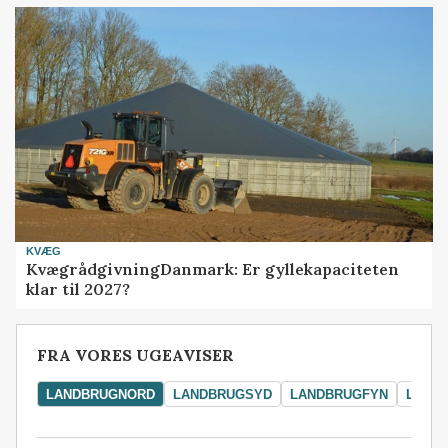
KVÆG
KvægrådgivningDanmark: Er gyllekapaciteten
klar til 2027?
FRA VORES UGEAVISER
LANDBRUGNORD
LANDBRUGSYD
LANDBRUGFYN
LAND