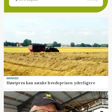
MARKED
Høstpres kan sænke hvedeprisen yderligere