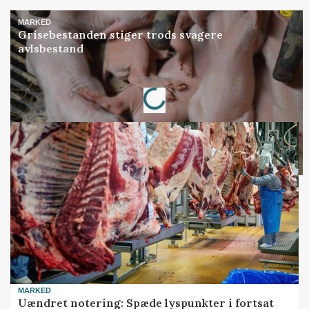
MARKED
Grisebestanden stiger trods svagere
avlsbestand
Loading...
Annonce
MARKED
Uændret notering: Spæde lyspunkter i fortsat