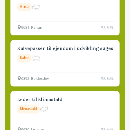
Grise
9681, Ranum
03. aug.
Kalvepasser til ejendom i udvikling søges
Kalve
6392, Bolderslev
03. aug.
Leder til klimastald
Klimastald
9670, Løgstør
03. aug.