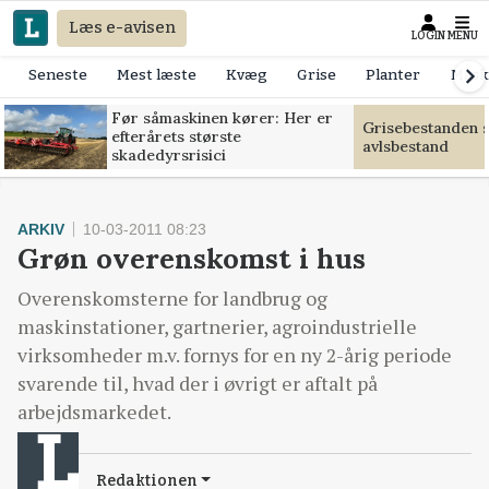
Læs e-avisen
LOGIN
MENU
Seneste
Mest læste
Kvæg
Grise
Planter
Mask
Før såmaskinen kører: Her er
Grisebestanden s
efterårets største
avlsbestand
skadedyrsrisici
ARKIV
10-03-2011 08:23
Grøn overenskomst i hus
Overenskomsterne for landbrug og
maskinstationer, gartnerier, agroindustrielle
virksomheder m.v. fornys for en ny 2-årig periode
svarende til, hvad der i øvrigt er aftalt på
arbejdsmarkedet.
Redaktionen