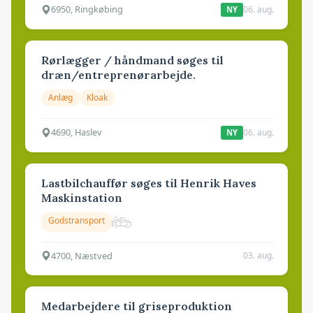
6950, Ringkøbing
06. aug.
NY
Rørlægger / håndmand søges til
dræn/entreprenørarbejde.
Anlæg
Kloak
4690, Haslev
06. aug.
NY
Lastbilchauffør søges til Henrik Haves
Maskinstation
Godstransport
4700, Næstved
03. aug.
Medarbejdere til griseproduktion