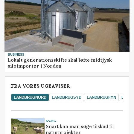
BUSINESS
Lokalt generationsskifte skal løfte midtjysk
siloimportør i Norden
FRA VORES UGEAVISER
LANDBRUGNORD
LANDBRUGSYD
LANDBRUGFYN
LAND
KVÆG
Snart kan man søge tilskud til
naturprojekter