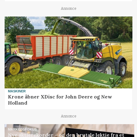
Annonce
MASKINER
Krone åbner XDisc for John Deere og New
Holland
Annonce
MARKEDSFOKUS
Nye aktierekorder – og den brutale lektie fra et