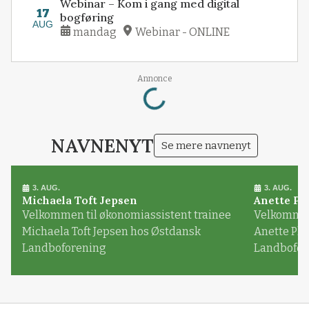
Webinar – Kom i gang med digital
17
bogføring
AUG
mandag
Webinar - ONLINE
Loading...
Annonce
NAVNENYT
Se mere navnenyt
3. AUG.
3. AUG.
Michaela Toft Jepsen
Anette Pl
Velkommen til økonomiassistent trainee
Velkommen 
Michaela Toft Jepsen hos Østdansk
Anette Pl
Landboforening
Landbofor