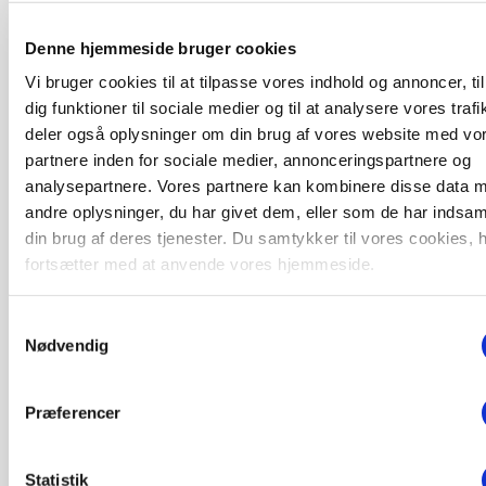
Denne hjemmeside bruger cookies
Vi bruger cookies til at tilpasse vores indhold og annoncer, til
dig funktioner til sociale medier og til at analysere vores trafi
deler også oplysninger om din brug af vores website med vo
partnere inden for sociale medier, annonceringspartnere og
LEDER
analysepartnere. Vores partnere kan kombinere disse data 
Det er en uskik at udlægge et røgslør om
økoproduktion
andre oplysninger, du har givet dem, eller som de har indsaml
Loading...
din brug af deres tjenester. Du samtykker til vores cookies, 
Annonce
fortsætter med at anvende vores hjemmeside.
Samtykkevalg
Nødvendig
ARRANGEMENT
Markvandring sætter fokus på elefantgræs
Præferencer
Loading...
Annonce
Statistik