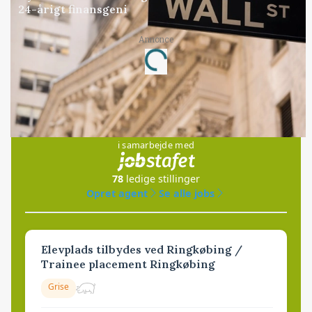
24-årigt finansgeni
Annonce
Loading...
Jobs
i samarbejde med
78
ledige stillinger
Opret agent
Se alle jobs
Elevplads tilbydes ved Ringkøbing /
Trainee placement Ringkøbing
Grise