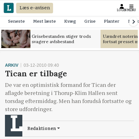
Læs e-avisen
LOGIN
MENU
Seneste
Mest læste
Kvæg
Grise
Planter
Mask
Grisebestanden stiger trods
Uændret notering
svagere avlsbestand
fortsat presset 
ARKIV
03-12-2010 09:40
Tican er tilbage
De var en optimistisk formand for Tican der
aflagde beretning i Thorup-Klim Hallen sent
torsdag eftermiddag. Men han forudså fortsatte og
store udfordringer.
Redaktionen