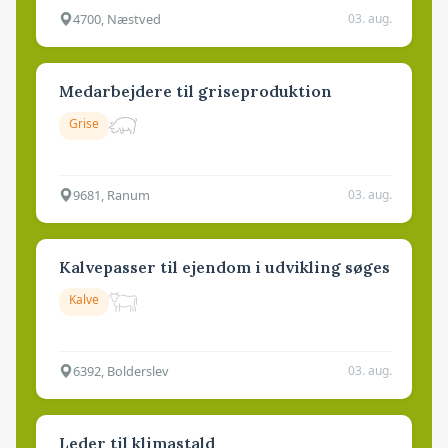
4700, Næstved
03. aug.
Medarbejdere til griseproduktion
Grise
9681, Ranum
03. aug.
Kalvepasser til ejendom i udvikling søges
Kalve
6392, Bolderslev
03. aug.
Leder til klimastald