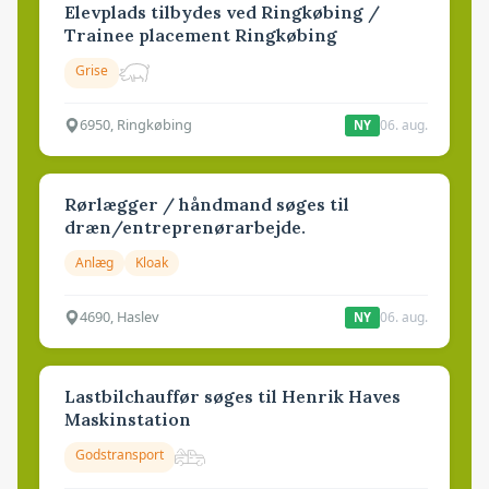
Elevplads tilbydes ved Ringkøbing /
Trainee placement Ringkøbing
Grise
6950, Ringkøbing
06. aug.
NY
Rørlægger / håndmand søges til
dræn/entreprenørarbejde.
Anlæg
Kloak
4690, Haslev
06. aug.
NY
Lastbilchauffør søges til Henrik Haves
Maskinstation
Godstransport