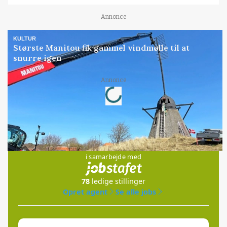
Annonce
KULTUR
Største Manitou fik gammel vindmølle til at
snurre igen
Loading...
Annonce
Jobs
i samarbejde med
78
ledige stillinger
Opret agent
Se alle jobs