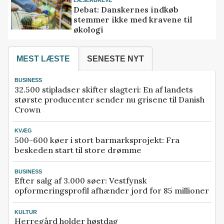
LÆSERBREVE
Debat: Danskernes indkøb
stemmer ikke med kravene til
økologi
MEST LÆSTE
SENESTE NYT
BUSINESS
32.500 stipladser skifter slagteri: En af landets
største producenter sender nu grisene til Danish
Crown
KVÆG
500-600 køer i stort barmarksprojekt: Fra
beskeden start til store drømme
BUSINESS
Efter salg af 3.000 søer: Vestfynsk
opformeringsprofil afhænder jord for 85 millioner
KULTUR
Herregård holder høstdag