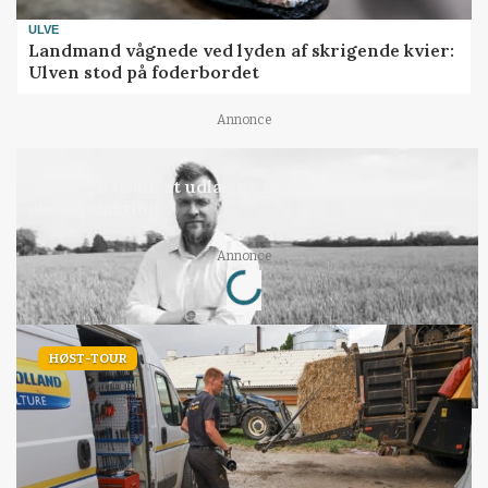
ULVE
Landmand vågnede ved lyden af skrigende kvier:
Ulven stod på foderbordet
Annonce
LEDER
Det er en uskik at udlægge et røgslør om
økoproduktion
Loading...
Annonce
HØST-TOUR