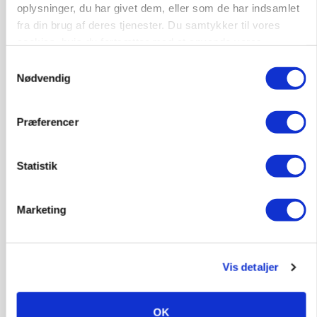
siloimportør i Norden
oplysninger, du har givet dem, eller som de har indsamlet
fra din brug af deres tjenester. Du samtykker til vores
cookies, hvis du fortsætter med at anvende vores
hjemmeside.
Samtykkevalg
Nødvendig
Præferencer
Statistik
PLANTER
Marketing
Før såmaskinen kører: Her er efterårets største
skadedyrsrisici
Vis detaljer
OK