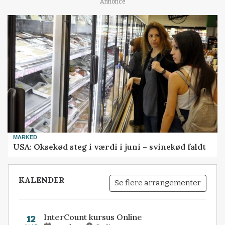
Annonce
MARKED
USA: Oksekød steg i værdi i juni – svinekød faldt
KALENDER
Se flere arrangementer
InterCount kursus Online
12