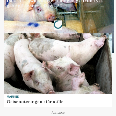
Danish Crown slår igen i noteringsstrid: Tysk
gab er 3 kroner – ikke 4,30
Loading...
Annonce
MARKED
Grisenoteringen står stille
Annonce