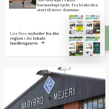
500-600 køer i stort
barmarksprojekt: Fra beskeden
start til store drømme
Læs flere
nyheder fra din
region
i din
lokale
landbrugsavis