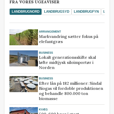
FRA VORES UGEAVISER
LANDBRUGNORD
LANDBRUGSYD
LANDBRUGFYN
LAND
ARRANGEMENT
Markvandring sætter fokus på
elefantgræs
BUSINESS
Lokalt generationsskifte skal
løfte midtjysk siloimportør i
Norden
BUSINESS
Efter lån på 182 millioner: Sindal
Biogas vil fordoble produktionen
og behandle 800.000 ton
biomasse
KVÆG