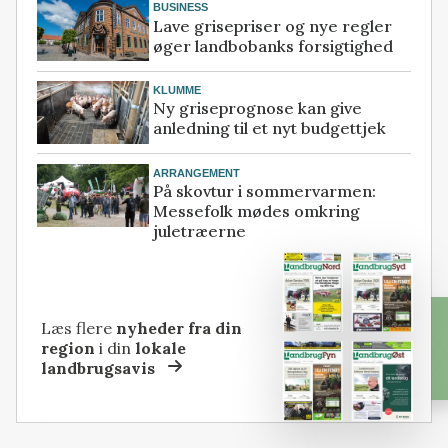
BUSINESS
Lave grisepriser og nye regler
øger landbobanks forsigtighed
KLUMME
Ny griseprognose kan give
anledning til et nyt budgettjek
ARRANGEMENT
På skovtur i sommervarmen:
Messefolk mødes omkring
juletræerne
Læs flere
nyheder fra din
region
i din
lokale
landbrugsavis