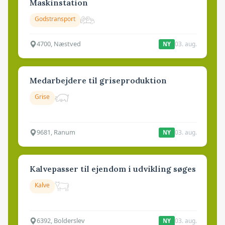
Maskinstation
Godstransport
4700, Næstved
03. aug.
NY
Medarbejdere til griseproduktion
Grise
9681, Ranum
03. aug.
NY
Kalvepasser til ejendom i udvikling søges
Kalve
6392, Bolderslev
03. aug.
NY