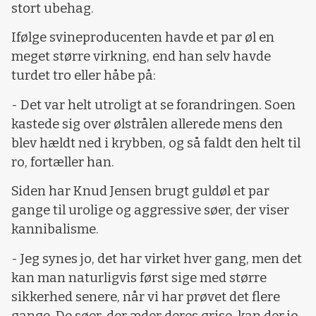
stort ubehag.
Ifølge svineproducenten havde et par øl en
meget større virkning, end han selv havde
turdet tro eller håbe på:
- Det var helt utroligt at se forandringen. Soen
kastede sig over ølstrålen allerede mens den
blev hældt ned i krybben, og så faldt den helt til
ro, fortæller han.
Siden har Knud Jensen brugt guldøl et par
gange til urolige og aggressive søer, der viser
kannibalisme.
- Jeg synes jo, det har virket hver gang, men det
kan man naturligvis først sige med større
sikkerhed senere, når vi har prøvet det flere
gange. De søer, der æder deres grise, kan der jo