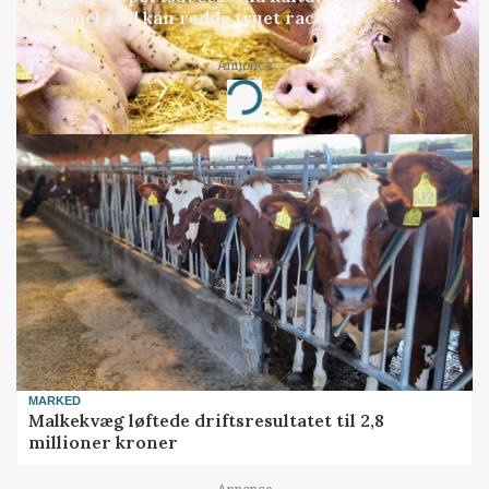
Gammel sæd kan redde truet race
Annonce
Loading...
MARKED
Malkekvæg løftede driftsresultatet til 2,8
millioner kroner