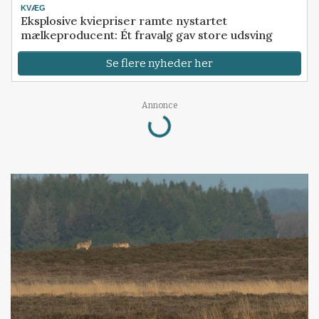
KVÆG
Eksplosive kviepriser ramte nystartet
mælkeproducent: Ét fravalg gav store udsving
Se flere nyheder her
Loading...
Annonce