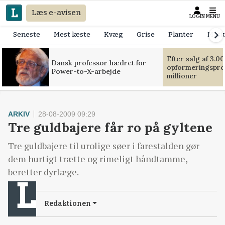
Læs e-avisen
LOGIN
MENU
Seneste
Mest læste
Kvæg
Grise
Planter
Mask
Efter salg af 3.0
Dansk professor hædret for
opformeringsprof
Power-to-X-arbejde
millioner
ARKIV
28-08-2009 09:29
Tre guldbajere får ro på gyltene
Tre guldbajere til urolige søer i farestalden gør
dem hurtigt trætte og rimeligt håndtamme,
beretter dyrlæge.
Redaktionen