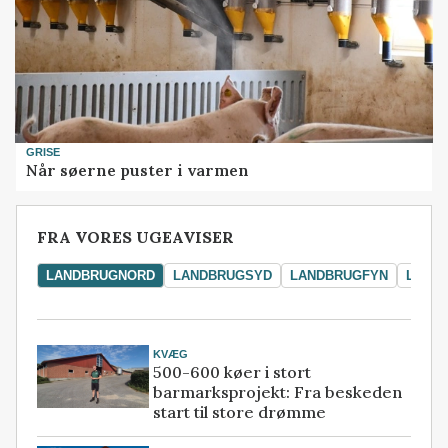
GRISE
Når søerne puster i varmen
FRA VORES UGEAVISER
LANDBRUGNORD
LANDBRUGSYD
LANDBRUGFYN
LAND
KVÆG
500-600 køer i stort
barmarksprojekt: Fra beskeden
start til store drømme