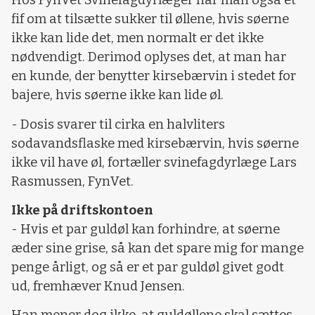
Hos FynVet Svinefagdyrlæger har man også et
fif om at tilsætte sukker til øllene, hvis søerne
ikke kan lide det, men normalt er det ikke
nødvendigt. Derimod oplyses det, at man har
en kunde, der benytter kirsebærvin i stedet for
bajere, hvis søerne ikke kan lide øl.
- Dosis svarer til cirka en halvliters
sodavandsflaske med kirsebærvin, hvis søerne
ikke vil have øl, fortæller svinefagdyrlæge Lars
Rasmussen, FynVet.
Ikke på driftskontoen
- Hvis et par guldøl kan forhindre, at søerne
æder sine grise, så kan det spare mig for mange
penge årligt, og så er et par guldøl givet godt
ud, fremhæver Knud Jensen.