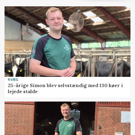
KVÆG
25-årige Simon blev selvstændig med 130 køer i
lejede stalde