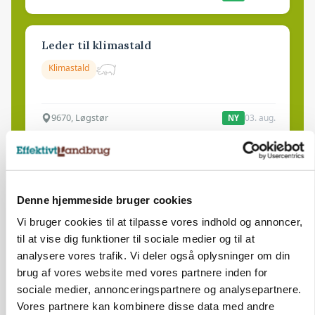
Leder til klimastald
Klimastald
9670, Løgstør
03. aug.
NY
Produktionsleder til nyrenoveret
polteopformering
Denne hjemmeside bruger cookies
Avl/opformering
Vi bruger cookies til at tilpasse vores indhold og annoncer,
til at vise dig funktioner til sociale medier og til at
9670, Løgstør
03. aug.
NY
analysere vores trafik. Vi deler også oplysninger om din
brug af vores website med vores partnere inden for
sociale medier, annonceringspartnere og analysepartnere.
Medarbejder - fodermester søges
Vores partnere kan kombinere disse data med andre