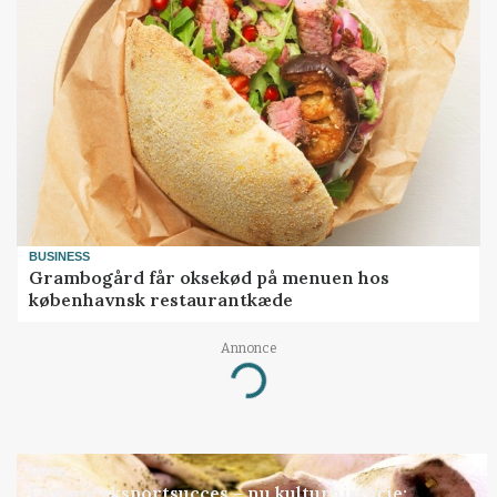
BUSINESS
Grambogård får oksekød på menuen hos
københavnsk restaurantkæde
Annonce
Loading...
GRISE
Engang eksportsucces – nu kulturhistorie: