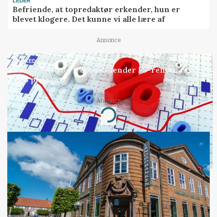
LEDER
Befriende, at topredaktør erkender, hun er
blevet klogere. Det kunne vi alle lære af
Annonce
MARKED
Olieprisfald og fredshåb sender F5-renten ned
på 3 procent
Annonce
Loading...