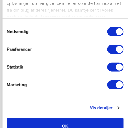
Kalve
Grovfoder
oplysninger, du har givet dem, eller som de har indsamlet
fra din brug af deres tjenester. Du samtykker til vores
cookies, hvis du fortsætter med at anvende vores
6270, Tønder
31. jul.
hjemmeside.
Samtykkevalg
Nødvendig
Præferencer
Statistik
Marketing
Vis detaljer
POLITIK
Forud for ny kvælstoflov: Blot ét trepartsprojekt
færdigt i juli
OK