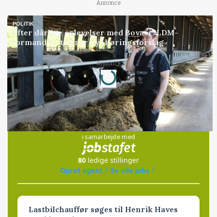
Annonce
POLITIK
Efter dårlige oplevelser med Bovaer: LDM-
formand kritiserer nyt høringsforslag
Loading...
Annonce
Jobs
i samarbejde med
80
ledige stillinger
Opret agent
Se alle jobs
Lastbilchauffør søges til Henrik Haves