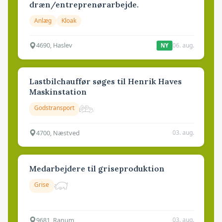
dræn/entreprenørarbejde.
Anlæg
Kloak
4690, Haslev
06. aug.
NY
Lastbilchauffør søges til Henrik Haves
Maskinstation
Godstransport
4700, Næstved
03. aug.
Medarbejdere til griseproduktion
Grise
9681, Ranum
03. aug.