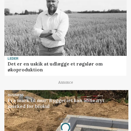
LEDER
Det er en uskik at udlægge et røgslør om
økoproduktion
Annonce
BUSINESS
Fra mark til mur: Byggeriet kan åbne nyt
marked for biokul
Annonce