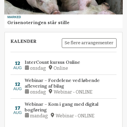
MARKED
Grisenoteringen står stille
KALENDER
Se flere arrangementer
InterCount kursus Online
12
AUG
onsdag
Online
Webinar – Fordelene ved løbende
12
aflevering af bilag
AUG
onsdag
Webinar - ONLINE
Webinar – Kom i gang med digital
17
bogføring
AUG
mandag
Webinar - ONLINE