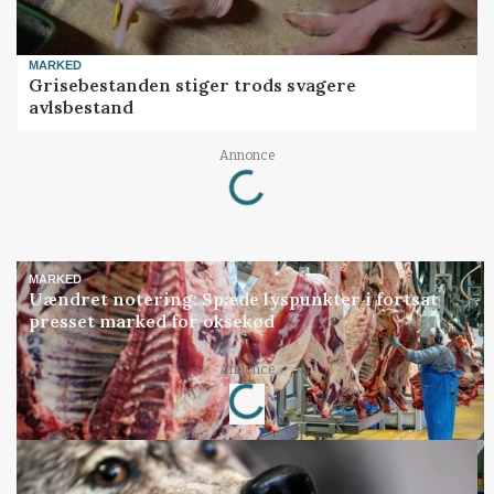
MARKED
Grisebestanden stiger trods svagere
avlsbestand
Loading...
Annonce
MARKED
Uændret notering: Spæde lyspunkter i fortsat
presset marked for oksekød
Loading...
Annonce