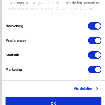
oplysninger, du har givet dem, eller som de har indsamlet
fra din brug af deres tjenester. Du samtykker til vores
cookies, hvis du fortsætter med at anvende vores
hjemmeside.
Samtykkevalg
Nødvendig
Præferencer
Statistik
POLITIK
»Nu stopper I«: Landbrugsdebattør og
protestgruppe vil demonstrere mod ny
Marketing
gødskningslov
Annonce
Vis detaljer
POLITIK
Folketinget behandler ny gødskningslov: Sådan
kan den ændre din bedrift fra 2027
OK