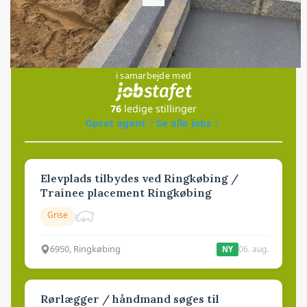
Loading...
Jobs
i samarbejde med
76
ledige stillinger
Opret agent
Se alle jobs
Elevplads tilbydes ved Ringkøbing /
Trainee placement Ringkøbing
Grise
6950, Ringkøbing
06. aug.
NY
Rørlægger / håndmand søges til