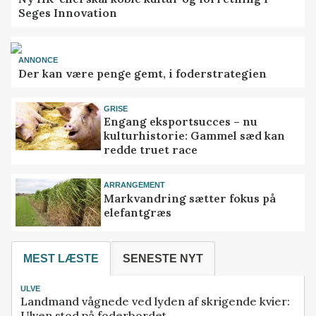
Seges Innovation
ANNONCE
Der kan være penge gemt, i foderstrategien
GRISE
Engang eksportsucces – nu
kulturhistorie: Gammel sæd kan
redde truet race
ARRANGEMENT
Markvandring sætter fokus på
elefantgræs
MEST LÆSTE
SENESTE NYT
ULVE
Landmand vågnede ved lyden af skrigende kvier:
Ulven stod på foderbordet