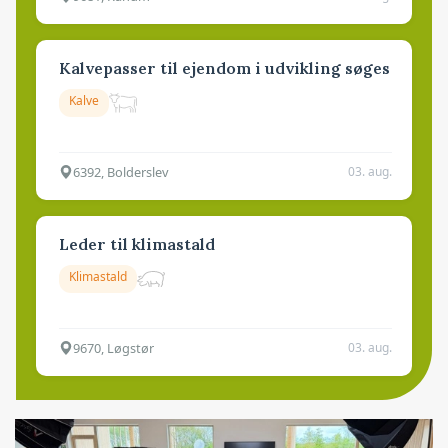
Kalvepasser til ejendom i udvikling søges
Kalve
6392, Bolderslev
03. aug.
Leder til klimastald
Klimastald
9670, Løgstør
03. aug.