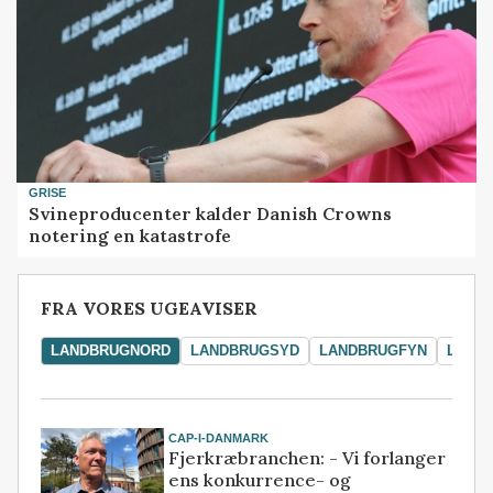
GRISE
Svineproducenter kalder Danish Crowns
notering en katastrofe
FRA VORES UGEAVISER
LANDBRUGNORD
LANDBRUGSYD
LANDBRUGFYN
LAND
CAP-I-DANMARK
Fjerkræbranchen: - Vi forlanger
ens konkurrence- og