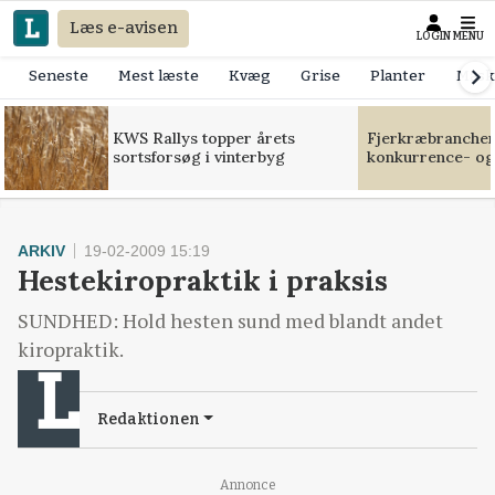
Læs e-avisen
LOGIN
MENU
Seneste
Mest læste
Kvæg
Grise
Planter
Mask
KWS Rallys topper årets
Fjerkræbranchen:
sortsforsøg i vinterbyg
konkurrence- og
ARKIV
19-02-2009 15:19
Hestekiropraktik i praksis
SUNDHED: Hold hesten sund med blandt andet
kiropraktik.
Redaktionen
Annonce