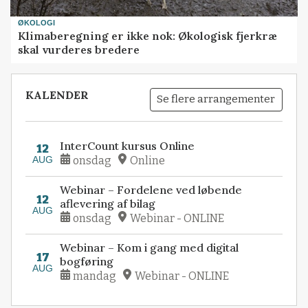
ØKOLOGI
Klimaberegning er ikke nok: Økologisk fjerkræ
skal vurderes bredere
KALENDER
Se flere arrangementer
InterCount kursus Online
12
AUG
onsdag
Online
Webinar – Fordelene ved løbende
12
aflevering af bilag
AUG
onsdag
Webinar - ONLINE
Webinar – Kom i gang med digital
17
bogføring
AUG
mandag
Webinar - ONLINE