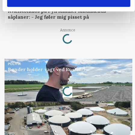
PLANTER
Kvælstofkaos på Fyn lammer landmænds
såplaner: - Jeg føler mig pisset på
Loading...
Annonce
POLITIK
Bønder holder vagt ved Rusland
Loading...
Annonce