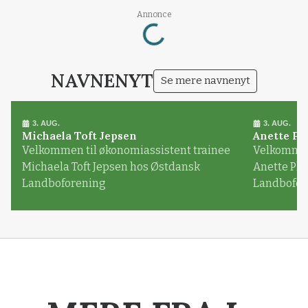
Loading...
Annonce
NAVNENYT
Se mere navnenyt
3. AUG.
3. AUG.
Michaela Toft Jepsen
Anette Pl
Velkommen til økonomiassistent trainee
Velkommen 
Michaela Toft Jepsen hos Østdansk
Anette Pl
Landboforening
Landbofor