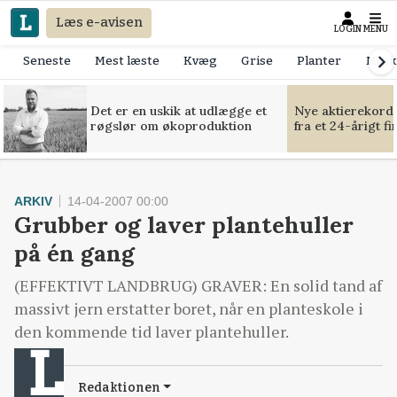
Læs e-avisen
LOGIN
MENU
Seneste
Mest læste
Kvæg
Grise
Planter
Mask
Det er en uskik at udlægge et
Nye aktierekorde
røgslør om økoproduktion
fra et 24-årigt f
ARKIV
14-04-2007 00:00
Grubber og laver plantehuller
på én gang
(EFFEKTIVT LANDBRUG) GRAVER: En solid tand af
massivt jern erstatter boret, når en planteskole i
den kommende tid laver plantehuller.
Redaktionen