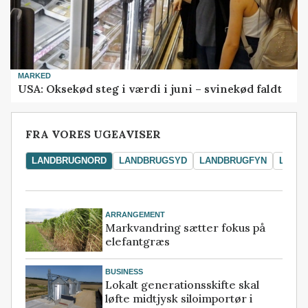
MARKED
USA: Oksekød steg i værdi i juni – svinekød faldt
FRA VORES UGEAVISER
LANDBRUGNORD
LANDBRUGSYD
LANDBRUGFYN
LAND
ARRANGEMENT
Markvandring sætter fokus på
elefantgræs
BUSINESS
Lokalt generationsskifte skal
løfte midtjysk siloimportør i