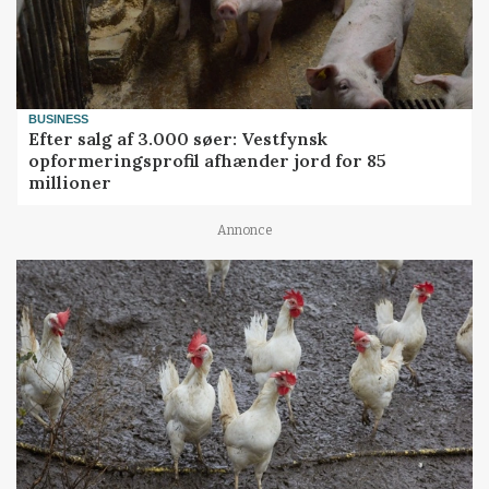
BUSINESS
Efter salg af 3.000 søer: Vestfynsk
opformeringsprofil afhænder jord for 85
millioner
Annonce