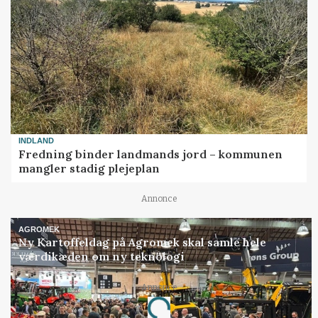
INDLAND
Fredning binder landmands jord – kommunen
mangler stadig plejeplan
Annonce
AGROMEK
Ny Kartoffeldag på Agromek skal samle hele
værdikæden om ny teknologi
Annonce
Loading...