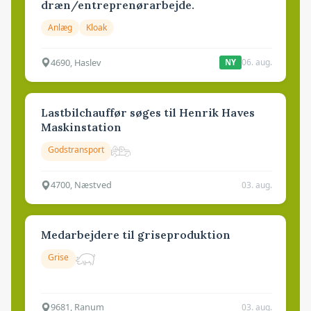
dræn/entreprenørarbejde.
Anlæg
Kloak
4690, Haslev
06. aug.
NY
Lastbilchauffør søges til Henrik Haves
Maskinstation
Godstransport
4700, Næstved
03. aug.
Medarbejdere til griseproduktion
Grise
9681, Ranum
03. aug.