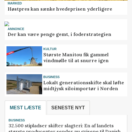
MARKED
Høstpres kan sænke hvedeprisen yderligere
ANNONCE
Der kan være penge gemt, i foderstrategien
KULTUR
Største Manitou fik gammel
vindmølle til at snurre igen
BUSINESS
Lokalt generationsskifte skal løfte
midtjysk siloimportør i Norden
MEST LÆSTE
SENESTE NYT
BUSINESS
32.500 stipladser skifter slagteri: En af landets
største producenter sender nu grisene til Danish