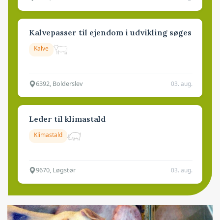
Kalvepasser til ejendom i udvikling søges
Kalve
6392, Bolderslev
03. aug.
Leder til klimastald
Klimastald
9670, Løgstør
03. aug.