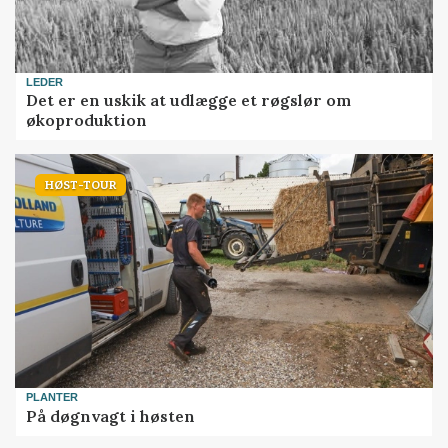
LEDER
Det er en uskik at udlægge et røgslør om
økoproduktion
HØST-TOUR
PLANTER
På døgnvagt i høsten