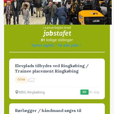
Jobs
i samarbejde med
81
ledige stillinger
Opret agent
Se alle jobs
Elevplads tilbydes ved Ringkøbing /
Trainee placement Ringkøbing
Grise
6950, Ringkøbing
06. aug.
NY
Rørlægger / håndmand søges til