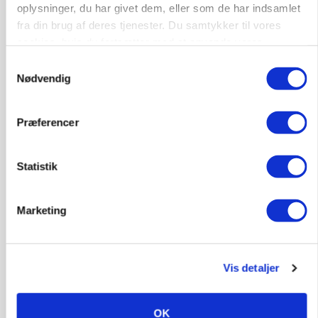
oplysninger, du har givet dem, eller som de har indsamlet
fra din brug af deres tjenester. Du samtykker til vores
cookies, hvis du fortsætter med at anvende vores
hjemmeside.
Samtykkevalg
Nødvendig
BUSINESS
32.500 stipladser skifter slagteri: En af landets
største producenter sender nu grisene til
Præferencer
Danish Crown
Statistik
Marketing
Vis detaljer
OK