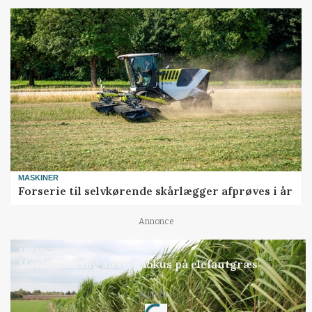
MASKINER
Forserie til selvkørende skårlægger afprøves i år
Annonce
ARRANGEMENT
Markvandring sætter fokus på elefantgræs
Loading...
Annonce