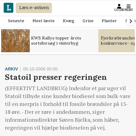
Læs e-avisen
LOGIN
MENU
Seneste
Mest læste
Kvæg
Grise
Planter
Mask
KWS Rallys topper årets
Fjerkræbranchen:
sortsforsøg i vinterbyg
konkurrence- og
ARKIV
05-10-2006 00:00
Statoil presser regeringen
(EFFEKTIVT LANDBRUG) Indenfor et par uger vil
Statoil tilbyde sine kunder biodiesel som bulk-vare
til en merpris i forhold til fossile brændsler på 15-
18 øre. - Der er røre i andedammen, siger
informationsdirektør Søren Bjelka, som håber,
regeringen vil hjælpe biodieselen på vej.