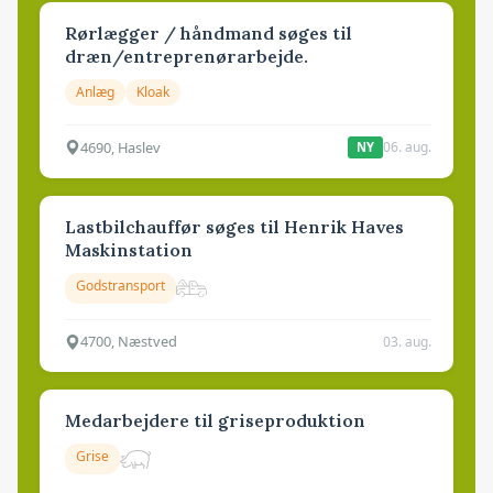
Rørlægger / håndmand søges til
dræn/entreprenørarbejde.
Anlæg
Kloak
4690, Haslev
06. aug.
NY
Lastbilchauffør søges til Henrik Haves
Maskinstation
Godstransport
4700, Næstved
03. aug.
Medarbejdere til griseproduktion
Grise