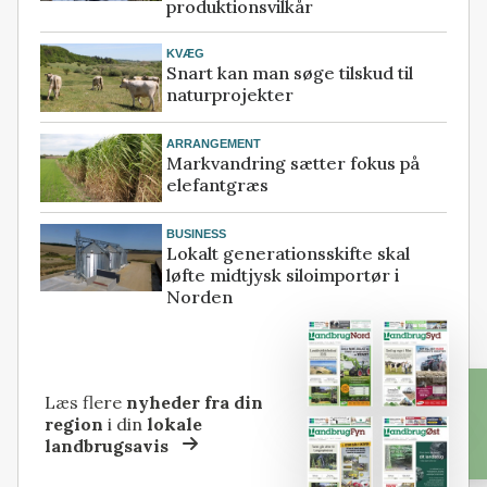
produktionsvilkår
KVÆG
Snart kan man søge tilskud til
naturprojekter
ARRANGEMENT
Markvandring sætter fokus på
elefantgræs
BUSINESS
Lokalt generationsskifte skal
løfte midtjysk siloimportør i
Norden
Læs flere
nyheder fra din
region
i din
lokale
landbrugsavis