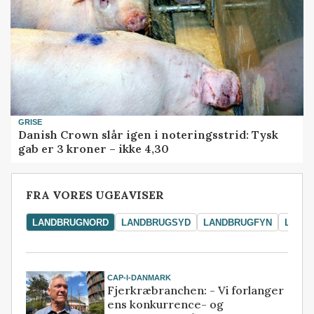
GRISE
Danish Crown slår igen i noteringsstrid: Tysk
gab er 3 kroner – ikke 4,30
FRA VORES UGEAVISER
LANDBRUGNORD
LANDBRUGSYD
LANDBRUGFYN
LAND
CAP-I-DANMARK
Fjerkræbranchen: - Vi forlanger
ens konkurrence- og