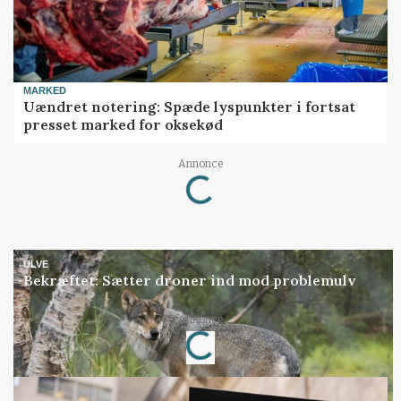
MARKED
Uændret notering: Spæde lyspunkter i fortsat
presset marked for oksekød
Loading...
Annonce
ULVE
Bekræftet: Sætter droner ind mod problemulv
Loading...
Annonce