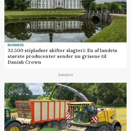
BUSINESS
32.500 stipladser skifter slagteri: En af landets
største producenter sender nu grisene til
Danish Crown
Annonce