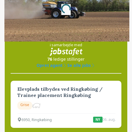
Annonce
Loading...
Jobs
i samarbejde med
76
ledige stillinger
Opret agent
Se alle jobs
Elevplads tilbydes ved Ringkøbing /
Trainee placement Ringkøbing
Grise
6950, Ringkøbing
06. aug.
NY