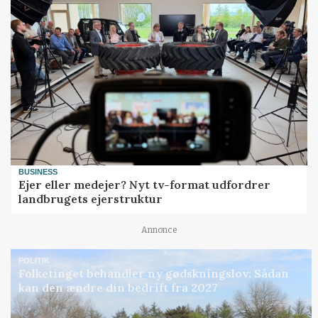
BUSINESS
Ejer eller medejer? Nyt tv-format udfordrer
landbrugets ejerstruktur
Annonce
POLITIK
Folketinget behandler ny gødskningslov: Sådan
kan den ændre din bedrift fra 2027