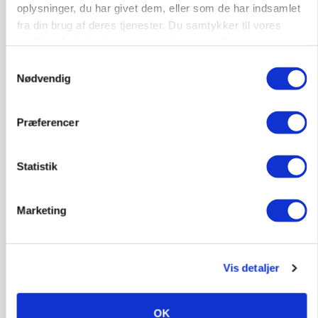
oplysninger, du har givet dem, eller som de har indsamlet
fra din brug af deres tjenester. Du samtykker til vores
cookies, hvis du fortsætter med at anvende vores
hjemmeside.
Samtykkevalg
Nødvendig
Præferencer
Statistik
ULVE
Landmand vågnede ved lyden af skrigende kvier:
Ulven stod på foderbordet
Marketing
Vis detaljer
OK