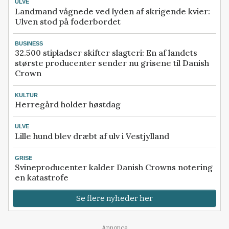
ULVE
Landmand vågnede ved lyden af skrigende kvier:
Ulven stod på foderbordet
BUSINESS
32.500 stipladser skifter slagteri: En af landets
største producenter sender nu grisene til Danish
Crown
KULTUR
Herregård holder høstdag
ULVE
Lille hund blev dræbt af ulv i Vestjylland
GRISE
Svineproducenter kalder Danish Crowns notering
en katastrofe
Se flere nyheder her
Annonce