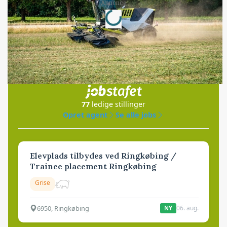
Loading...
Annonce
Jobs
i samarbejde med
77
ledige stillinger
Opret agent
Se alle jobs
Elevplads tilbydes ved Ringkøbing /
Trainee placement Ringkøbing
Grise
6950, Ringkøbing
06. aug.
NY