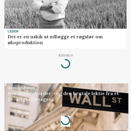
LEDER
Det er en uskik at udlægge et røgslør om
økoproduktion
Annonce
Loading...
MARKEDSFOKUS
Nye aktierekorder – og den brutale lektie fra et
24-årigt finansgeni
Annonce
Loading...