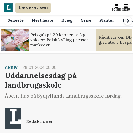
Læs e-avisen
LOGIN
MENU
Seneste
Mest læste
Kvæg
Grise
Planter
Mask
Prisgab på 20 kroner pr. kg
Rådgiver om DB-
vokser: Polsk kylling presser
give store bespa
markedet
ARKIV
28-01-2004 00:00
Uddannelsesdag på
landbrugsskole
Åbent hus på Sydjyllands Landbrugsskole lørdag.
Redaktionen