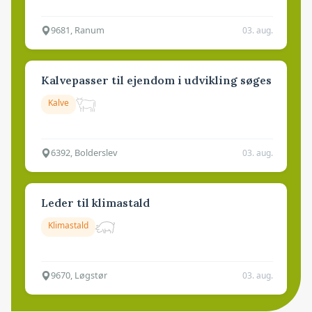
9681, Ranum
03. aug.
Kalvepasser til ejendom i udvikling søges
Kalve
6392, Bolderslev
03. aug.
Leder til klimastald
Klimastald
9670, Løgstør
03. aug.