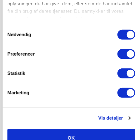
PLANTER
oplysninger, du har givet dem, eller som de har indsamlet
Før såmaskinen kører: Her er efterårets største
fra din brug af deres tjenester. Du samtykker til vores
skadedyrsrisici
cookies, hvis du fortsætter med at anvende vores
hjemmeside.
Annonce
Samtykkevalg
Nødvendig
Loading...
Præferencer
Statistik
Marketing
Vis detaljer
MARKED
Uændret notering: Spæde lyspunkter i fortsat
presset marked for oksekød
OK