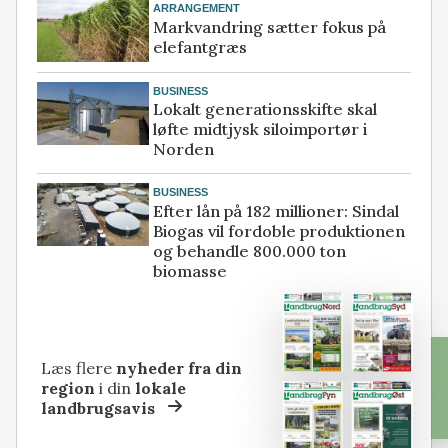
ARRANGEMENT
Markvandring sætter fokus på
elefantgræs
BUSINESS
Lokalt generationsskifte skal
løfte midtjysk siloimportør i
Norden
BUSINESS
Efter lån på 182 millioner: Sindal
Biogas vil fordoble produktionen
og behandle 800.000 ton
biomasse
Læs flere
nyheder fra din
region
i din
lokale
landbrugsavis