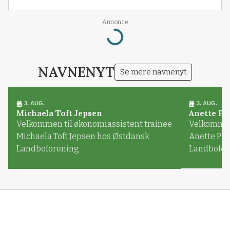
Annonce
Loading...
NAVNENYT
Se mere navnenyt
3. AUG.
3. AUG.
Michaela Toft Jepsen
Anette Pl
Velkommen til økonomiassistent trainee
Velkommen 
Michaela Toft Jepsen hos Østdansk
Anette Pl
Landboforening
Landbofor