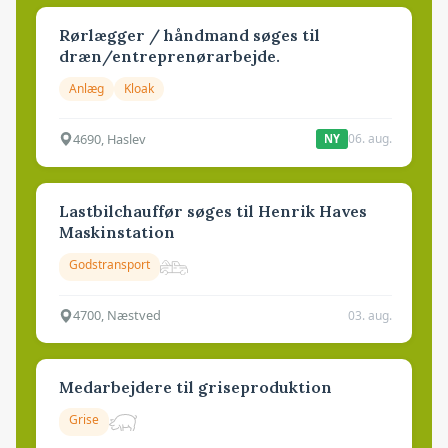
Rørlægger / håndmand søges til
dræn/entreprenørarbejde.
Anlæg
Kloak
4690, Haslev
06. aug.
NY
Lastbilchauffør søges til Henrik Haves
Maskinstation
Godstransport
4700, Næstved
03. aug.
Medarbejdere til griseproduktion
Grise