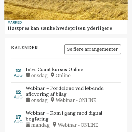
MARKED
Høstpres kan sænke hvedeprisen yderligere
KALENDER
Se flere arrangementer
InterCount kursus Online
12
AUG
onsdag
Online
Webinar – Fordelene ved løbende
12
aflevering af bilag
AUG
onsdag
Webinar - ONLINE
Webinar – Kom i gang med digital
17
bogføring
AUG
mandag
Webinar - ONLINE